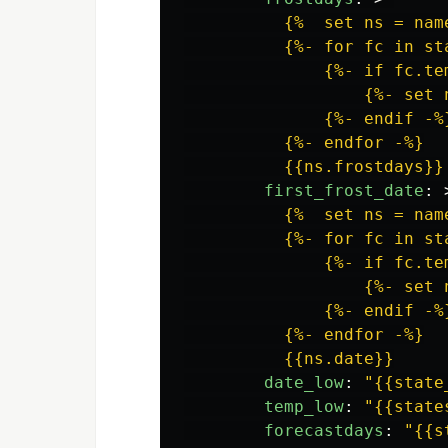
{%  set ns = nam
{%- for fc in st
{%- if fc.te
{%- set 
{%- endif -%
{%- endfor -%}
{{ns.frostdays}}
first_frost_date
:
{%  set ns = nam
{%- for fc in st
{%- if fc.te
{%- set 
{%- endif -%
{%- endfor -%}
{{ns.date}}
date_low
:
"
{{state
temp_low
:
"
{{state
forecastdays
:
"
{{s