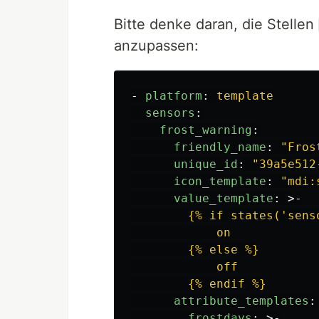
Bitte denke daran, die Stellen
anzupassen:
-
platform
:
template
sensors
:
frost_warning
:
friendly_name
:
"
Fros
unique_id
:
"
39a5e512
icon_template
:
"
mdi:
value_template
:
>-
{% if states('sens
on
{% else %}
off
{% endif %}
attribute_templates
:
frostdays
:
>-