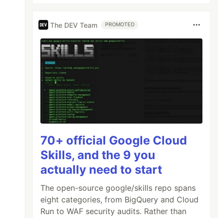
The DEV Team
PROMOTED
70+ official Google Cloud
Skills, and the 9 you
actually need to start
The open-source google/skills repo spans
eight categories, from BigQuery and Cloud
Run to WAF security audits. Rather than