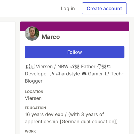
Log in
Create account
Marco
Follow
🇩🇪 Viersen / NRW 👶🏼 Father 🧑🏼‍💻
Developer 🎶 #hardstyle 🎮 Gamer 📑 Tech-
Blogger
LOCATION
Viersen
EDUCATION
16 years dev exp / (with 3 years of
apprenticeship [German dual education])
WORK