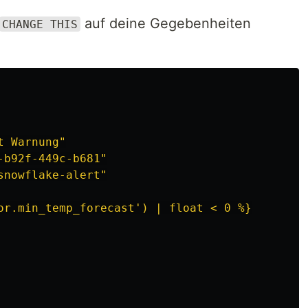
auf deine Gegebenheiten
CHANGE THIS
t
Warnung"
-b92f-449c-b681"
snowflake-alert"
or.min_temp_forecast') | float < 0 %}