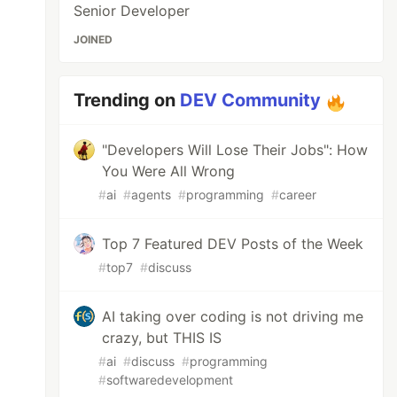
Senior Developer
JOINED
Trending on
DEV Community
"Developers Will Lose Their Jobs": How
You Were All Wrong
#
ai
#
agents
#
programming
#
career
Top 7 Featured DEV Posts of the Week
#
top7
#
discuss
AI taking over coding is not driving me
crazy, but THIS IS
#
ai
#
discuss
#
programming
#
softwaredevelopment