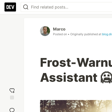
Marco
Posted on
• Originally published at
blog.d
Frost-Warn
Assistant 🥶
Add
reaction