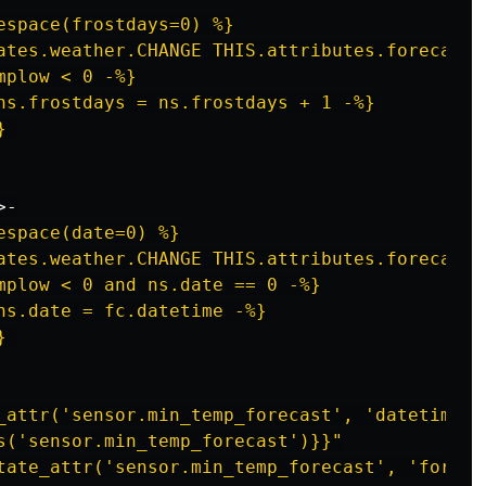
espace(frostdays=0) %}
ates.weather.CHANGE THIS.attributes.forecast 
mplow < 0 -%}
ns.frostdays = ns.frostdays + 1 -%}
} 
>-
espace(date=0) %}
ates.weather.CHANGE THIS.attributes.forecast 
mplow < 0 and ns.date == 0 -%}
ns.date = fc.datetime -%}
} 
_attr('sensor.min_temp_forecast',
'datetime')
s('sensor.min_temp_forecast')}}"
tate_attr('sensor.min_temp_forecast',
'foreca