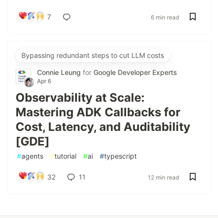
7
6 min read
Bypassing redundant steps to cut LLM costs
Connie Leung
for
Google Developer Experts
Apr 6
Observability at Scale:
Mastering ADK Callbacks for
Cost, Latency, and Auditability
[GDE]
#
agents
#
tutorial
#
ai
#
typescript
32
11
12 min read