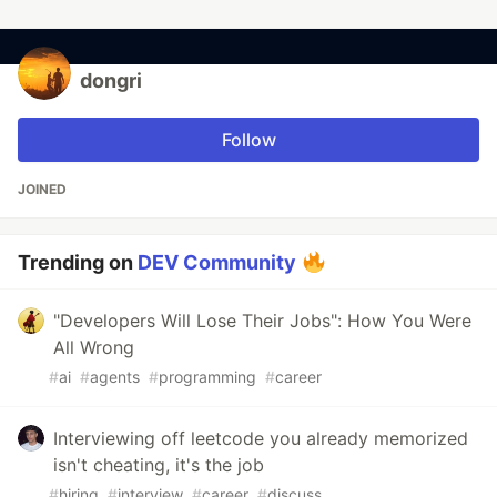
dongri
Follow
JOINED
Trending on
DEV Community
"Developers Will Lose Their Jobs": How You Were
All Wrong
#
ai
#
agents
#
programming
#
career
Interviewing off leetcode you already memorized
isn't cheating, it's the job
#
hiring
#
interview
#
career
#
discuss