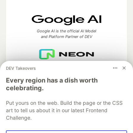
Google AI is the official AI Model
and Platform Partner of DEV
Neon is the official database
DEV Takeovers
partner of DEV
Every region has a dish worth
celebrating.
Algolia is the official search partner
Put yours on the web. Build the page or the CSS
of DEV
art to tell us about it in our latest Frontend
Challenge.