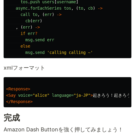
tos
.
push
users
[
username
]
async
.
forEachSeries
tos
,
(
to
,
cb
)
->
call
to
,
(
err
)
->
cb
(
err
)
,
(
err
)
->
if
err
?
msg
.
send
err
else
msg
.
send
'calling calling ~'
xmlフォーマット
<Response>
<Say
voice=
"alice"
language=
"ja-JP"
>
起きろう！起きろう！
</Response>
完成
Amazon Dash Buttonを強く押してみましょう！