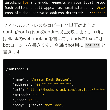
Watching 
for 
arp & udp requests on your 
local 
network
Dash buttons should appear as manufactured by 
'Amazon
Possible dash hardware address detected: 00:
**
:
**
:
**
:
フィジカルアドレスをコピーして以下のように
config/config.jsonのaddressに反映します。 urlに
はSlackのwebhook urlを書いて、bodyのtextには
botコマンドを書きます。今回はbot用に
と
bot sos
書きます。
{
"buttons"
:[
{
"name"
:
"Amazon Dash Button"
,
"address"
:
"00:**:**:**:**:**"
,
"url"
:
"https://hooks.slack.com/services/***/***"
"method"
:
"POST"
,
"json"
:
true
,
"body"
:
{
"text"
:
"bot sos"
}