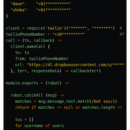
"dave"
:
"+81**********"
"sheba"
:
"+81**********"
}
client
=
require
(
'twilio'
)(
"******"
,
"*******"
)
# AC
twilioPhoneNumber
=
"+18*********"
#Tw
call
=
(
to
,
callback
)
->
client
.
makeCall
{
to
:
to
from
:
twilioPhoneNumber
url
:
"https://dl.dropboxusercontent.com/u/*****/t
},
(
err
,
responseData
)
->
callback
(
err
)
module
.
exports
=
(
robot
)
->
robot
.
catchAll
(
msg
)
->
matches
=
msg
.
message
.
text
.
match
(
/bot sos/i
)
return
if
matches
==
null
or
matches
.
length
==
0
tos
=
[]
for
username
of
users