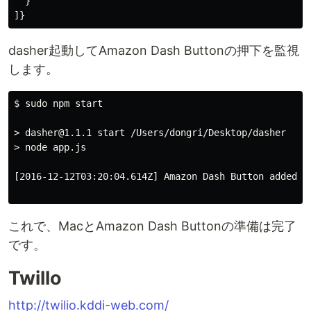
}
]}
dasher起動してAmazon Dash Buttonの押下を監視
します。
$ sudo npm start

> dasher@1.1.1 start /Users/dongri/Desktop/dasher

> node app.js

[2016-12-12T03:20:04.614Z] Amazon Dash Button added.

これで、MacとAmazon Dash Buttonの準備は完了
です。
Twillo
http://twilio.kddi-web.com/