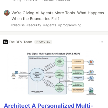
We’re Giving AI Agents More Tools. What Happens
When the Boundaries Fail?
#
discuss
#
security
#
agents
#
programming
The DEV Team
PROMOTED
Architect A Personalized Multi-