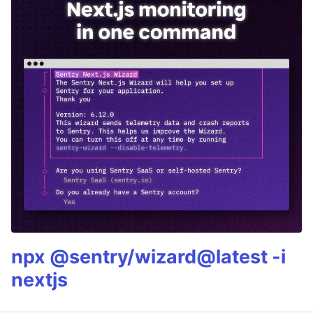
npx @sentry/wizard@latest -i
nextjs