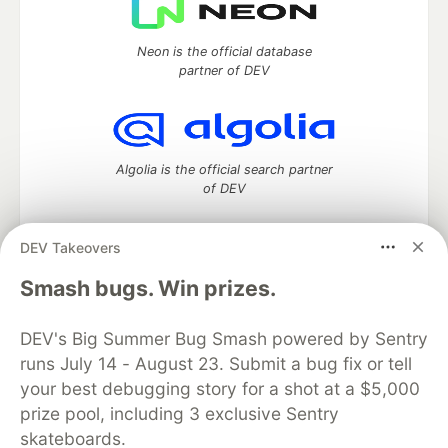
Neon is the official database
partner of DEV
Algolia is the official search partner
of DEV
DEV Takeovers
DEV Community
— A space to discuss and keep up software
Smash bugs. Win prizes.
development and manage your software career
Home
DEV Challenges
DEV++
Videos
DEV's Big Summer Bug Smash powered by Sentry
DEV Education Tracks
DEV Help
Advertise on DEV
runs July 14 - August 23. Submit a bug fix or tell
Organization Accounts
DEV Showcase
About
Contact
your best debugging story for a shot at a $5,000
Free Postgres Database
DEV Shop
MLH
Code of Conduct
Privacy Policy
Terms of Use
prize pool, including 3 exclusive Sentry
Built on
Forem
— the
open source
software that powers
DEV
skateboards.