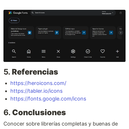
We’d love to support your icon needs! Please
submit your request here on GitHub as an issue.
Please note that Google Fonts does not accept
user submissions of finished icon designs! There
are fairly strict guidelines for Material icons, plus
Google has upstream source files from which this
repo is generated. Therefore, Google does not
accept pull requests for icon…
5.
Referencias
https://heroicons.com/
https://tabler.io/icons
https://fonts.google.com/icons
6.
Conclusiones
Conocer sobre librerías completas y buenas de