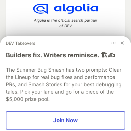
Algolia is the official search partner
of DEV
DEV Takeovers
DEV Community
— A space to discuss and keep up software
Builders fix. Writers reminisce. 🏗️✍️
development and manage your software career
Home
DEV Challenges
DEV++
Videos
The Summer Bug Smash has two prompts: Clear
DEV Education Tracks
DEV Help
Advertise on DEV
the Lineup for real bug fixes and performance
Organization Accounts
DEV Showcase
About
Contact
PRs, and Smash Stories for your best debugging
Free Postgres Database
DEV Shop
MLH
Code of Conduct
Privacy Policy
Terms of Use
tales. Pick your lane and go for a piece of the
Built on
Forem
— the
open source
software that powers
DEV
$5,000 prize pool.
and other inclusive communities.
Made with love and
Ruby on Rails
. DEV Community
©
2016 -
2026.
Join Now