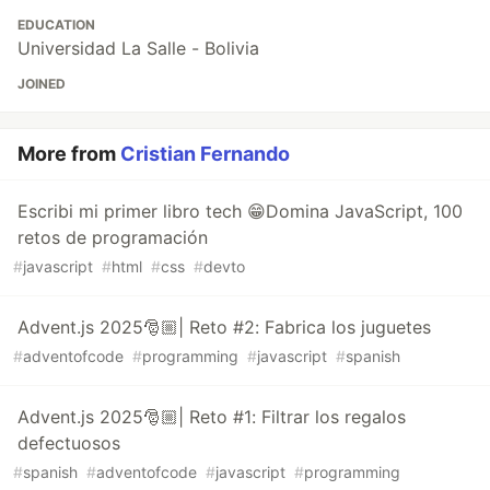
EDUCATION
Universidad La Salle - Bolivia
JOINED
More from
Cristian Fernando
Escribi mi primer libro tech 😁Domina JavaScript, 100
retos de programación
#
javascript
#
html
#
css
#
devto
Advent.js 2025🎅🏼| Reto #2: Fabrica los juguetes
#
adventofcode
#
programming
#
javascript
#
spanish
Advent.js 2025🎅🏼| Reto #1: Filtrar los regalos
defectuosos
#
spanish
#
adventofcode
#
javascript
#
programming