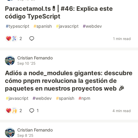
Paracetamol.ts💊| #46: Explica este
código TypeScript
#
typescript
#
spanish
#
javascript
#
webdev
2
1 min read
Cristian Fernando
Sep 10 '25
Adiós a node_modules gigantes: descubre
cómo pnpm revoluciona la gestión de
paquetes en nuestros proyectos web 🎉
#
javascript
#
webdev
#
spanish
#
npm
2
1
4 min read
Cristian Fernando
Sep 8 '25