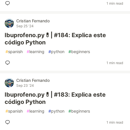
1 min read
Cristian Fernando
Sep 25 '24
Ibuprofeno.py💊| #184: Explica este
código Python
#
spanish
#
learning
#
python
#
beginners
1 min read
Cristian Fernando
Sep 23 '24
Ibuprofeno.py💊| #183: Explica este
código Python
#
spanish
#
learning
#
python
#
beginners
1 min read