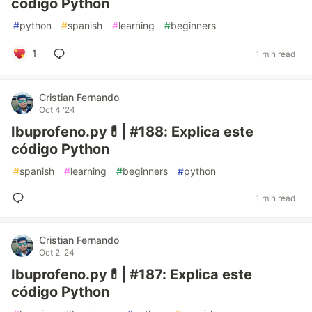
código Python
#
python
#
spanish
#
learning
#
beginners
1
1 min read
Cristian Fernando
Oct 4 '24
Ibuprofeno.py💊| #188: Explica este
código Python
#
spanish
#
learning
#
beginners
#
python
1 min read
Cristian Fernando
Oct 2 '24
Ibuprofeno.py💊| #187: Explica este
código Python