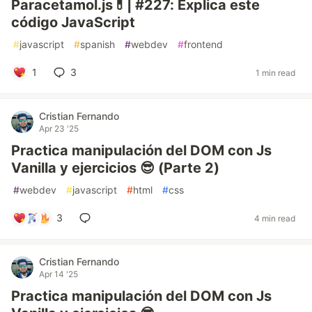
Paracetamol.js💊| #227: Explica este
código JavaScript
#
javascript
#
spanish
#
webdev
#
frontend
1
3
1 min read
Cristian Fernando
Apr 23 '25
Practica manipulación del DOM con Js
Vanilla y ejercicios 😎 (Parte 2)
#
webdev
#
javascript
#
html
#
css
3
4 min read
Cristian Fernando
Apr 14 '25
Practica manipulación del DOM con Js