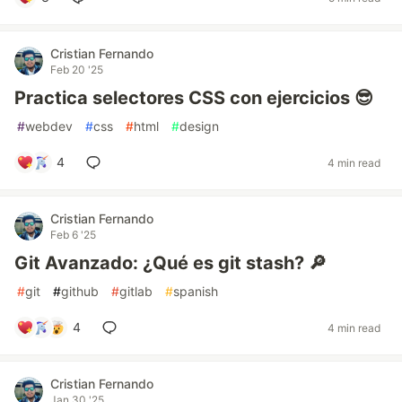
Cristian Fernando
Feb 20 '25
Practica selectores CSS con ejercicios 😎
#
webdev
#
css
#
html
#
design
4
4 min read
Cristian Fernando
Feb 6 '25
Git Avanzado: ¿Qué es git stash? 🔎
#
git
#
github
#
gitlab
#
spanish
4
4 min read
Cristian Fernando
Jan 30 '25