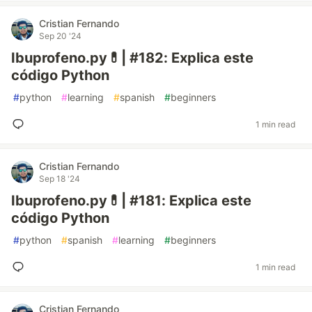
Cristian Fernando
Sep 20 '24
Ibuprofeno.py💊| #182: Explica este
código Python
#
python
#
learning
#
spanish
#
beginners
1 min read
Cristian Fernando
Sep 18 '24
Ibuprofeno.py💊| #181: Explica este
código Python
#
python
#
spanish
#
learning
#
beginners
1 min read
Cristian Fernando