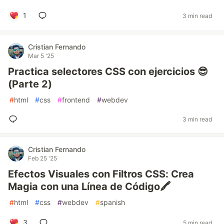
1
3 min read
Cristian Fernando
Mar 5 '25
Practica selectores CSS con ejercicios 😎
(Parte 2)
#
html
#
css
#
frontend
#
webdev
3 min read
Cristian Fernando
Feb 25 '25
Efectos Visuales con Filtros CSS: Crea
Magia con una Línea de Código🖍️
#
html
#
css
#
webdev
#
spanish
3
5 min read