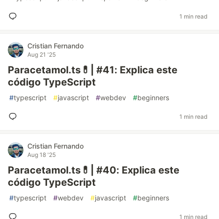
1 min read
Cristian Fernando
Aug 21 '25
Paracetamol.ts💊| #41: Explica este
código TypeScript
#
typescript
#
javascript
#
webdev
#
beginners
1 min read
Cristian Fernando
Aug 18 '25
Paracetamol.ts💊| #40: Explica este
código TypeScript
#
typescript
#
webdev
#
javascript
#
beginners
1 min read