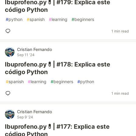
Ibuprofeno.py💊| #179: Explica este
código Python
#
python
#
spanish
#
learning
#
beginners
1 min read
Cristian Fernando
Sep 11 '24
Ibuprofeno.py💊| #178: Explica este
código Python
#
spanish
#
learning
#
beginners
#
python
1 min read
Cristian Fernando
Sep 9 '24
Ibuprofeno.py💊| #177: Explica este
código Python