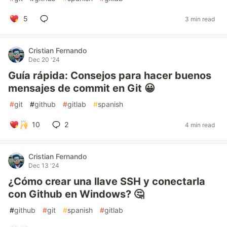
5
3 min read
Cristian Fernando
Dec 20 '24
Guía rápida: Consejos para hacer buenos
mensajes de commit en Git 😀
#
git
#
github
#
gitlab
#
spanish
10
2
4 min read
Cristian Fernando
Dec 13 '24
¿Cómo crear una llave SSH y conectarla
con Github en Windows? 🤔
#
github
#
git
#
spanish
#
gitlab