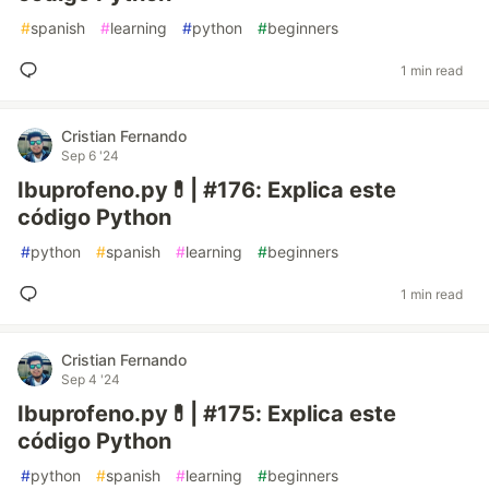
#
spanish
#
learning
#
python
#
beginners
1 min read
Cristian Fernando
Sep 6 '24
Ibuprofeno.py💊| #176: Explica este
código Python
#
python
#
spanish
#
learning
#
beginners
1 min read
Cristian Fernando
Sep 4 '24
Ibuprofeno.py💊| #175: Explica este
código Python
#
python
#
spanish
#
learning
#
beginners