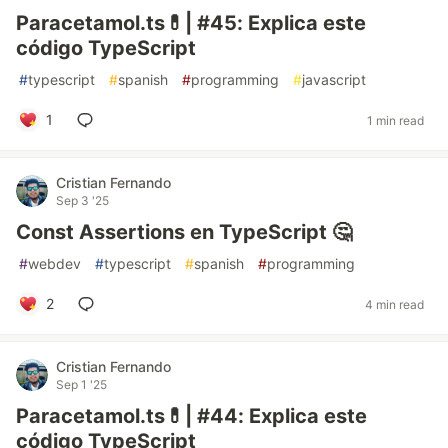
Paracetamol.ts💊| #45: Explica este
código TypeScript
#
typescript
#
spanish
#
programming
#
javascript
1
1 min read
Cristian Fernando
Sep 3 '25
Const Assertions en TypeScript 🤔
#
webdev
#
typescript
#
spanish
#
programming
2
4 min read
Cristian Fernando
Sep 1 '25
Paracetamol.ts💊| #44: Explica este
código TypeScript