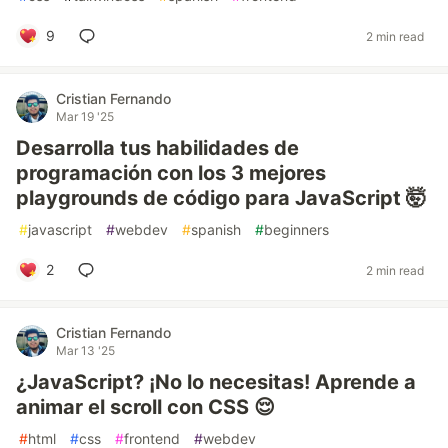
9
2 min read
Cristian Fernando
Mar 19 '25
Desarrolla tus habilidades de
programación con los 3 mejores
playgrounds de código para JavaScript 🤯
#
javascript
#
webdev
#
spanish
#
beginners
2
2 min read
Cristian Fernando
Mar 13 '25
¿JavaScript? ¡No lo necesitas! Aprende a
animar el scroll con CSS 😌
#
html
#
css
#
frontend
#
webdev