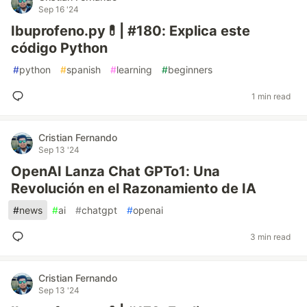
Sep 16 '24
Ibuprofeno.py💊| #180: Explica este
código Python
#
python
#
spanish
#
learning
#
beginners
1 min read
Cristian Fernando
Sep 13 '24
OpenAI Lanza Chat GPTo1: Una
Revolución en el Razonamiento de IA
#
news
#
ai
#
chatgpt
#
openai
3 min read
Cristian Fernando
Sep 13 '24