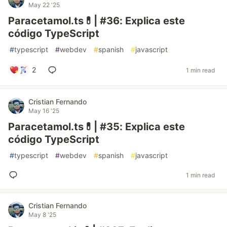
May 22 '25
Paracetamol.ts💊| #36: Explica este
código TypeScript
#
typescript
#
webdev
#
spanish
#
javascript
2
1 min read
Cristian Fernando
May 16 '25
Paracetamol.ts💊| #35: Explica este
código TypeScript
#
typescript
#
webdev
#
spanish
#
javascript
1 min read
Cristian Fernando
May 8 '25