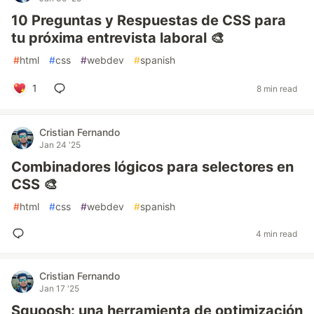
10 Preguntas y Respuestas de CSS para
tu próxima entrevista laboral 🎨
#
html
#
css
#
webdev
#
spanish
1
8 min read
Cristian Fernando
Jan 24 '25
Combinadores lógicos para selectores en
CSS 🎨
#
html
#
css
#
webdev
#
spanish
4 min read
Cristian Fernando
Jan 17 '25
Squoosh: una herramienta de optimización