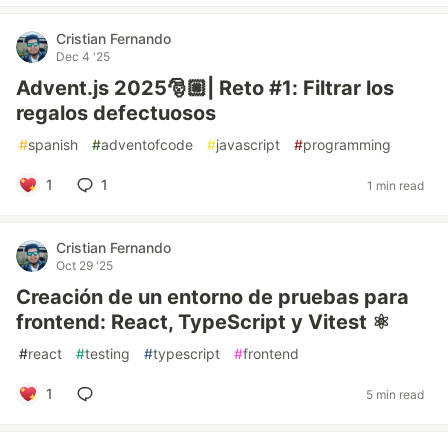
Cristian Fernando
Dec 4 '25
Advent.js 2025🎅🏼| Reto #1: Filtrar los
regalos defectuosos
#
spanish
#
adventofcode
#
javascript
#
programming
1
1
1 min read
Cristian Fernando
Oct 29 '25
Creación de un entorno de pruebas para
frontend: React, TypeScript y Vitest ⚛️
#
react
#
testing
#
typescript
#
frontend
1
5 min read