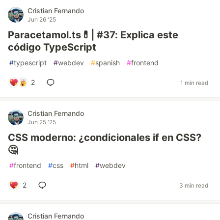
Cristian Fernando
Jun 26 '25
Paracetamol.ts💊| #37: Explica este
código TypeScript
#
typescript
#
webdev
#
spanish
#
frontend
2
1 min read
Cristian Fernando
Jun 25 '25
CSS moderno: ¿condicionales if en CSS?
🤔
#
frontend
#
css
#
html
#
webdev
2
3 min read
Cristian Fernando