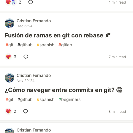
2
4 min read
Cristian Fernando
Dec 6 '24
Fusión de ramas en git con rebase 🍂
#
git
#
github
#
spanish
#
gitlab
3
7 min read
Cristian Fernando
Nov 29 '24
¿Cómo navegar entre commits en git? 🤔
#
git
#
github
#
spanish
#
beginners
2
3 min read
Cristian Fernando