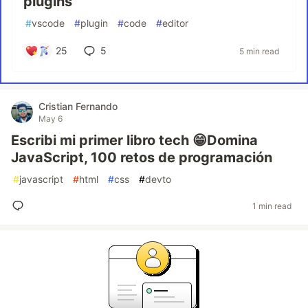
plugins
#
vscode
#
plugin
#
code
#
editor
25
5
5 min read
Cristian Fernando
May 6
Escribi mi primer libro tech 😁Domina
JavaScript, 100 retos de programación
#
javascript
#
html
#
css
#
devto
1 min read