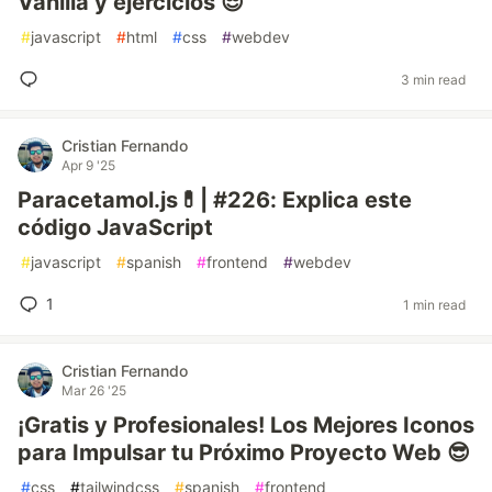
Vanilla y ejercicios 😎
#
javascript
#
html
#
css
#
webdev
3 min read
Cristian Fernando
Apr 9 '25
Paracetamol.js💊| #226: Explica este
código JavaScript
#
javascript
#
spanish
#
frontend
#
webdev
1
1 min read
Cristian Fernando
Mar 26 '25
¡Gratis y Profesionales! Los Mejores Iconos
para Impulsar tu Próximo Proyecto Web 😎
#
css
#
tailwindcss
#
spanish
#
frontend