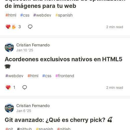
de imágenes para tu web
#
html
#
css
#
webdev
#
spanish
3
2 min read
Cristian Fernando
Jan 10 '25
Acordeones exclusivos nativos en HTML5
🪗
#
webdev
#
html
#
css
#
frontend
1
2 min read
Cristian Fernando
Jan 6 '25
Git avanzado: ¿Qué es cherry pick? 🍒
#
git
#
github
#
spanish
#
gitlab