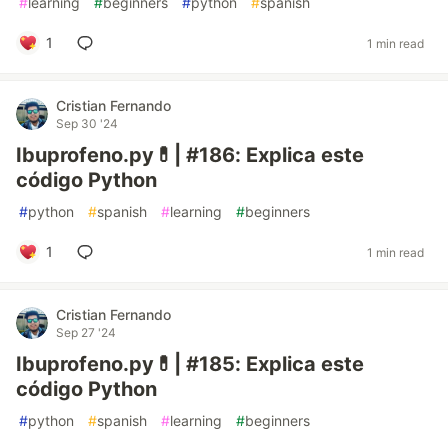
#
learning
#
beginners
#
python
#
spanish
1
1 min read
Cristian Fernando
Sep 30 '24
Ibuprofeno.py💊| #186: Explica este
código Python
#
python
#
spanish
#
learning
#
beginners
1
1 min read
Cristian Fernando
Sep 27 '24
Ibuprofeno.py💊| #185: Explica este
código Python
#
python
#
spanish
#
learning
#
beginners