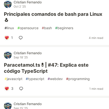
Cristian Fernando
Oct 2 '25
Principales comandos de bash para Linux
🐧
#
linux
#
opensource
#
bash
#
beginners
1
4 min read
Cristian Fernando
Sep 18 '25
Paracetamol.ts💊| #47: Explica este
código TypeScript
#
javascript
#
typescript
#
webdev
#
programming
3
1 min read
Cristian Fernando
Sep 15 '25