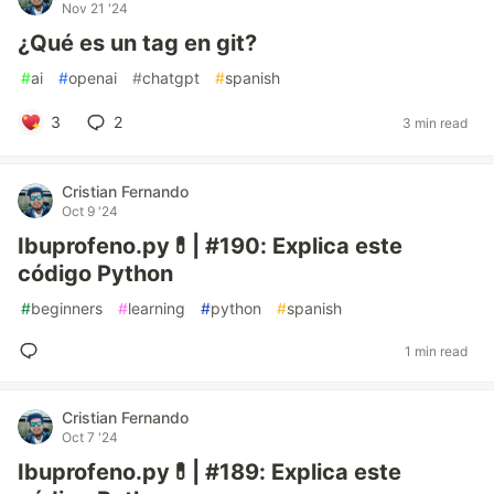
Nov 21 '24
¿Qué es un tag en git?
#
ai
#
openai
#
chatgpt
#
spanish
3
2
3 min read
Cristian Fernando
Oct 9 '24
Ibuprofeno.py💊| #190: Explica este
código Python
#
beginners
#
learning
#
python
#
spanish
1 min read
Cristian Fernando
Oct 7 '24
Ibuprofeno.py💊| #189: Explica este