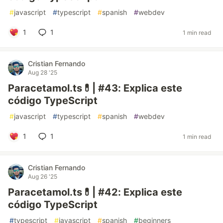
#
javascript
#
typescript
#
spanish
#
webdev
1
1
1 min read
Cristian Fernando
Aug 28 '25
Paracetamol.ts💊| #43: Explica este
código TypeScript
#
javascript
#
typescript
#
spanish
#
webdev
1
1
1 min read
Cristian Fernando
Aug 26 '25
Paracetamol.ts💊| #42: Explica este
código TypeScript
#
typescript
#
javascript
#
spanish
#
beginners