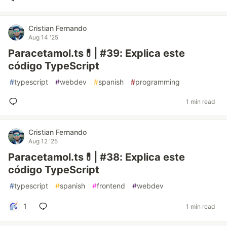
Cristian Fernando
Aug 14 '25
Paracetamol.ts💊| #39: Explica este
código TypeScript
#
typescript
#
webdev
#
spanish
#
programming
1 min read
Cristian Fernando
Aug 12 '25
Paracetamol.ts💊| #38: Explica este
código TypeScript
#
typescript
#
spanish
#
frontend
#
webdev
1
1 min read