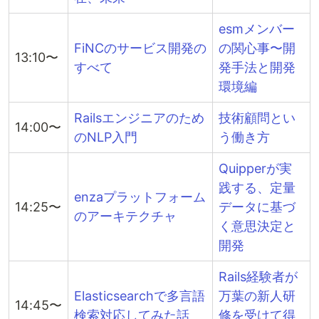
esmメンバー
FiNCのサービス開発の
の関心事〜開
13:10〜
すべて
発手法と開発
環境編
Railsエンジニアのため
技術顧問とい
14:00〜
のNLP入門
う働き方
Quipperが実
践する、定量
enzaプラットフォーム
14:25〜
データに基づ
のアーキテクチャ
く意思決定と
開発
Rails経験者が
Elasticsearchで多言語
万葉の新人研
14:45〜
検索対応してみた話
修を受けて得