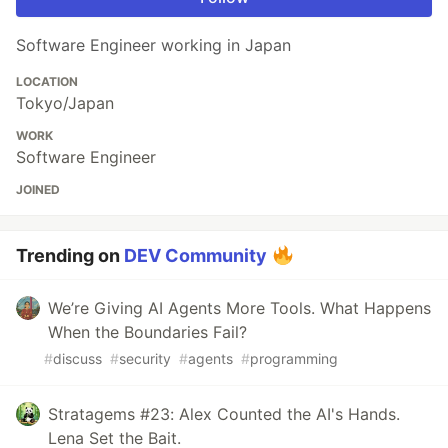
Software Engineer working in Japan
LOCATION
Tokyo/Japan
WORK
Software Engineer
JOINED
Trending on
DEV Community
We’re Giving AI Agents More Tools. What Happens
When the Boundaries Fail?
#
discuss
#
security
#
agents
#
programming
Stratagems #23: Alex Counted the AI's Hands.
Lena Set the Bait.