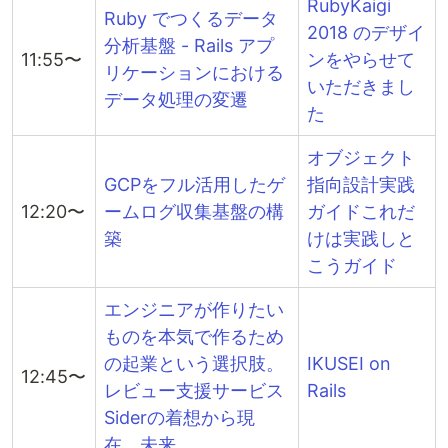
RubyKaigi
Ruby でつくるデータ
2018 のデザイ
分析基盤 - Rails アプ
11:55〜
ンをやらせて
リケーションにおける
いただきまし
データ処理の変遷
た
オブジェクト
GCPをフル活用したゲ
指向設計実践
12:20〜
ームログ収集基盤の構
ガイドこれだ
築
けは実践しと
こうガイド
エンジニアが作りたい
ものを本気で作るため
の起業という選択肢。
IKUSEI on
12:45〜
レビュー支援サービス
Rails
Siderの着想から現
在、未来