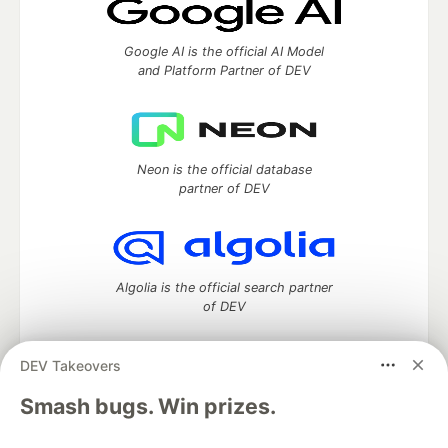
Google AI is the official AI Model
and Platform Partner of DEV
Neon is the official database
partner of DEV
Algolia is the official search partner
of DEV
DEV Takeovers
DEV Community
— A space to discuss and keep up software
Smash bugs. Win prizes.
development and manage your software career
Home
DEV Challenges
DEV++
Videos