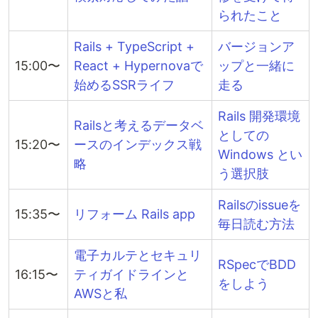
られたこと
Rails + TypeScript +
バージョンア
15:00〜
React + Hypernovaで
ップと一緒に
始めるSSRライフ
走る
Rails 開発環境
Railsと考えるデータベ
としての
15:20〜
ースのインデックス戦
Windows とい
略
う選択肢
Railsのissueを
15:35〜
リフォーム Rails app
毎日読む方法
電子カルテとセキュリ
RSpecでBDD
16:15〜
ティガイドラインと
をしよう
AWSと私