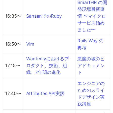
SmartHR の開
発現場最新事
16:35〜
SansanでのRuby
情 〜マイクロ
サービス始め
ました〜
Rails Way の
16:50〜
Vim
再考
Wantedlyにおけるプ
悪魔の城のヒ
17:15〜
ロダクト、技術、組
アドキュメン
織、7年間の進化
ト
エンジニアの
ためのスライ
17:40〜
Attributes API実践
ドデザイン実
践講座