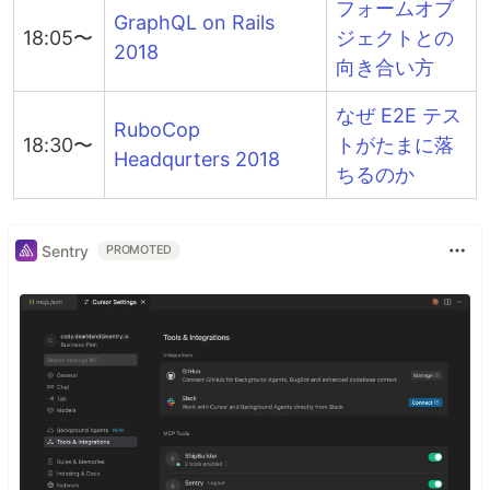
フォームオブ
GraphQL on Rails
18:05〜
ジェクトとの
2018
向き合い方
なぜ E2E テス
RuboCop
18:30〜
トがたまに落
Headqurters 2018
ちるのか
Sentry
PROMOTED