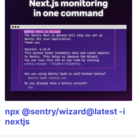
npx @sentry/wizard@latest -i
nextjs