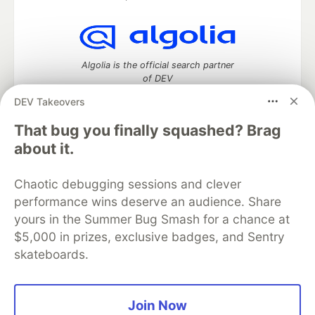
Algolia is the official search partner
of DEV
DEV Takeovers
That bug you finally squashed? Brag
DEV Community
— A space to discuss and keep up software
about it.
development and manage your software career
Home
DEV Challenges
DEV++
Videos
Chaotic debugging sessions and clever
DEV Education Tracks
DEV Help
Advertise on DEV
performance wins deserve an audience. Share
Organization Accounts
DEV Showcase
About
Contact
yours in the Summer Bug Smash for a chance at
Free Postgres Database
DEV Shop
MLH
Code of Conduct
Privacy Policy
Terms of Use
$5,000 in prizes, exclusive badges, and Sentry
Built on
Forem
— the
open source
software that powers
DEV
skateboards.
and other inclusive communities.
Made with love and
Ruby on Rails
. DEV Community
©
2016 -
2026.
Join Now