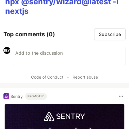
npx @sentry/wizard@latest -i
nextjs
Top comments
(0)
Subscribe
Code of Conduct
•
Report abuse
Sentry
PROMOTED