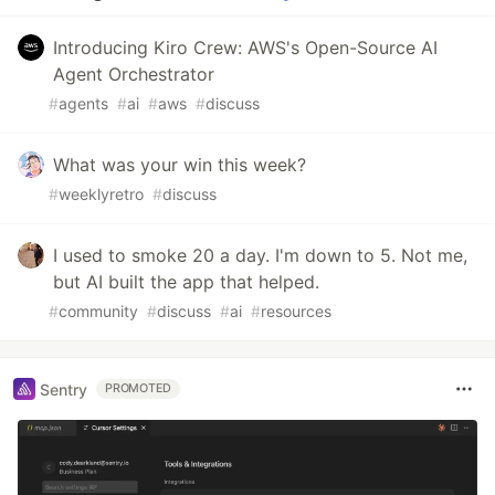
Introducing Kiro Crew: AWS's Open-Source AI
Agent Orchestrator
#
agents
#
ai
#
aws
#
discuss
What was your win this week?
#
weeklyretro
#
discuss
I used to smoke 20 a day. I'm down to 5. Not me,
but AI built the app that helped.
#
community
#
discuss
#
ai
#
resources
Sentry
PROMOTED