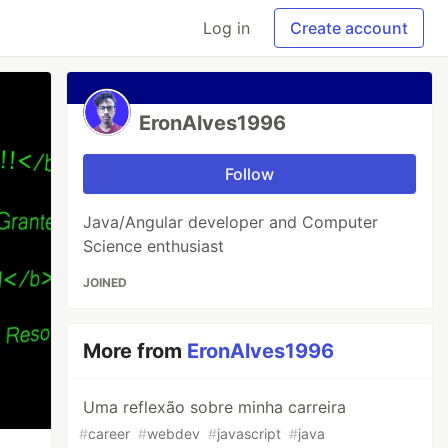
Log in
Create account
EronAlves1996
Follow
Java/Angular developer and Computer
Science enthusiast
JOINED
More from
EronAlves1996
Uma reflexão sobre minha carreira
#
career
#
webdev
#
javascript
#
java