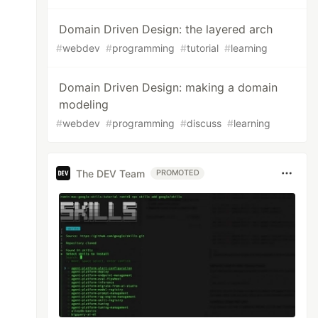
Domain Driven Design: the layered arch
#
webdev
#
programming
#
tutorial
#
learning
Domain Driven Design: making a domain
modeling
#
webdev
#
programming
#
discuss
#
learning
The DEV Team
PROMOTED