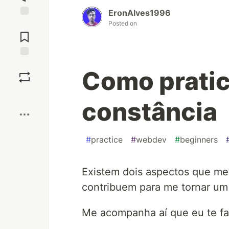
EronAlves1996
Posted on
Jump to
Comments
Save
Como prati
Boost
constância
#
practice
#
webdev
#
beginners
Existem dois aspectos que me 
contribuem para me tornar um
Me acompanha aí que eu te fal