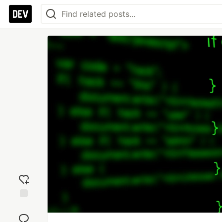
Add
reaction