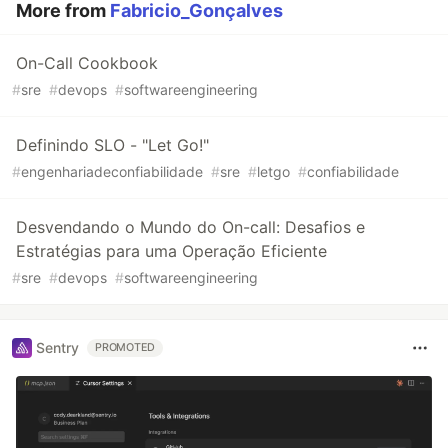
More from
Fabricio_Gonçalves
On-Call Cookbook
#
sre
#
devops
#
softwareengineering
Definindo SLO - "Let Go!"
#
engenhariadeconfiabilidade
#
sre
#
letgo
#
confiabilidade
Desvendando o Mundo do On-call: Desafios e
Estratégias para uma Operação Eficiente
#
sre
#
devops
#
softwareengineering
Sentry
PROMOTED