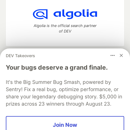
Algolia is the official search partner
of DEV
DEV Takeovers
DEV Community
— A space to discuss and keep up software
development and manage your software career
Your bugs deserve a grand finale.
Home
DEV Challenges
DEV++
Videos
DEV Education Tracks
DEV Help
Advertise on DEV
It's the Big Summer Bug Smash, powered by
Organization Accounts
DEV Showcase
About
Contact
Sentry! Fix a real bug, optimize performance, or
Free Postgres Database
DEV Shop
MLH
Code of Conduct
Privacy Policy
Terms of Use
share your legendary debugging story. $5,000 in
Built on
Forem
— the
open source
software that powers
DEV
prizes across 23 winners through August 23.
and other inclusive communities.
Made with love and
Ruby on Rails
. DEV Community
©
2016 -
2026.
Join Now