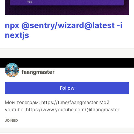
npx @sentry/wizard@latest -i
nextjs
faangmaster
Follow
Мой телеграм: https://t.me/faangmaster Мой
youtube: https://www.youtube.com/@faangmaster
JOINED