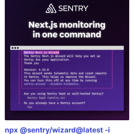
npx @sentry/wizard@latest -i