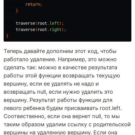
return
;
}
traverse
(
root
.
left
);
traverse
(
root
.
right
);
}
Теперь давайте дополним этот код, чтобы
работало удаление. Например, это можно
сделать так: можно в качестве результата
работы этой функции возвращать текущую
вершину, если ее удалять не надо и
возвращать null, если нужно удалить это
вершину. Результат работы функции для
левого ребенка будем присваивать root.left.
Соотвественно, если она вернет null, то мы
таким образом удалим ссылку с родительской
вершины на удаленную вершину. Если она