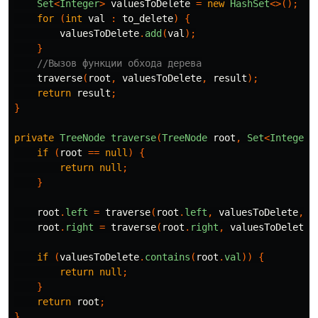
Set
<
Integer
>
valuesToDelete
=
new
HashSet
<>();
for
(
int
val
:
to_delete
)
{
valuesToDelete
.
add
(
val
);
}
//Вызов функции обхода дерева
traverse
(
root
,
valuesToDelete
,
result
);
return
result
;
}
private
TreeNode
traverse
(
TreeNode
root
,
Set
<
Integer
>
if
(
root
==
null
)
{
return
null
;
}
root
.
left
=
traverse
(
root
.
left
,
valuesToDelete
,
r
root
.
right
=
traverse
(
root
.
right
,
valuesToDelete
,
if
(
valuesToDelete
.
contains
(
root
.
val
))
{
return
null
;
}
return
root
;
}