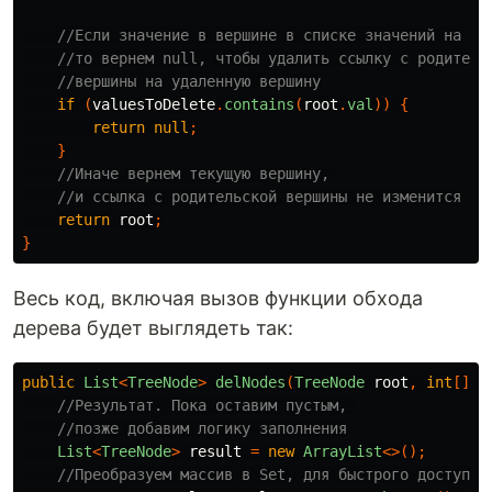
//Если значение в вершине в списке значений на уд
//то вернем null, чтобы удалить ссылку с родитель
//вершины на удаленную вершину
if
(
valuesToDelete
.
contains
(
root
.
val
))
{
return
null
;
}
//Иначе вернем текущую вершину, 
//и ссылка с родительской вершины не изменится
return
root
;
}
Весь код, включая вызов функции обхода
дерева будет выглядеть так:
public
List
<
TreeNode
>
delNodes
(
TreeNode
root
,
int
[]
t
//Результат. Пока оставим пустым, 
//позже добавим логику заполнения
List
<
TreeNode
>
result
=
new
ArrayList
<>();
//Преобразуем массив в Set, для быстрого доступа 