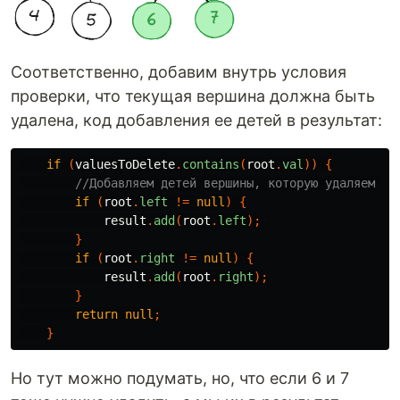
Соответственно, добавим внутрь условия
проверки, что текущая вершина должна быть
удалена, код добавления ее детей в результат:
if
(
valuesToDelete
.
contains
(
root
.
val
))
{
//Добавляем детей вершины, которую удаляем в 
if
(
root
.
left
!=
null
)
{
result
.
add
(
root
.
left
);
}
if
(
root
.
right
!=
null
)
{
result
.
add
(
root
.
right
);
}
return
null
;
}
Но тут можно подумать, но, что если 6 и 7