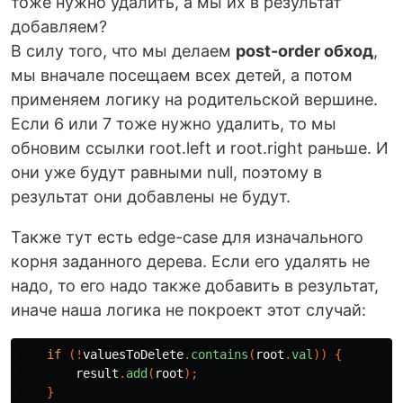
тоже нужно удалить, а мы их в результат
добавляем?
В силу того, что мы делаем
post-order обход
,
мы вначале посещаем всех детей, а потом
применяем логику на родительской вершине.
Если 6 или 7 тоже нужно удалить, то мы
обновим ссылки root.left и root.right раньше. И
они уже будут равными null, поэтому в
результат они добавлены не будут.
Также тут есть edge-case для изначального
корня заданного дерева. Если его удалять не
надо, то его надо также добавить в результат,
иначе наша логика не покроект этот случай:
if
(!
valuesToDelete
.
contains
(
root
.
val
))
{
result
.
add
(
root
);
}