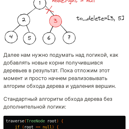
Далее нам нужно подумать над логикой, как
добавлять новые корни получившився
деревьев в результат. Пока отложим этот
момент и просто начнем реализовывать
алгорим обхода дерева и удаления вершин.
Стандартный алгоритм обхода дерева без
дополнительной логики:
traverse
(
TreeNode
root
)
{
if
(
root
==
null
)
{