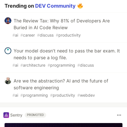
Trending on
DEV Community
The Review Tax: Why 81% of Developers Are
Buried in AI Code Review
#
ai
#
career
#
discuss
#
productivity
Your model doesn't need to pass the bar exam. It
needs to parse a log file.
#
ai
#
architecture
#
programming
#
discuss
Are we the abstraction? AI and the future of
software engineering
#
ai
#
programming
#
productivity
#
webdev
Sentry
PROMOTED