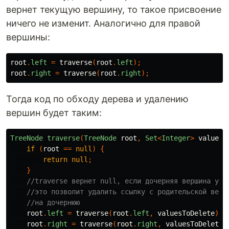
вернет текущую вершину, то такое присвоение
ничего не изменит. Аналогично для правой
вершины:
root
.
left
=
traverse
(
root
.
left
);
root
.
right
=
traverse
(
root
.
right
);
Тогда код по обходу дерева и удалению
вершин будет таким:
TreeNode
traverse
(
TreeNode
root
,
Set
<
Integer
>
valuesT
if
(
root
==
null
)
{
return
null
;
}
//traverse вернет null, если дочерняя вершина уда
//это позволит удалить ссылку с родительской верш
//на дочернюю
root
.
left
=
traverse
(
root
.
left
,
valuesToDelete
);
root
.
right
=
traverse
(
root
.
right
,
valuesToDelete
)