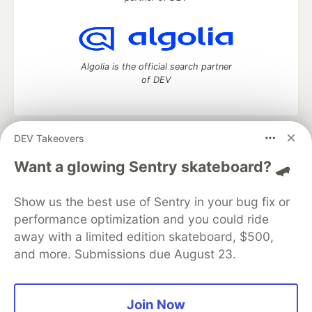
Algolia is the official search partner
of DEV
DEV Takeovers
DEV Community
— A space to discuss and keep up software
development and manage your software career
Want a glowing Sentry skateboard? 🛹
Home
DEV Challenges
DEV++
Videos
DEV Education Tracks
DEV Help
Advertise on DEV
Show us the best use of Sentry in your bug fix or
Organization Accounts
DEV Showcase
About
Contact
performance optimization and you could ride
Free Postgres Database
DEV Shop
MLH
Code of Conduct
Privacy Policy
Terms of Use
away with a limited edition skateboard, $500,
Built on
Forem
— the
open source
software that powers
DEV
and more. Submissions due August 23.
and other inclusive communities.
Made with love and
Ruby on Rails
. DEV Community
©
2016 -
2026.
Join Now