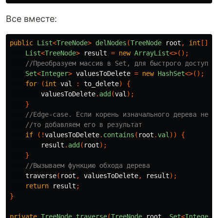
Все вместе:
public
List
<
TreeNode
>
delNodes
(
TreeNode
root
,
int
[]
t
List
<
TreeNode
>
result
=
new
ArrayList
<>();
//Преобразуем массив в Set, для быстрого доступа 
Set
<
Integer
>
valuesToDelete
=
new
HashSet
<>();
for
(
int
val
:
to_delete
)
{
valuesToDelete
.
add
(
val
);
}
//Edge-case. Если корень изначального дерева не н
//то добавляем его в результат
if
(!
valuesToDelete
.
contains
(
root
.
val
))
{
result
.
add
(
root
);
}
//Вызываем функцию обхода дерева
traverse
(
root
,
valuesToDelete
,
result
);
return
result
;
}
private
TreeNode
traverse
(
TreeNode
root
,
Set
<
Integer
>