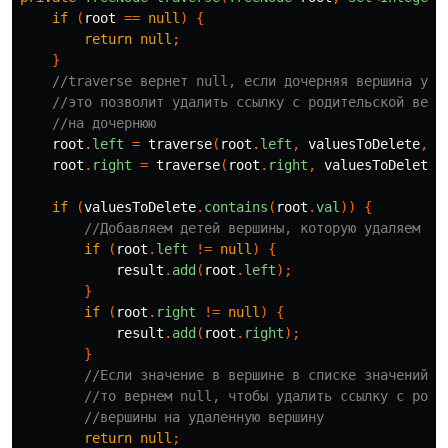
if
(
root
==
null
)
{
return
null
;
}
//traverse вернет null, если дочерняя вершина уда
//это позволит удалить ссылку с родительской верш
//на дочернюю
root
.
left
=
traverse
(
root
.
left
,
valuesToDelete
,
r
root
.
right
=
traverse
(
root
.
right
,
valuesToDelete
,
if
(
valuesToDelete
.
contains
(
root
.
val
))
{
//Добавляем детей вершины, которую удаляем в 
if
(
root
.
left
!=
null
)
{
result
.
add
(
root
.
left
);
}
if
(
root
.
right
!=
null
)
{
result
.
add
(
root
.
right
);
}
//Если значение в вершине в списке значений н
//то вернем null, чтобы удалить ссылку с роди
//вершины на удаленную вершину
return
null
;