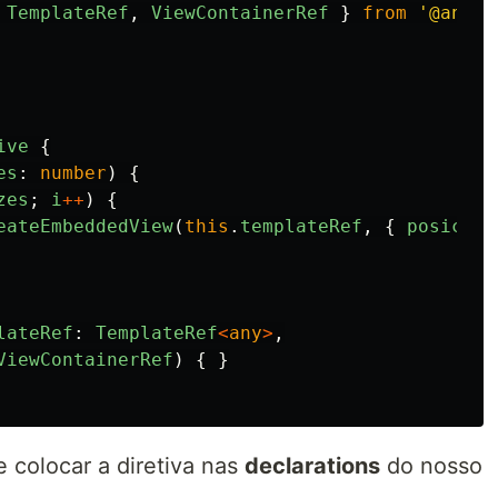
TemplateRef
,
ViewContainerRef
}
from
'
@angul
ive
{
es
:
number
)
{
zes
;
i
++
)
{
eateEmbeddedView
(
this
.
templateRef
,
{
posicao
:
lateRef
:
TemplateRef
<
any
>
,
ViewContainerRef
)
{
}
colocar a diretiva nas
declarations
do nosso