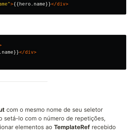
ame"
>
{{hero.name}}
</div>
>
.name}}
</div>
ut
com o mesmo nome de seu seletor
o setá-lo com o número de repetições,
cionar elementos ao
TemplateRef
recebido