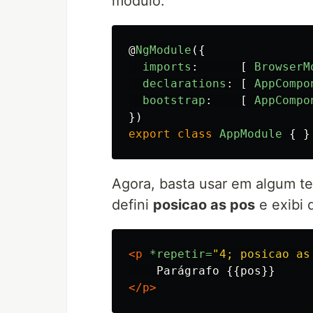
módulo:
@
NgModule
({
imports
:
[
BrowserM
declarations
:
[
AppCompo
bootstrap
:
[
AppCompo
})
export
class
AppModule
{
}
Agora, basta usar em algum 
defini
posicao as pos
e exibi 
<p
*repetir=
"4; posicao as
</p>