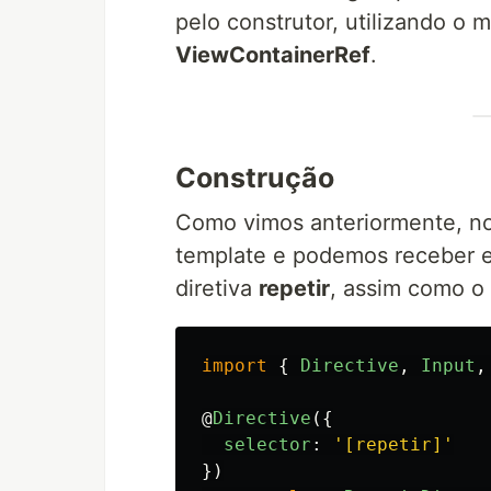
pelo construtor, utilizando o
ViewContainerRef
.
Construção
Como vimos anteriormente, nos
template e podemos receber e
diretiva
repetir
, assim como o
import
{
Directive
,
Input
,
@
Directive
({
selector
:
'
[repetir]
'
})