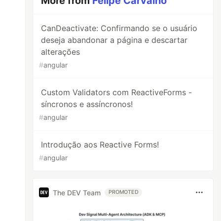
More from
Felipe Carvalho
CanDeactivate: Confirmando se o usuário
deseja abandonar a página e descartar
alterações
#
angular
Custom Validators com ReactiveForms -
síncronos e assíncronos!
#
angular
Introdução aos Reactive Forms!
#
angular
The DEV Team
PROMOTED