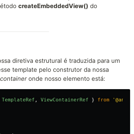
 método
createEmbeddedView()
do
sa diretiva estrutural é traduzida para um
sse template pelo construtor da nossa
container
onde nosso elemento está:
TemplateRef
,
ViewContainerRef
}
from
'
@angul