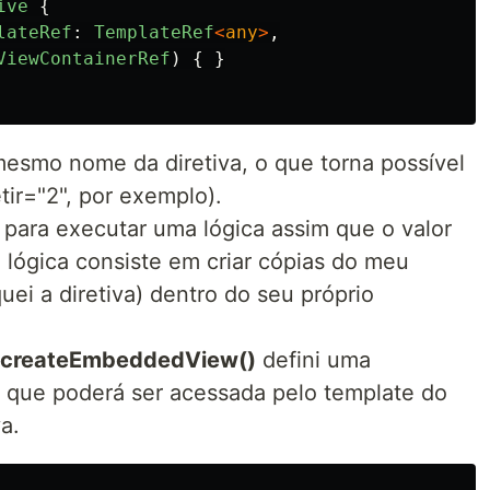
ive
{
lateRef
:
TemplateRef
<
any
>
,
ViewContainerRef
)
{
}
smo nome da diretiva, o que torna possível
tir="2", por exemplo).
para executar uma lógica assim que o valor
ta lógica consiste em criar cópias do meu
ei a diretiva) dentro do seu próprio
createEmbeddedView()
defini uma
que poderá ser acessada pelo template do
a.