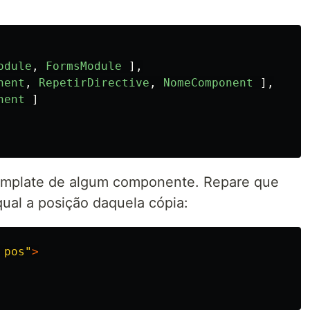
odule
,
FormsModule
],
nent
,
RepetirDirective
,
NomeComponent
],
nent
]
template de algum componente. Repare que
qual a posição daquela cópia:
 pos"
>