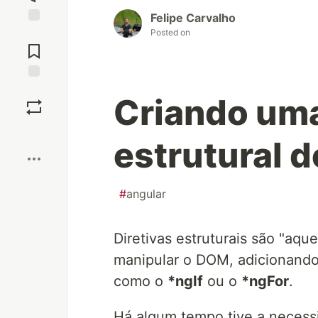
Felipe Carvalho
Posted on
Jump to
Comments
Save
Criando uma
Boost
estrutural d
#
angular
Diretivas estruturais são "aqu
manipular o DOM, adicionando
como o
*ngIf
ou o
*ngFor
.
Há algum tempo tive a neces