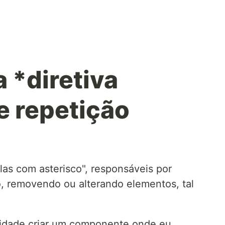
 *diretiva
e repetição
elas com asterisco", responsáveis por
, removendo ou alterando elementos, tal
sidade criar um componente onde eu