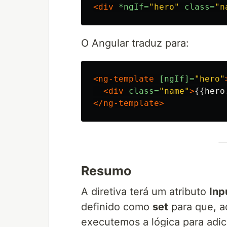
<div
*ngIf=
"hero"
class=
"n
O Angular traduz para:
<ng-template
[ngIf]=
"hero"
<div
class=
"name"
>
{{hero
</ng-template>
Resumo
A diretiva terá um atributo
Inp
definido como
set
para que, a
executemos a lógica para adi