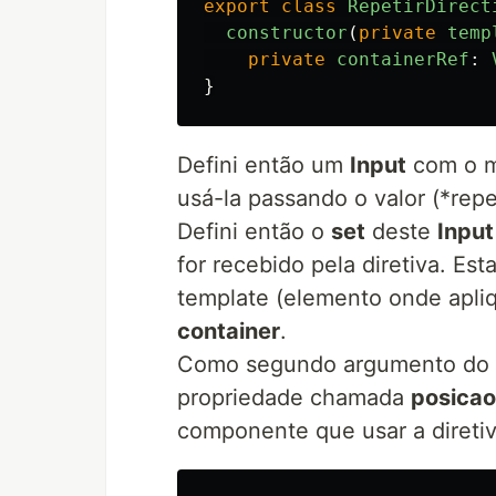
export
class
RepetirDirect
constructor
(
private
temp
private
containerRef
:
}
Defini então um
Input
com o me
usá-la passando o valor (*repe
Defini então o
set
deste
Input
for recebido pela diretiva. Es
template (elemento onde apliqu
container
.
Como segundo argumento do
propriedade chamada
posicao
componente que usar a diretiv