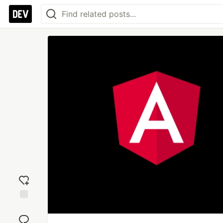
Add
reaction