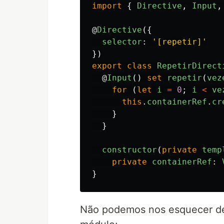
import
{
Directive
,
Input
,
@
Directive
({
selector
:
'
[repetir]
'
})
export
class
RepetirDirect
@
Input
()
set
repetir
(
vez
for 
(
let
i
=
0
;
i
<
ve
this
.
containerRef
.
cr
}
}
constructor
(
private
temp
private
containerRef
:
}
Não podemos nos esquecer de 