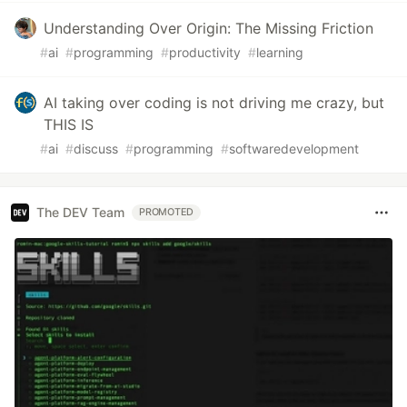
Understanding Over Origin: The Missing Friction
#
ai
#
programming
#
productivity
#
learning
AI taking over coding is not driving me crazy, but
THIS IS
#
ai
#
discuss
#
programming
#
softwaredevelopment
The DEV Team
PROMOTED