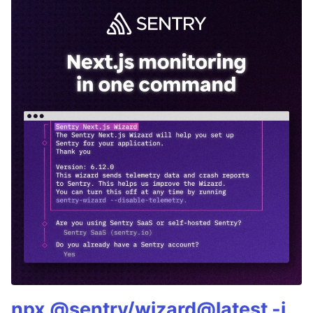
npx @sentry/wizard@latest -i