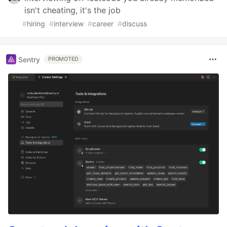
isn't cheating, it's the job
#
hiring
#
interview
#
career
#
discuss
Sentry
PROMOTED