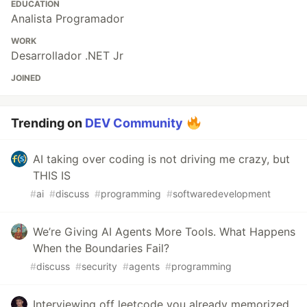
EDUCATION
Analista Programador
WORK
Desarrollador .NET Jr
JOINED
Trending on
DEV Community
AI taking over coding is not driving me crazy, but
THIS IS
#
ai
#
discuss
#
programming
#
softwaredevelopment
We’re Giving AI Agents More Tools. What Happens
When the Boundaries Fail?
#
discuss
#
security
#
agents
#
programming
Interviewing off leetcode you already memorized