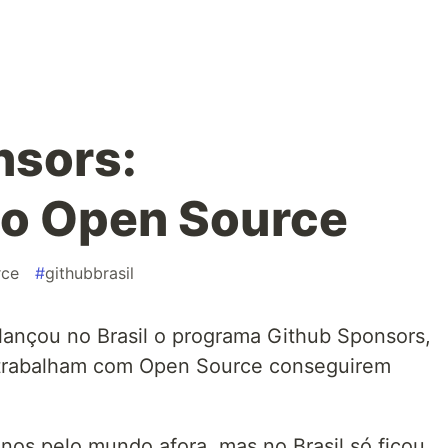
nsors:
do Open Source
rce
#
githubbrasil
ançou no Brasil o programa Github Sponsors,
trabalham com Open Source conseguirem
anos pelo mundo afora, mas no Brasil só ficou