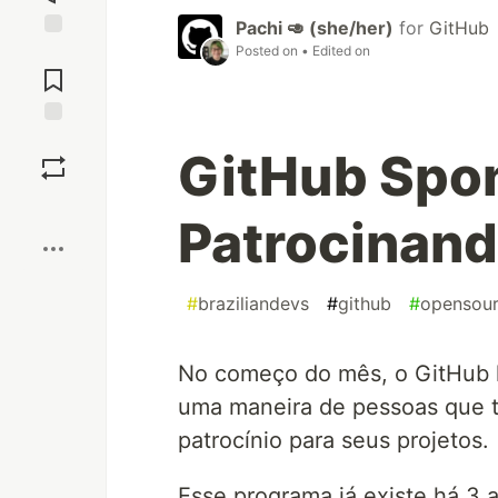
Pachi 🥑 (she/her)
for
GitHub
Posted on
• Edited on
Jump to
Comments
Save
GitHub Spo
Boost
Patrocinan
#
braziliandevs
#
github
#
opensou
No começo do mês, o GitHub l
uma maneira de pessoas que 
patrocínio para seus projetos.
Esse programa já existe há 3 