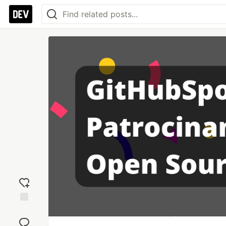
Add
reaction