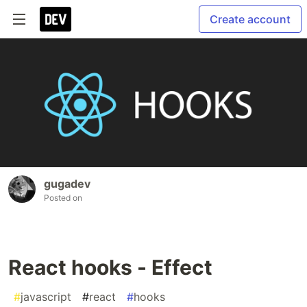
Create account
gugadev
Posted on
React hooks - Effect
#
javascript
#
react
#
hooks