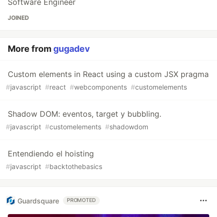
Software Engineer
JOINED
More from
gugadev
Custom elements in React using a custom JSX pragma
#
javascript
#
react
#
webcomponents
#
customelements
Shadow DOM: eventos, target y bubbling.
#
javascript
#
customelements
#
shadowdom
Entendiendo el hoisting
#
javascript
#
backtothebasics
Guardsquare
PROMOTED