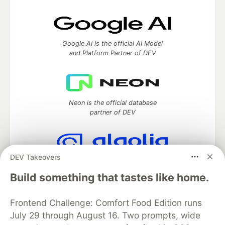
Google AI is the official AI Model
and Platform Partner of DEV
Neon is the official database
partner of DEV
DEV Takeovers
Algolia is the official search partner
of DEV
Build something that tastes like home.
Frontend Challenge: Comfort Food Edition runs
July 29 through August 16. Two prompts, wide
DEV Community
— A space to discuss and keep up software