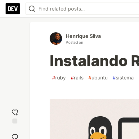
Henrique Silva
Posted on
Instalando 
#
ruby
#
rails
#
ubuntu
#
sistema
Add
reaction