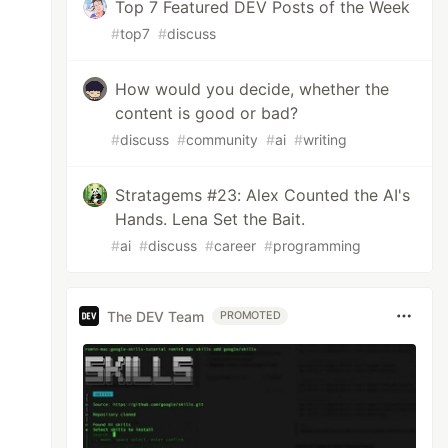
Top 7 Featured DEV Posts of the Week
#
top7
#
discuss
How would you decide, whether the
content is good or bad?
#
discuss
#
community
#
ai
#
writing
Stratagems #23: Alex Counted the AI's
Hands. Lena Set the Bait.
#
ai
#
discuss
#
career
#
programming
The DEV Team
PROMOTED