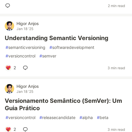
2 min read
Higor Anjos
Jan 18 '25
Understanding Semantic Versioning
#
semanticversioning
#
softwaredevelopment
#
versioncontrol
#
semver
2
3 min read
Higor Anjos
Jan 18 '25
Versionamento Semântico (SemVer): Um
Guia Prático
#
versioncontrol
#
releasecandidate
#
alpha
#
beta
2
3 min read