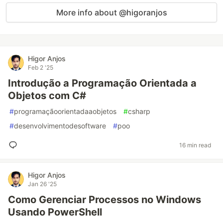
More info about @higoranjos
Higor Anjos
Feb 2 '25
Introdução a Programação Orientada a
Objetos com C#
#
programaçãoorientadaaobjetos
#
csharp
#
desenvolvimentodesoftware
#
poo
16 min read
Higor Anjos
Jan 26 '25
Como Gerenciar Processos no Windows
Usando PowerShell