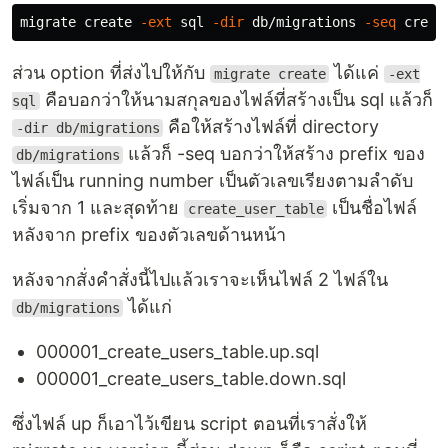
Redshift
migrate create 
-ext
 sql 
-dir
 db/migrations 
-seq
Ql
Cassandra / ScyllaDB
ส่วน option ที่ส่งไปให้กับ
ได้แค่
SQLite
migrate create
-ext
SQLite3
(
todo #165
)
คือบอกว่าให้นามสกุลของไฟล์ที่สร้างเป็น sql แล้วก็
sql
SQLCipher
คือให้สร้างไฟล์ที่ directory
-dir db/migrations
MySQL / MariaDB
แล้วก็ -seq บอกว่าให้สร้าง prefix ของ
db/migrations
Neo4j
ไฟล์เป็น running number เป็นตัวเลขเรียงตามลำดับ
MongoDB
เริ่มจาก 1 และสุดท้าย
เป็นชื่อไฟล์
create_user_table
CrateDB
(
todo #170
)
หลังจาก prefix ของตัวเลขด้านหน้า
Shell
(
todo #171
)
Google Cloud Spanner
หลังจากสั่งคำสั่งนี้ไปแล้วเราจะเห็นไฟล์ 2 ไฟล์ใน
CockroachDB
ได้แก่
db/migrations
YugabyteDB
ClickHouse
000001_create_users_table.up.sql
Firebird
000001_create_users_table.down.sql
MS SQL Server
rqlite
ซึ่งไฟล์ up ก็เอาไว้เขียน script ตอนที่เราสั่งให้