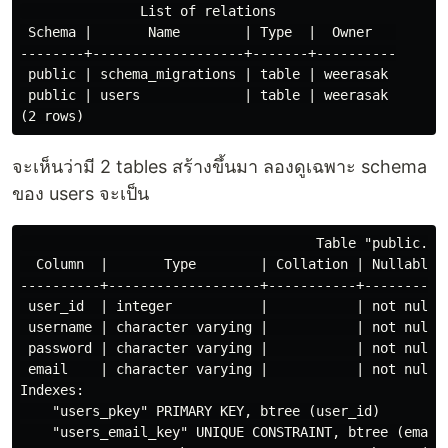
               List of relations

 Schema |       Name        | Type  |  Owner   

--------+-------------------+-------+----------

 public | schema_migrations | table | weerasak

 public | users             | table | weerasak

จะเห็นว่ามี 2 tables สร้างขึ้นมา ลองดูเฉพาะ schema
ของ users จะเป็น
                                     Table "public.use
  Column  |       Type        | Collation | Nullable |
----------+-------------------+-----------+----------+
 user_id  | integer           |           | not null |
 username | character varying |           | not null |
 password | character varying |           | not null |
 email    | character varying |           | not null |
Indexes:

    "users_pkey" PRIMARY KEY, btree (user_id)

    "users_email_key" UNIQUE CONSTRAINT, btree (email)