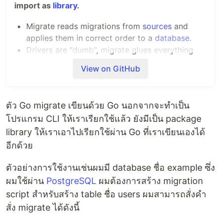
import as
library
.
Migrate reads migrations from
sources
and
applies them in correct order to a
database
.
Drivers are "dumb", migrate glues everything
together and makes sure the logic is bulletproof
View on GitHub
(Keeps the drivers lightweight, too.)
Database drivers don't assume things or try to
correct user input. When in doubt, fail.
ตัว Go migrate เขียนด้วย Go นอกจากจะทำเป็น
Forked from
mattes/migrate
โปรแกรม CLI ให้เราเรียกใช้แล้ว ยังมีเป็น package
library ให้เราเอาไปเรียกใช้ผ่าน Go ที่เราเขียนเองได้
Databases
อีกด้วย
Database drivers run migrations.
Add a new
database?
ตัวอย่างการใช้งานเช่นผมมี database ชื่อ example ซึ่ง
ผมใช้ผ่าน
PostgreSQL
ผมต้องการสร้าง migration
PostgreSQL
script สำหรับสร้าง table ชื่อ users ผมสามารถสั่งคำ
PGX v4
สั่ง migrate ได้ดังนี้
PGX v5