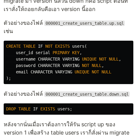
Database URLs
migrate มา version นี้ส่วน down ก็คือ script ตอนที่
Database connection strings are specified via
เราสั่งให้ถอยกลับคือเอา version นี้ออก
URLs. The URL format is driver dependent but
ตัวอย่างของไฟล์​
generally has the form:
000001_create_users_table.up.sql
เช่น
dbdriver://username:password@host:port/dbname?
param1=true&param2=false
CREATE
TABLE
IF
NOT
EXISTS
users
(
Any
reserved URL characters
need to be escaped.
user_id
serial
PRIMARY
KEY
,
Note, the
…
%
username
CHARACTER
VARYING
UNIQUE
NOT
NULL
,
password
CHARACTER
VARYING
NOT
NULL
,
email
CHARACTER
VARYING
UNIQUE
NOT
NULL
);
ตัวอย่างของไฟล์
000001_create_users_table.down.sql
DROP
TABLE
IF
EXISTS
users
;
หลังจากนั่นเมื่อเราต้องการให้รัน script up ของ
version 1 เพื่อสร้าง table users เราก็สั่งผ่าน migrate