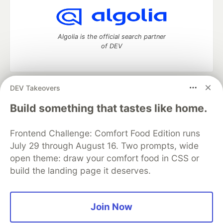
Algolia is the official search partner
of DEV
DEV Takeovers
DEV Community
— A space to discuss and keep up software
development and manage your software career
Build something that tastes like home.
Home
DEV Challenges
DEV++
Videos
DEV Education Tracks
DEV Help
Advertise on DEV
Frontend Challenge: Comfort Food Edition runs
Organization Accounts
DEV Showcase
About
Contact
July 29 through August 16. Two prompts, wide
Free Postgres Database
DEV Shop
MLH
Code of Conduct
Privacy Policy
Terms of Use
open theme: draw your comfort food in CSS or
Built on
Forem
— the
open source
software that powers
DEV
build the landing page it deserves.
and other inclusive communities.
Made with love and
Ruby on Rails
. DEV Community
©
2016 -
2026.
Join Now