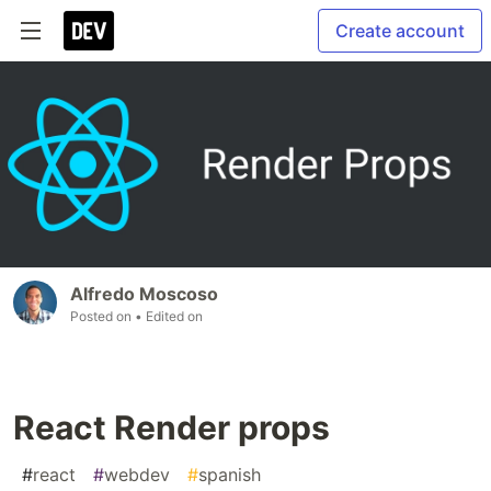
Create account
Alfredo Moscoso
Posted on
• Edited on
React Render props
#
react
#
webdev
#
spanish