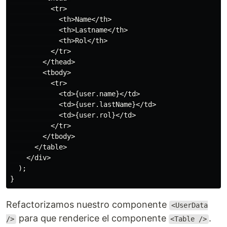
          <tr>

            <th>Name</th>

            <th>Lastname</th>

            <th>Rol</th>

          </tr>

        </thead>

        <tbody>

          <tr>

            <td>{user.name}</td>

            <td>{user.lastName}</td>

            <td>{user.rol}</td>

          </tr>

        </tbody>

      </table>

    </div>

  );

Refactorizamos nuestro componente
<UserData
para que renderice el componente
.
/>
<Table />