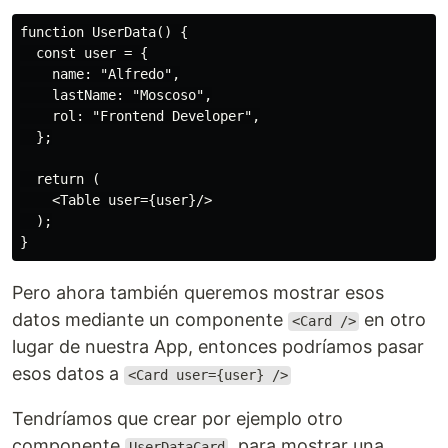
function UserData() {

  const user = {

    name: "Alfredo",

    lastName: "Moscoso",

    rol: "Frontend Developer",

  };

  return (

    <Table user={user}/>

  );

Pero ahora también queremos mostrar esos
datos mediante un componente
en otro
<Card />
lugar de nuestra App, entonces podríamos pasar
esos datos a
<Card user={user} />
Tendríamos que crear por ejemplo otro
componente
, para mostrar una
UserDataCard