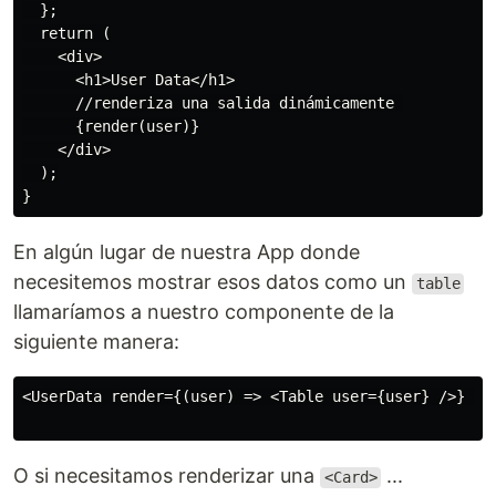
  };

  return (

    <div>

      <h1>User Data</h1>

      //renderiza una salida dinámicamente 

      {render(user)}

    </div>

  );

En algún lugar de nuestra App donde
necesitemos mostrar esos datos como un
table
llamaríamos a nuestro componente de la
siguiente manera:
<UserData render={(user) => <Table user={user} />} />

O si necesitamos renderizar una
...
<Card>