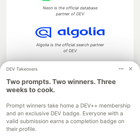
Neon is the official database
partner of DEV
Algolia is the official search partner
of DEV
DEV Takeovers
DEV Community
— A space to discuss and keep up software
Two prompts. Two winners. Three
development and manage your software career
weeks to cook.
Home
DEV Challenges
DEV++
Videos
DEV Education Tracks
DEV Help
Advertise on DEV
Prompt winners take home a DEV++ membership
Organization Accounts
DEV Showcase
About
Contact
and an exclusive DEV badge. Everyone with a
Free Postgres Database
DEV Shop
MLH
Code of Conduct
Privacy Policy
Terms of Use
valid submission earns a completion badge on
Built on
Forem
— the
open source
software that powers
DEV
their profile.
and other inclusive communities.
Made with love and
Ruby on Rails
. DEV Community
©
2016 -