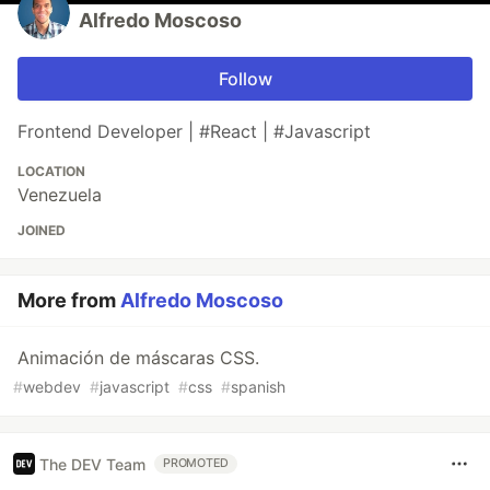
Alfredo Moscoso
Follow
Frontend Developer | #React | #Javascript
LOCATION
Venezuela
JOINED
More from
Alfredo Moscoso
Animación de máscaras CSS.
#
webdev
#
javascript
#
css
#
spanish
The DEV Team
PROMOTED