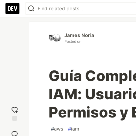
James Noria
Posted on
Guía Compl
IAM: Usuari
Permisos y 
Add
#
aws
#
iam
reaction