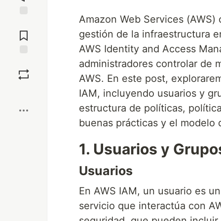
Amazon Web Services (AWS) of
Jump to
Comments
gestión de la infraestructura 
AWS Identity and Access Mana
administradores controlar de 
Save
AWS. En este post, explorare
Boost
IAM, incluyendo usuarios y gru
estructura de políticas, políti
buenas prácticas y el modelo 
1. Usuarios y Grupo
Usuarios
En AWS IAM, un usuario es un
servicio que interactúa con A
seguridad, que pueden incluir