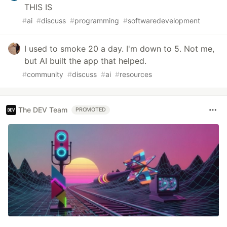
THIS IS
#
ai
#
discuss
#
programming
#
softwaredevelopment
I used to smoke 20 a day. I'm down to 5. Not me,
but AI built the app that helped.
#
community
#
discuss
#
ai
#
resources
The DEV Team
PROMOTED