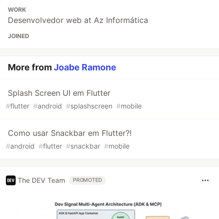
WORK
Desenvolvedor web at Az Informática
JOINED
More from
Joabe Ramone
Splash Screen UI em Flutter
#
flutter
#
android
#
splashscreen
#
mobile
Como usar Snackbar em Flutter?!
#
android
#
flutter
#
snackbar
#
mobile
The DEV Team
PROMOTED