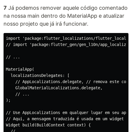
7
Já podemos remover aquele código comentado
na nossa main dentro do MaterialApp e atualizar
nosso projeto que já irá funcionar.
import 'package:flutter_localizations/flutter_localiza
// import 'package:flutter_gen/gen_l10n/app_localizati
// ...

MaterialApp(

  localizationsDelegates: [

    // AppLocalizations.delegate, // remova este comen
    GlobalMaterialLocalizations.delegate,

    // ...

);

// Use AppLocalizations em qualquer lugar em seu aplic
// Aqui, a mensagem traduzida é usada em um widget de 
Widget build(BuildContext context) {

  // ...
