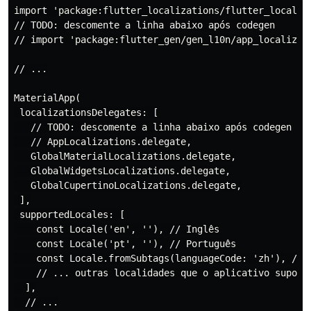
import 'package:flutter_localizations/flutter_localiza
// TODO: descomente a linha abaixo após codegen

// import 'package:flutter_gen/gen_l10n/app_localizati
// ...

MaterialApp(

 localizationsDelegates: [

   // TODO: descomente a linha abaixo após codegen

   // AppLocalizations.delegate,

   GlobalMaterialLocalizations.delegate,

   GlobalWidgetsLocalizations.delegate,

   GlobalCupertinoLocalizations.delegate,

 ],

 supportedLocales: [

    const Locale('en', ''), // Inglês

    const Locale('pt', ''), // Português

    const Locale.fromSubtags(languageCode: 'zh'), // C
    // ... outras localidades que o aplicativo suporta
  ],

  // ...
