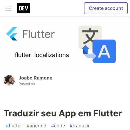
Create account
Joabe Ramone
Posted on
Traduzir seu App em Flutter
#
flutter
#
android
#
code
#
traduzir