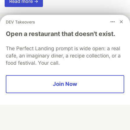
Read more →
DEV Takeovers
Open a restaurant that doesn't exist.
💎 DEV Diamond Sponsors
The Perfect Landing prompt is wide open: a real
Thank you to our Diamond Sponsors for supporting the
DEV Community
cafe, an imaginary diner, a recipe collection, or a
food festival. Your call.
Join Now
Google AI is the official AI Model
and Platform Partner of DEV
Neon is the official database
partner of DEV