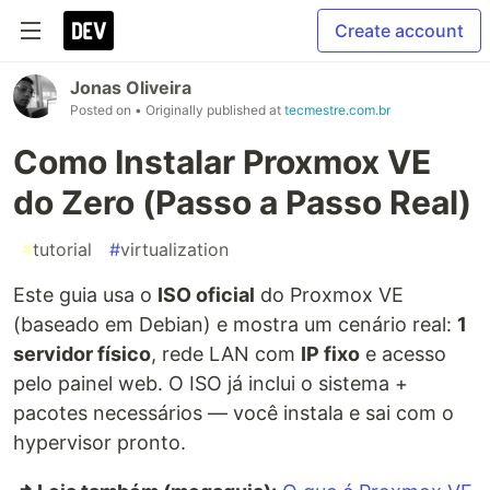
Create account
Jonas Oliveira
Posted on
• Originally published at
tecmestre.com.br
Como Instalar Proxmox VE
do Zero (Passo a Passo Real)
#
tutorial
#
virtualization
Este guia usa o
ISO oficial
do Proxmox VE
(baseado em Debian) e mostra um cenário real:
1
servidor físico
, rede LAN com
IP fixo
e acesso
pelo painel web. O ISO já inclui o sistema +
pacotes necessários — você instala e sai com o
hypervisor pronto.