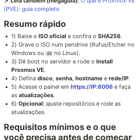
📌 Leia também (megaguia):
O que é Proxmox VE
(PVE): guia completo
Resumo rápido
1) Baixe o
ISO oficial
e confira o
SHA256
.
2) Grave o ISO num pendrive (Rufus/Etcher no
Windows ou
no Linux).
dd
3) Dê boot no servidor e rode o
Install
Proxmox VE
.
4) Defina
disco
,
senha
,
hostname
e
rede/IP
.
5) Acesse o painel em
https://IP:8006
e faça
as
atualizações
.
6)
Opcional:
ajuste repositórios e rode as
atualizações.
Requisitos mínimos e o que
você precisa antes de começar