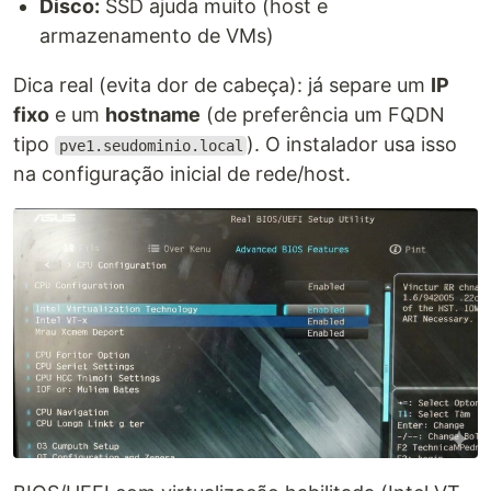
Disco:
SSD ajuda muito (host e
armazenamento de VMs)
Dica real (evita dor de cabeça): já separe um
IP
fixo
e um
hostname
(de preferência um FQDN
tipo
). O instalador usa isso
pve1.seudominio.local
na configuração inicial de rede/host.