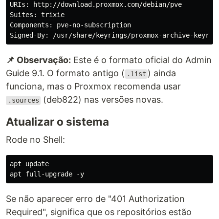
URIs: http://download.proxmox.com/debian/pve

Suites: trixie

Components: pve-no-subscription

📌 Observação:
Este é o formato oficial do Admin
Guide 9.1. O formato antigo (
) ainda
.list
funciona, mas o Proxmox recomenda usar
(deb822) nas versões novas.
.sources
Atualizar o sistema
Rode no Shell:
apt update

Se não aparecer erro de "401 Authorization
Required", significa que os repositórios estão