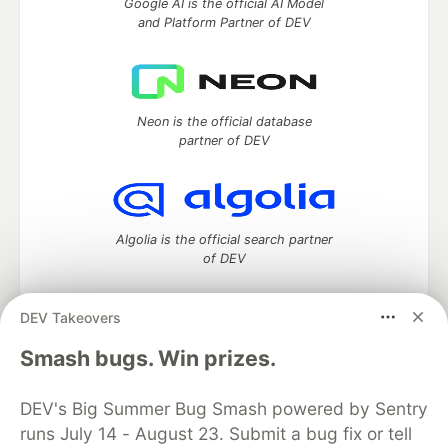
Google AI is the official AI Model
and Platform Partner of DEV
Neon is the official database
partner of DEV
Algolia is the official search partner
of DEV
DEV Takeovers
DEV Community
— A space to discuss and keep up software
Smash bugs. Win prizes.
development and manage your software career
Home
DEV Challenges
DEV++
Videos
DEV's Big Summer Bug Smash powered by Sentry
DEV Education Tracks
DEV Help
Advertise on DEV
runs July 14 - August 23. Submit a bug fix or tell
Organization Accounts
DEV Showcase
About
Contact