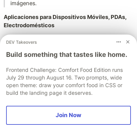
imágenes.
Aplicaciones para Dispositivos Móviles, PDAs,
Electrodomésticos
Son aplicaciones Java destinadas a ejecutarse en
DEV Takeovers
pequeños dispositivos con memoria, visualización
Build something that tastes like home.
y potencia limitadas.
En la Figura 16 se muestra un ejemplo de una
Frontend Challenge: Comfort Food Edition runs
aplicación Android de una tienda online.
July 29 through August 16. Two prompts, wide
open theme: draw your comfort food in CSS or
Figura 16
build the landing page it deserves.
Aplicación Móvil de Carrito de Compras
Join Now