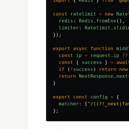
import
{
Redis
}
from
"
@up
const
ratelimit
=
new
Rate
redis
:
Redis
.
fromEnv
(),
limiter
:
Ratelimit
.
slidi
});
export
async
function
midd
const
ip
=
request
.
ip
??
const
{
success
}
=
awai
if 
(
!
success
)
return
new
return
NextResponse
.
next
}
export
const
config
=
{
matcher
:
[
"
/((?!_next|fa
};