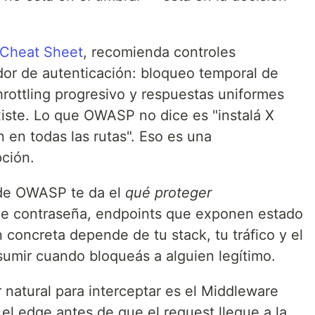
 Cheat Sheet
, recomienda controles
dor de autenticación: bloqueo temporal de
throttling progresivo y respuestas uniformes
existe. Lo que OWASP no dice es "instalá X
n en todas las rutas". Eso es una
pción.
a de OWASP te da el
qué proteger
 de contraseña, endpoints que exponen estado
concreta depende de tu stack, tu tráfico y el
sumir cuando bloqueás a alguien legítimo.
r natural para interceptar es el Middleware
 el edge antes de que el request llegue a la