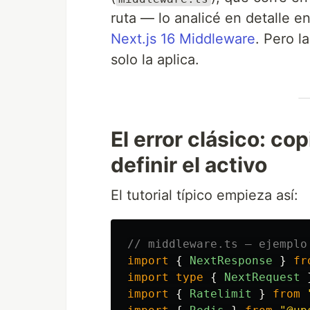
ruta — lo analicé en detalle e
Next.js 16 Middleware
. Pero l
solo la aplica.
El error clásico: co
definir el activo
El tutorial típico empieza así:
// middleware.ts — ejemplo
import
{
NextResponse
}
fr
import
type
{
NextRequest
import
{
Ratelimit
}
from