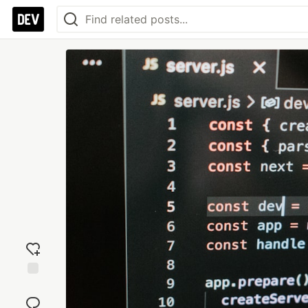
Add
reaction