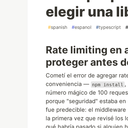
elegir una li
#
spanish
#
espanol
#
typescript
Rate limiting en
proteger antes de
Cometí el error de agregar ra
conveniencia —
,
npm install
número mágico de 100 requests
porque "seguridad" estaba en el
fue predecible: el middleware 
la primera vez que revisé los 
qué habría pasado si alguien 