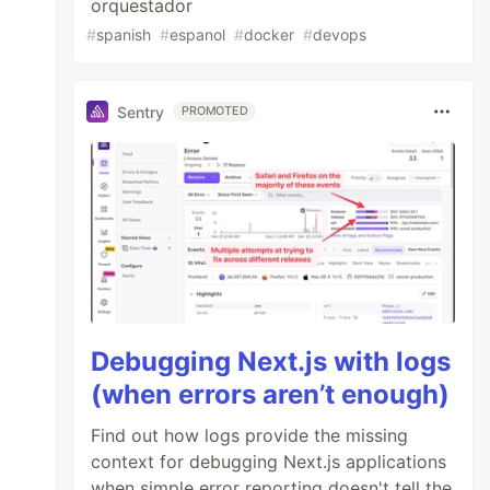
orquestador
#
spanish
#
espanol
#
docker
#
devops
Sentry
PROMOTED
Debugging Next.js with logs
(when errors aren’t enough)
Find out how logs provide the missing
context for debugging Next.js applications
when simple error reporting doesn't tell the