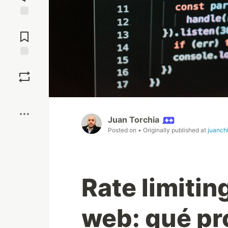
Jump to
Comments
Save
Boost
Juan Torchia
Posted on
• Originally published at
juanch
Rate limitin
web: qué pr