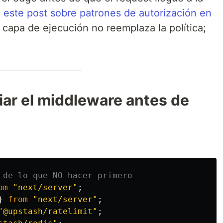
n
este post sobre patrones de autorización en
a capa de ejecución no reemplaza la política;
piar el middleware antes de
 de lo que NO hacer primero
om
"
next/server
"
;
}
from
"
next/server
"
;
"
@upstash/ratelimit
"
;