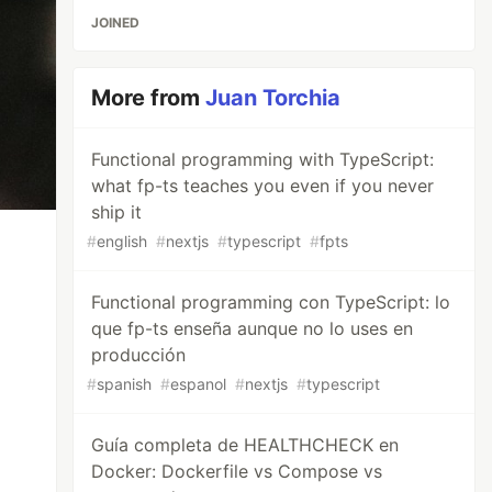
JOINED
More from
Juan Torchia
Functional programming with TypeScript:
what fp-ts teaches you even if you never
ship it
#
english
#
nextjs
#
typescript
#
fpts
Functional programming con TypeScript: lo
que fp-ts enseña aunque no lo uses en
producción
#
spanish
#
espanol
#
nextjs
#
typescript
Guía completa de HEALTHCHECK en
Docker: Dockerfile vs Compose vs