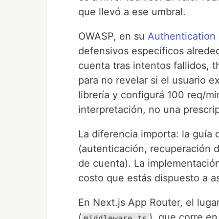
que llevó a ese umbral.
OWASP, en su
Authentication
defensivos específicos alrede
cuenta tras intentos fallidos, 
para no revelar si el usuario 
librería y configurá 100 req/mi
interpretación, no una prescri
La diferencia importa: la guí
(autenticación, recuperación
de cuenta). La implementación 
costo que estás dispuesto a a
En Next.js App Router, el luga
(
), que corre en
middleware.ts