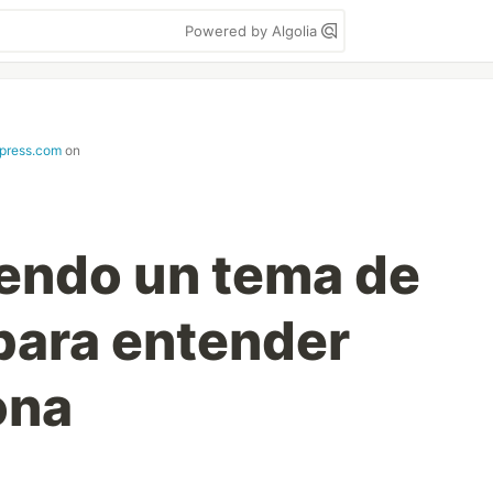
Powered by Algolia
press.com
on
endo un tema de
para entender
ona