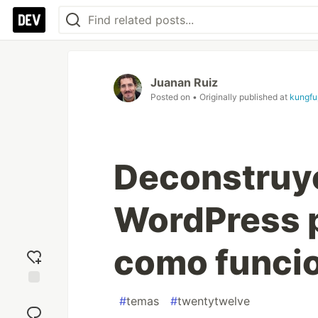
Juanan Ruiz
Posted on
• Originally published at
kungfu
Deconstruy
WordPress 
como funci
Add
#
temas
#
twentytwelve
reaction