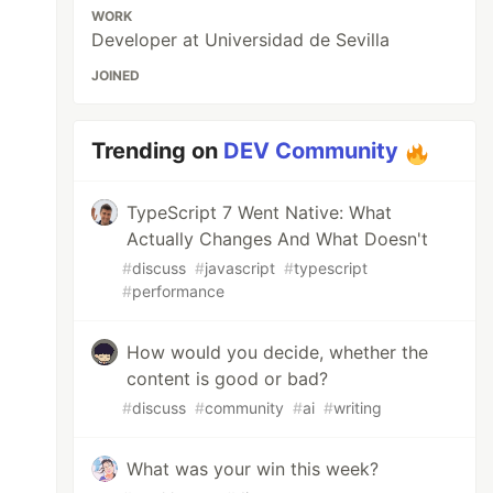
WORK
Developer at Universidad de Sevilla
JOINED
Trending on
DEV Community
TypeScript 7 Went Native: What
Actually Changes And What Doesn't
#
discuss
#
javascript
#
typescript
#
performance
How would you decide, whether the
content is good or bad?
#
discuss
#
community
#
ai
#
writing
What was your win this week?