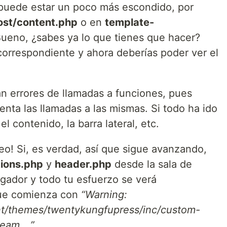
puede estar un poco más escondido, por
ost/content.php
o en
template-
Bueno, ¿sabes ya lo que tienes que hacer?
correspondiente y ahora deberías poder ver el
 errores de llamadas a funciones, pues
nta las llamadas a las mismas. Si todo ha ido
l contenido, la barra lateral, etc.
eo! Si, es verdad, así que sigue avanzando,
tions.php
y
header.php
desde la sala de
gador y todo tu esfuerzo se verá
ue comienza con
“Warning:
nt/themes/twentykungfupress/inc/custom-
tream …”