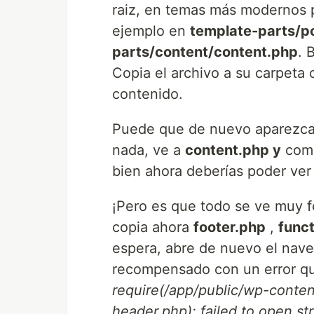
raiz, en temas más modernos 
ejemplo en
template-parts/p
parts/content/content.php
. 
Copia el archivo a su carpeta 
contenido.
Puede que de nuevo aparezcan
nada, ve a
content.php y
come
bien ahora deberías poder ver e
¡Pero es que todo se ve muy f
copia ahora
footer.php
,
func
espera, abre de nuevo el nave
recompensado con un error q
require(/app/public/wp-conte
header.php): failed to open s