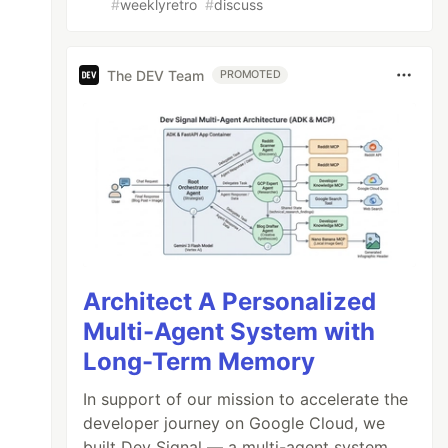
#
weeklyretro
#
discuss
The DEV Team
PROMOTED
Architect A Personalized
Multi-Agent System with
Long-Term Memory
In support of our mission to accelerate the
developer journey on Google Cloud, we
built Dev Signal — a multi-agent system