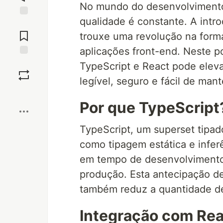
No mundo do desenvolvimento 
qualidade é constante. A intr
Jump to
Comments
trouxe uma revolução na for
aplicações front-end. Neste 
Save
TypeScript e React pode eleva
legível, seguro e fácil de mant
Boost
Por que TypeScript
TypeScript, um superset tipad
como tipagem estática e infer
em tempo de desenvolvimento
produção. Esta antecipação 
também reduz a quantidade de
Integração com Rea