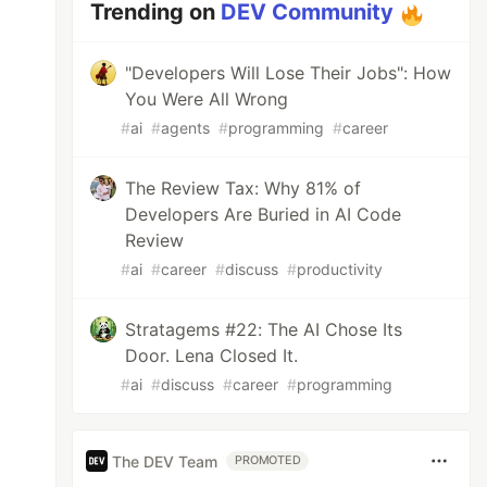
Trending on
DEV Community
"Developers Will Lose Their Jobs": How
You Were All Wrong
#
ai
#
agents
#
programming
#
career
The Review Tax: Why 81% of
Developers Are Buried in AI Code
Review
#
ai
#
career
#
discuss
#
productivity
Stratagems #22: The AI Chose Its
Door. Lena Closed It.
#
ai
#
discuss
#
career
#
programming
The DEV Team
PROMOTED