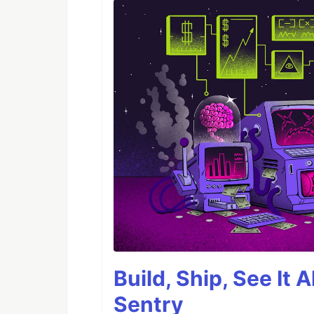
Build, Ship, See It 
Sentry