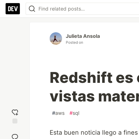
Julieta Ansola
Posted on
Redshift es
vistas mater
#
aws
#
sql
Add
Esta buen noticia llego a fin
reaction