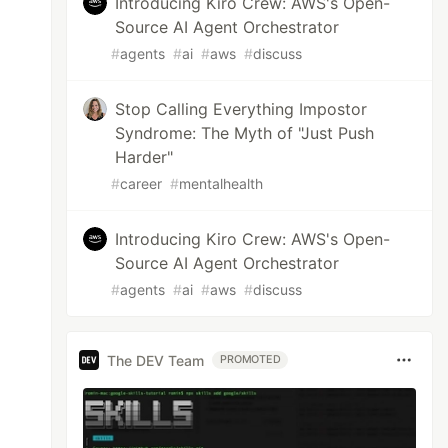
Introducing Kiro Crew: AWS's Open-
Source AI Agent Orchestrator
#
agents
#
ai
#
aws
#
discuss
Stop Calling Everything Impostor
Syndrome: The Myth of "Just Push
Harder"
#
career
#
mentalhealth
Introducing Kiro Crew: AWS's Open-
Source AI Agent Orchestrator
#
agents
#
ai
#
aws
#
discuss
The DEV Team
PROMOTED