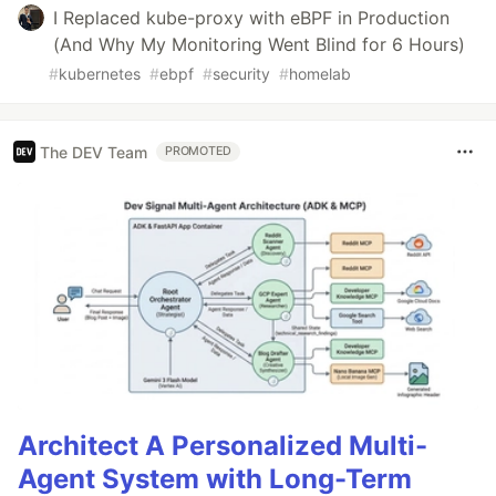
I Replaced kube-proxy with eBPF in Production
(And Why My Monitoring Went Blind for 6 Hours)
#
kubernetes
#
ebpf
#
security
#
homelab
The DEV Team
PROMOTED
Architect A Personalized Multi-
Agent System with Long-Term