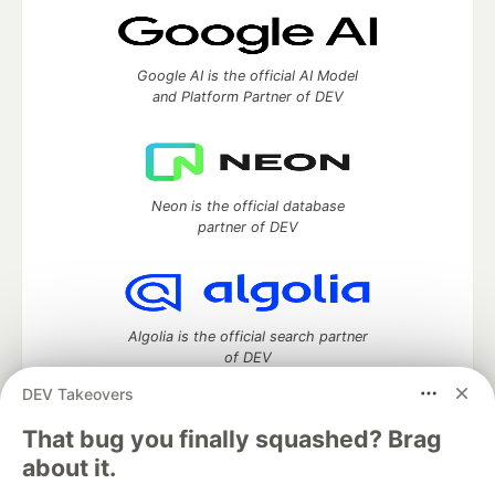
Google AI is the official AI Model
and Platform Partner of DEV
Neon is the official database
partner of DEV
Algolia is the official search partner
of DEV
DEV Takeovers
That bug you finally squashed? Brag
DEV Community
— A space to discuss and keep up software
about it.
development and manage your software career