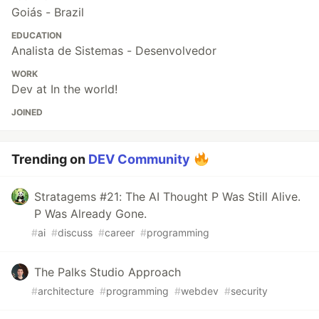
Goiás - Brazil
EDUCATION
Analista de Sistemas - Desenvolvedor
WORK
Dev at In the world!
JOINED
Trending on
DEV Community
Stratagems #21: The AI Thought P Was Still Alive.
P Was Already Gone.
#
ai
#
discuss
#
career
#
programming
The Palks Studio Approach
#
architecture
#
programming
#
webdev
#
security