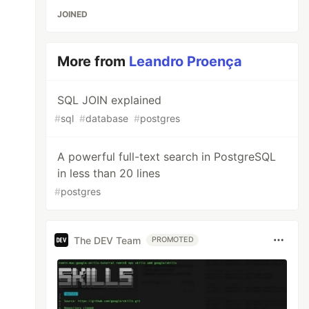
JOINED
More from
Leandro Proença
SQL JOIN explained
#
sql
#
database
#
postgres
A powerful full-text search in PostgreSQL
in less than 20 lines
#
postgres
The DEV Team
PROMOTED