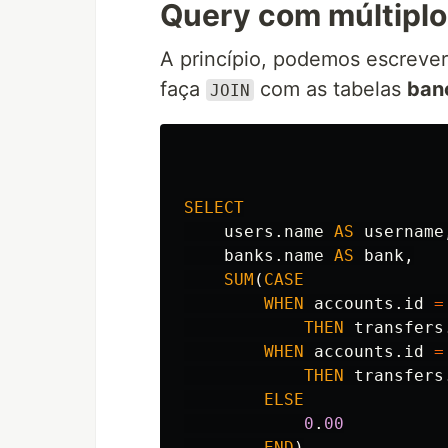
Query com múltiplo
A princípio, podemos escrever
faça
com as tabelas
ban
JOIN
SELECT
users
.
name
AS
username
banks
.
name
AS
bank
,
SUM
(
CASE
WHEN
accounts
.
id
=
THEN
transfers
WHEN
accounts
.
id
=
THEN
transfers
ELSE
0
.
00
END
)