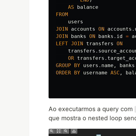
AS
balance
FROM
users
JOIN
accounts
ON
accounts
.
JOIN
banks
ON
banks
.
id
=
a
LEFT
JOIN
transfers
ON
transfers
.
source_accou
OR
transfers
.
target_ac
GROUP
BY
users
.
name
,
banks
ORDER
BY
username
ASC
,
bal
Ao executarmos a query com
que mostra o nested loop send