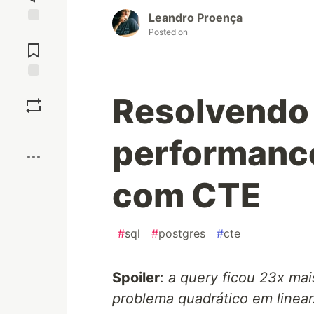
Leandro Proença
Posted on
Jump to
Comments
Save
Resolvendo
Boost
performanc
com CTE
#
sql
#
postgres
#
cte
Spoiler
:
a query ficou 23x ma
problema quadrático em linear