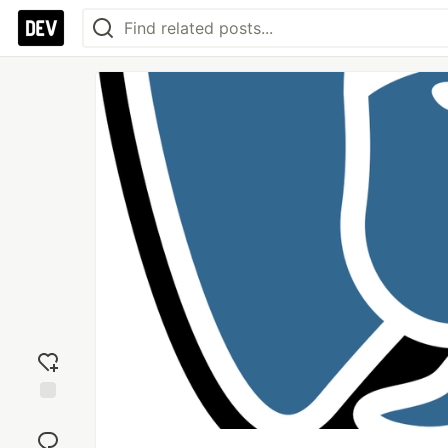
Add
reaction