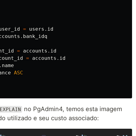
user_id
=
users
.
id
ccounts
.
bank_idq
nt_id
=
accounts
.
id
count_id
=
accounts
.
id
.
name
ance
ASC
no PgAdmin4, temos esta imagem
EXPLAIN
o utilizado e seu custo associado: