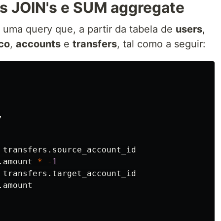
s JOIN's e SUM aggregate
 uma query que, a partir da tabela de
users
,
co
,
accounts
e
transfers
, tal como a seguir:
,
transfers
.
source_account_id
.
amount
*
-
1
transfers
.
target_account_id
.
amount