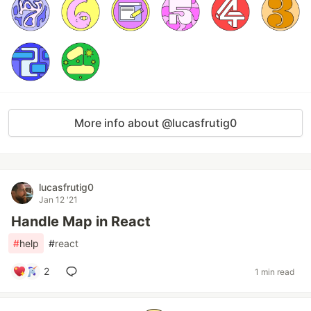
More info about @lucasfrutig0
lucasfrutig0
Jan 12 '21
Handle Map in React
#
help
#
react
2
1 min read