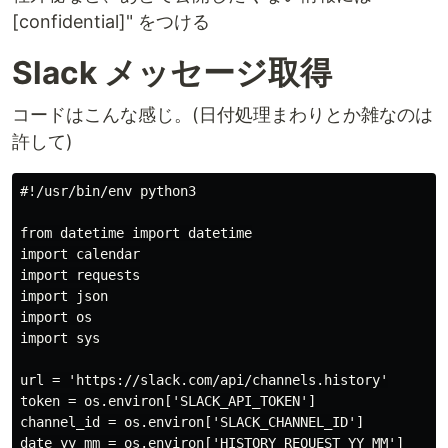
[confidential]" をつける
Slack メッセージ取得
コードはこんな感じ。(日付処理まわりとか雑なのは
許して)
#!/usr/bin/env python3

from datetime import datetime

import calendar

import requests

import json

import os

import sys

url = 'https://slack.com/api/channels.history'

token = os.environ['SLACK_API_TOKEN']

channel_id = os.environ['SLACK_CHANNEL_ID']

date_yy_mm = os.environ['HISTORY_REQUEST_YY_MM']
