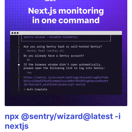
npx @sentry/wizard@latest -i
nextjs