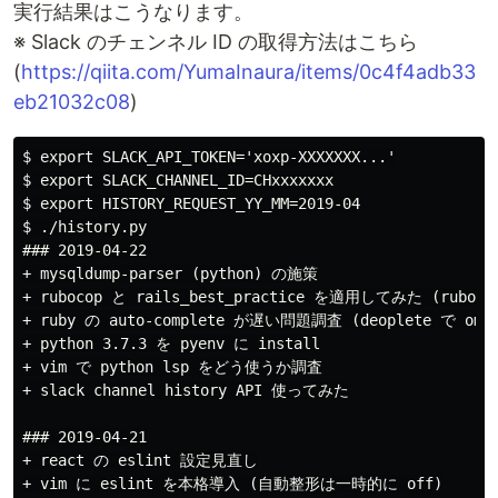
実行結果はこうなります。
※ Slack のチェンネル ID の取得方法はこちら
(
https://qiita.com/YumaInaura/items/0c4f4adb33
eb21032c08
)
$ export SLACK_API_TOKEN='xoxp-XXXXXXX...'

$ export SLACK_CHANNEL_ID=CHxxxxxxx

$ export HISTORY_REQUEST_YY_MM=2019-04

$ ./history.py

### 2019-04-22

+ mysqldump-parser (python) の施策

+ rubocop と rails_best_practice を適用してみた (rub
+ ruby の auto-complete が遅い問題調査 (deoplete で 
+ python 3.7.3 を pyenv に install

+ vim で python lsp をどう使うか調査

+ slack channel history API 使ってみた

### 2019-04-21

+ react の eslint 設定見直し

+ vim に eslint を本格導入 (自動整形は一時的に off)
