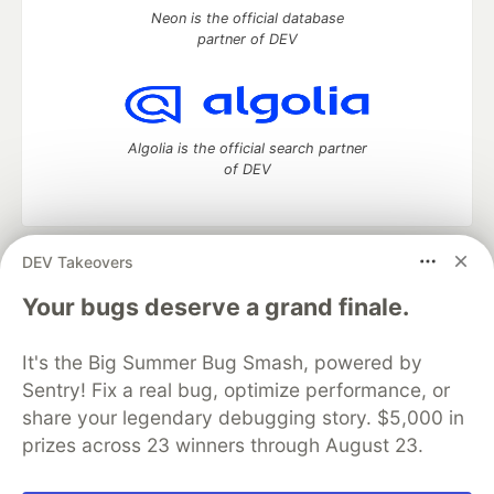
Neon is the official database
partner of DEV
Algolia is the official search partner
of DEV
DEV Takeovers
DEV Community
— A space to discuss and keep up software
development and manage your software career
Your bugs deserve a grand finale.
Home
DEV Challenges
DEV++
Videos
DEV Education Tracks
DEV Help
Advertise on DEV
It's the Big Summer Bug Smash, powered by
Organization Accounts
DEV Showcase
About
Contact
Sentry! Fix a real bug, optimize performance, or
Free Postgres Database
DEV Shop
MLH
Code of Conduct
Privacy Policy
Terms of Use
share your legendary debugging story. $5,000 in
Built on
Forem
— the
open source
software that powers
DEV
prizes across 23 winners through August 23.
and other inclusive communities.
Made with love and
Ruby on Rails
. DEV Community
©
2016 -