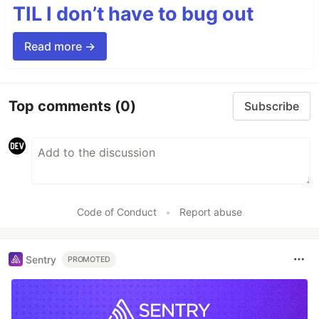
TIL I don’t have to bug out
Read more →
Top comments
(0)
Subscribe
Code of Conduct
•
Report abuse
Sentry
PROMOTED