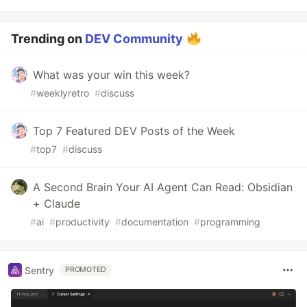
Trending on
DEV Community
What was your win this week?
#
weeklyretro
#
discuss
Top 7 Featured DEV Posts of the Week
#
top7
#
discuss
A Second Brain Your AI Agent Can Read: Obsidian
+ Claude
#
ai
#
productivity
#
documentation
#
programming
Sentry
PROMOTED