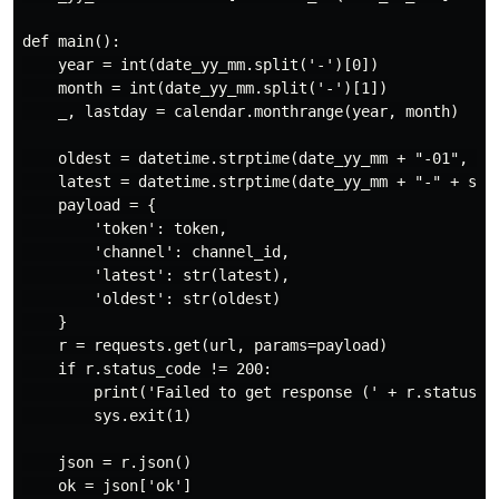
def main():

    year = int(date_yy_mm.split('-')[0])

    month = int(date_yy_mm.split('-')[1])

    _, lastday = calendar.monthrange(year, month)

    oldest = datetime.strptime(date_yy_mm + "-01", '%Y
    latest = datetime.strptime(date_yy_mm + "-" + str(
    payload = {

        'token': token,

        'channel': channel_id,

        'latest': str(latest),

        'oldest': str(oldest)

    }

    r = requests.get(url, params=payload)

    if r.status_code != 200:

        print('Failed to get response (' + r.status_co
        sys.exit(1)

    json = r.json()

    ok = json['ok']
