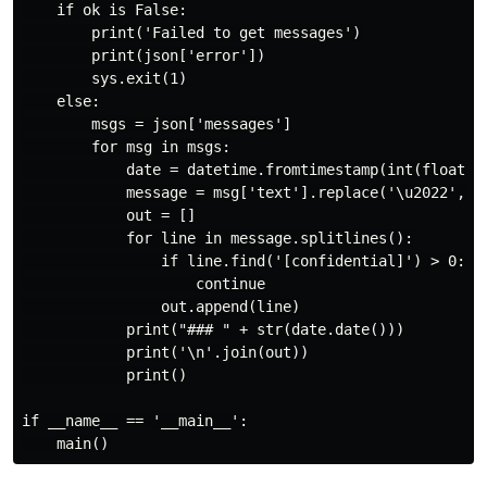
    if ok is False:

        print('Failed to get messages')

        print(json['error'])

        sys.exit(1)

    else:

        msgs = json['messages']

        for msg in msgs:

            date = datetime.fromtimestamp(int(float(ms
            message = msg['text'].replace('\u2022', '+
            out = []

            for line in message.splitlines():

                if line.find('[confidential]') > 0:

                    continue

                out.append(line)

            print("### " + str(date.date()))

            print('\n'.join(out))

            print()

if __name__ == '__main__':
