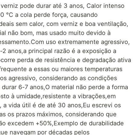
rniz pode durar até 3 anos, Calor intenso
0 °C a cola perde força, causando
eais sem calor, com verniz e boa ventilação,
ial não bom, mas usado muito devido à
cessamento.Com uso extremamente agressivo,
-2 anos,a principal razão é a exposição a
ocorre perda de resistência e degradação ativa
frequente a essas ou maiores temperaturas
nos agressivo, considerando as condições
e durar 6-7 anos,O material não perde a forma
sto à umidade,resistente a vibrações,em
a vida útil é de até 30 anos,Eu escrevi os
mas os prazos máximos, considerando que
não excedem +50%,Exemplo de durabilidade
s que navegam por décadas pelos