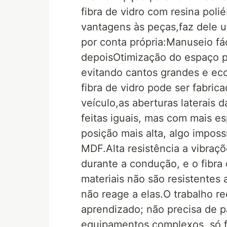
fibra de vidro com resina polié
vantagens às peças,faz dele um
por conta própria:Manuseio fác
depoisOtimização do espaço po
evitando cantos grandes e e
fibra de vidro pode ser fabri
veículo,as aberturas laterais
feitas iguais, mas com mais es
posição mais alta, algo impo
MDF.Alta resistência a vibraç
durante a condução, e o fibra 
materiais não são resistentes 
não reage a elas.O trabalho r
aprendizado; não precisa de pa
equipamentos complexos, só 