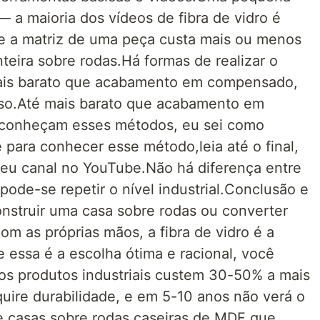
— a maioria dos vídeos de fibra de vidro é
e a matriz de uma peça custa mais ou menos
eira sobre rodas.Há formas de realizar o
mais barato que acabamento em compensado,
so.Até mais barato que acabamento em
conheçam esses métodos, eu sei como
e para conhecer esse método,leia até o final,
eu canal no YouTube.Não há diferença entre
pode-se repetir o nível industrial.Conclusão e
nstruir uma casa sobre rodas ou converter
m as próprias mãos, a fibra de vidro é a
e essa é a escolha ótima e racional, você
s produtos industriais custem 30-50% a mais
quire durabilidade, e em 5-10 anos não verá o
e casas sobre rodas caseiras de MDF que