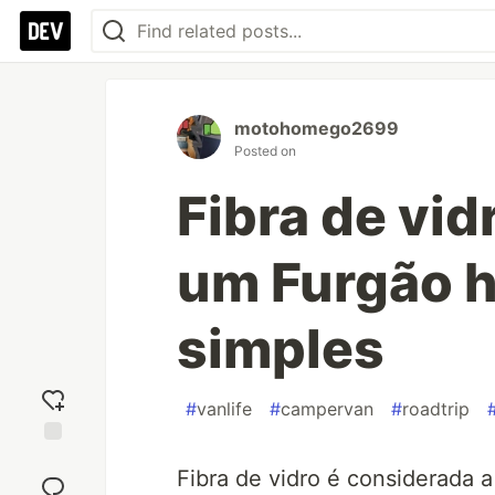
motohomego2699
Posted on
Fibra de vid
um Furgão h
simples
#
vanlife
#
campervan
#
roadtrip
Add
Fibra de vidro é considerada 
reaction