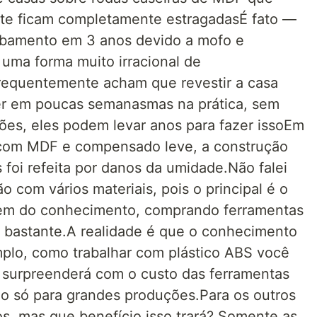
te ficam completamente estragadasÉ fato —
cabamento em 3 anos devido a mofo e
uma forma muito irracional de
requentemente acham que revestir a casa
r em poucas semanasmas na prática, sem
s, eles podem levar anos para fazer issoEm
 com MDF e compensado leve, a construção
 foi refeita por danos da umidade.Não falei
 com vários materiais, pois o principal é o
em do conhecimento, comprando ferramentas
o bastante.A realidade é que o conhecimento
emplo, como trabalhar com plástico ABS você
e surpreenderá com o custo das ferramentas
são só para grandes produções.Para os outros
os, mas que benefício isso trará?.Somente as