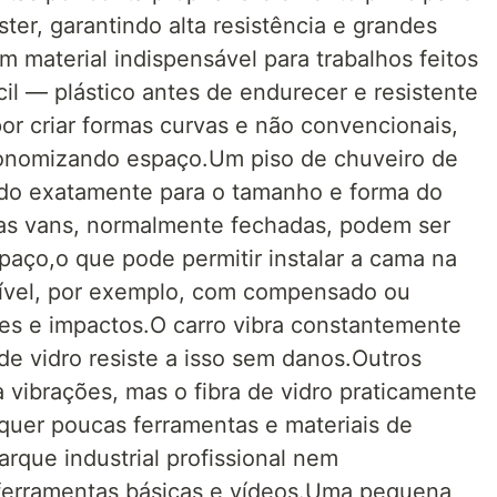
ster, garantindo alta resistência e grandes
 material indispensável para trabalhos feitos
il — plástico antes de endurecer e resistente
r criar formas curvas e não convencionais,
conomizando espaço.Um piso de chuveiro de
cado exatamente para o tamanho e forma do
 das vans, normalmente fechadas, podem ser
paço,o que pode permitir instalar a cama na
ssível, por exemplo, com compensado ou
ões e impactos.O carro vibra constantemente
de vidro resiste a isso sem danos.Outros
a vibrações, mas o fibra de vidro praticamente
equer poucas ferramentas e materiais de
rque industrial profissional nem
ferramentas básicas e vídeos.Uma pequena