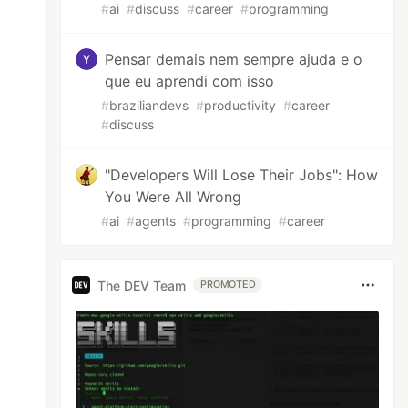
#
ai
#
discuss
#
career
#
programming
Pensar demais nem sempre ajuda e o
que eu aprendi com isso
#
braziliandevs
#
productivity
#
career
#
discuss
"Developers Will Lose Their Jobs": How
You Were All Wrong
#
ai
#
agents
#
programming
#
career
The DEV Team
PROMOTED