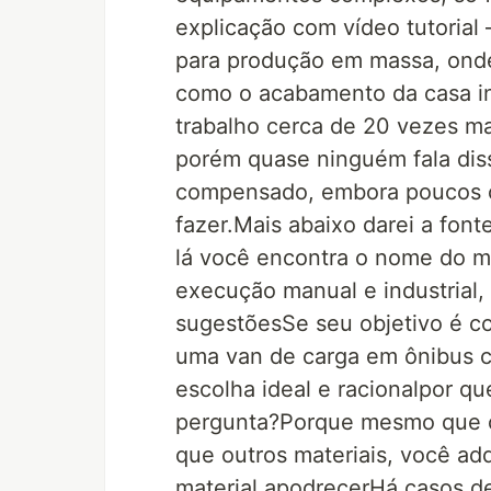
explicação com vídeo tutorial 
para produção em massa, ond
como o acabamento da casa int
trabalho cerca de 20 vezes 
porém quase ninguém fala dis
compensado, embora poucos 
fazer.Mais abaixo darei a font
lá você encontra o nome do m
execução manual e industrial, 
sugestõesSe seu objetivo é co
uma van de carga em ônibus co
escolha ideal e racionalpor qu
pergunta?Porque mesmo que o
que outros materiais, você ad
material apodrecerHá casos d