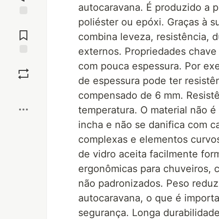
autocaravana. É produzido a pa
poliéster ou epóxi. Graças à s
Jump to
Comments
combina leveza, resistência, du
externos. Propriedades chave d
Save
com pouca espessura. Por exe
de espessura pode ter resistê
Boost
compensado de 6 mm. Resistê
temperatura. O material não é
incha e não se danifica com ca
complexas e elementos curvos
de vidro aceita facilmente for
ergonômicas para chuveiros, 
não padronizados. Peso reduzid
autocaravana, o que é import
segurança. Longa durabilidade