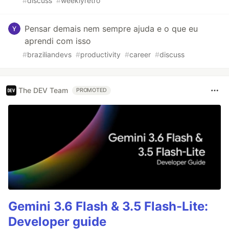
#
discuss
#
weeklyretro
Pensar demais nem sempre ajuda e o que eu
aprendi com isso
#
braziliandevs
#
productivity
#
career
#
discuss
The DEV Team
PROMOTED
Gemini 3.6 Flash & 3.5 Flash-Lite:
Developer guide