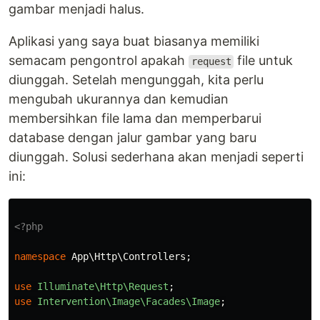
gambar menjadi halus.
Aplikasi yang saya buat biasanya memiliki
semacam pengontrol apakah
file untuk
request
diunggah. Setelah mengunggah, kita perlu
mengubah ukurannya dan kemudian
membersihkan file lama dan memperbarui
database dengan jalur gambar yang baru
diunggah. Solusi sederhana akan menjadi seperti
ini:
<?php
namespace
App\Http\Controllers
;
use
Illuminate\Http\Request
;
use
Intervention\Image\Facades\Image
;