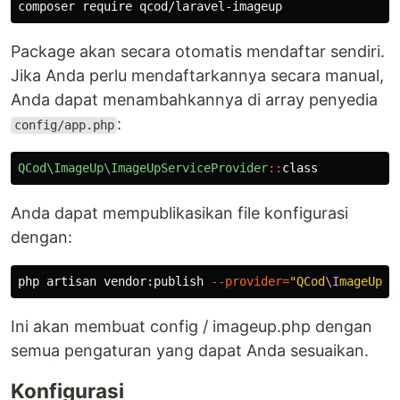
Package akan secara otomatis mendaftar sendiri.
Jika Anda perlu mendaftarkannya secara manual,
Anda dapat menambahkannya di array penyedia
:
config/app.php
QCod\ImageUp\ImageUpServiceProvider
::
class
Anda dapat mempublikasikan file konfigurasi
dengan:
php artisan vendor:publish 
--provider
=
"QCod
\I
mageUp
\I
Ini akan membuat config / imageup.php dengan
semua pengaturan yang dapat Anda sesuaikan.
Konfigurasi