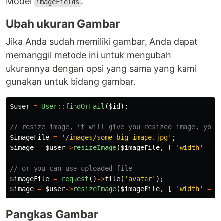
Model
.
imageFields
Ubah ukuran Gambar
Jika Anda sudah memiliki gambar, Anda dapat
memanggil metode ini untuk mengubah
ukurannya dengan opsi yang sama yang kami
gunakan untuk bidang gambar.
$user
=
User
::
findOrFail
(
$id
);
// resize image, it will give you resized image, you 
$imageFile
=
'/images/some-big-image.jpg'
;
$image
=
$user
->
resizeImage
(
$imageFile
,
[
'width'
=>
// or you can use uploaded file
$imageFile
=
request
()
->
file
(
'avatar'
);
$image
=
$user
->
resizeImage
(
$imageFile
,
[
'width'
=>
Pangkas Gambar