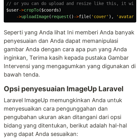
// or you can do upload and resize like this, it will
$user
->
cropTo
(
$coords
)
->
uploadImage
(
request
()
->
file
(
'cover'
),
'avatar'
)
Seperti yang Anda lihat Ini memberi Anda banyak
penyesuaian dan Anda dapat memanipulasi
gambar Anda dengan cara apa pun yang Anda
inginkan, Terima kasih kepada pustaka Gambar
Intervensi yang mengagumkan yang digunakan di
bawah tenda.
Opsi penyesuaian ImageUp Laravel
Laravel ImageUp memungkinkan Anda untuk
menyesuaikan cara pengunggahan dan
pengubahan ukuran akan ditangani dari opsi
bidang yang ditentukan, berikut adalah hal-hal
yang dapat Anda sesuaikan: