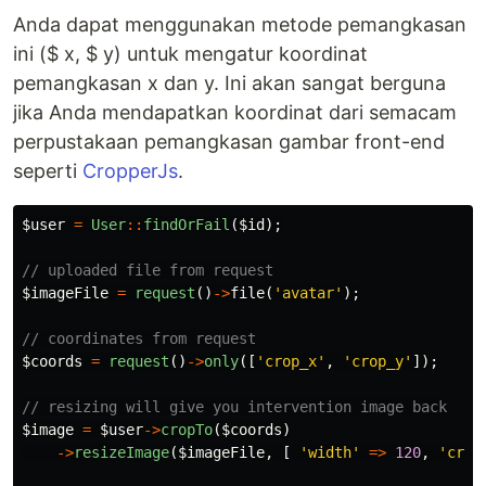
Anda dapat menggunakan metode pemangkasan
ini ($ x, $ y) untuk mengatur koordinat
pemangkasan x dan y. Ini akan sangat berguna
jika Anda mendapatkan koordinat dari semacam
perpustakaan pemangkasan gambar front-end
seperti
CropperJs
.
$user
=
User
::
findOrFail
(
$id
);
// uploaded file from request
$imageFile
=
request
()
->
file
(
'avatar'
);
// coordinates from request
$coords
=
request
()
->
only
([
'crop_x'
,
'crop_y'
]);
// resizing will give you intervention image back
$image
=
$user
->
cropTo
(
$coords
)
->
resizeImage
(
$imageFile
,
[
'width'
=>
120
,
'crop