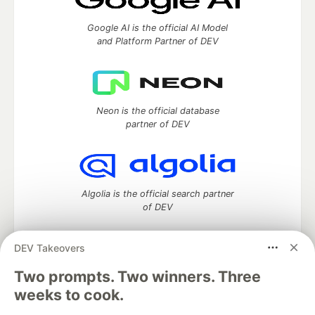
Google AI is the official AI Model
and Platform Partner of DEV
Neon is the official database
partner of DEV
Algolia is the official search partner
of DEV
DEV Takeovers
Two prompts. Two winners. Three
DEV Community
— A space to discuss and keep up software
development and manage your software career
weeks to cook.
Home
DEV Challenges
DEV++
Videos