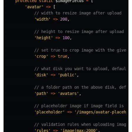
protected
static
$imageFields
=
[
'avatar'
=>
[
// width to resize image after upload
'width'
=>
200
,
// height to resize image after upload
'height'
=>
100
,
// set true to crop image with the given 
'crop'
=>
true
,
// what disk you want to upload, default 
'disk'
=>
'public'
,
// a folder path on the above disk, defau
'path'
=>
'avatars'
,
// placeholder image if image field is em
'placeholder'
=>
'/images/avatar-placehol
// validation rules when uploading image
'rules'
=>
'image|max:2000'
,