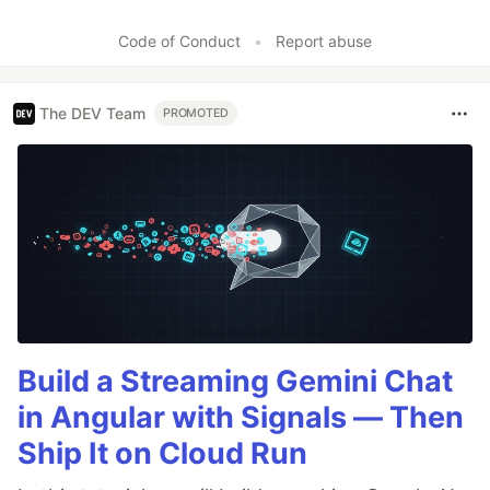
Code of Conduct
•
Report abuse
The DEV Team
PROMOTED
Build a Streaming Gemini Chat
in Angular with Signals — Then
Ship It on Cloud Run