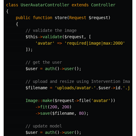
class
UserAvatarController
extends
Controller
{
public
function
store
(
Request
$request
)
{
// validate the image
$this
->
validate
(
$request
,
[
'avatar'
=>
'required|image|max:2000'
]);
// get the user
$user
=
auth
()
->
user
();
// upload and resize using Intervention Image
$filename
=
'uploads/avatar-'
.
$user
->
id
.
'.jpg
Image
::
make
(
$request
->
file
(
'avatar'
))
->
fit
(
200
,
200
)
->
save
(
$filename
,
80
);
// update model
$user
=
auth
()
->
user
();