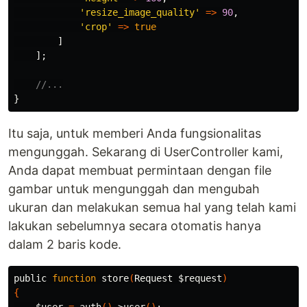
'resize_image_quality'
=>
90
,
'crop'
=>
true
]
];
//...
}
Itu saja, untuk memberi Anda fungsionalitas
mengunggah. Sekarang di UserController kami,
Anda dapat membuat permintaan dengan file
gambar untuk mengunggah dan mengubah
ukuran dan melakukan semua hal yang telah kami
lakukan sebelumnya secara otomatis hanya
dalam 2 baris kode.
public 
function 
store
(
Request 
$request
)
{