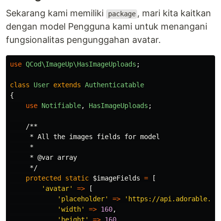
Sekarang kami memiliki
, mari kita kaitkan
package
dengan model Pengguna kami untuk menangani
fungsionalitas pengunggahan avatar.
use
QCod\ImageUp\HasImageUploads
;
class
User
extends
Authenticatable
{
use
Notifiable
,
HasImageUploads
;
/**

     * All the images fields for model

     *

     * @var array

     */
protected
static
$imageFields
=
[
'avatar'
=>
[
'placeholder'
=>
'https://api.adorable.io
'width'
=>
160
,
'height'
=>
160
,