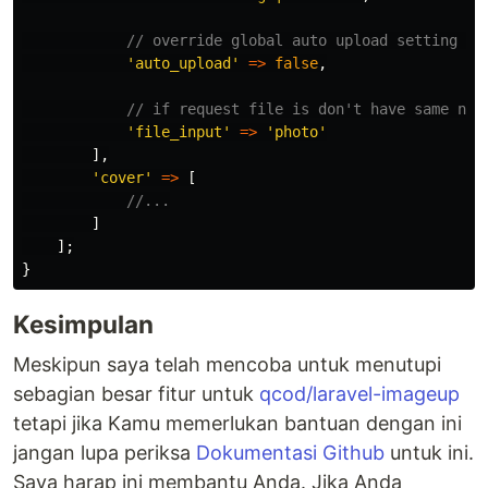
// override global auto upload setting co
'auto_upload'
=>
false
,
// if request file is don't have same nam
'file_input'
=>
'photo'
],
'cover'
=>
[
//...
]
];
}
Kesimpulan
Meskipun saya telah mencoba untuk menutupi
sebagian besar fitur untuk
qcod/laravel-imageup
tetapi jika Kamu memerlukan bantuan dengan ini
jangan lupa periksa
Dokumentasi Github
untuk ini.
Saya harap ini membantu Anda. Jika Anda