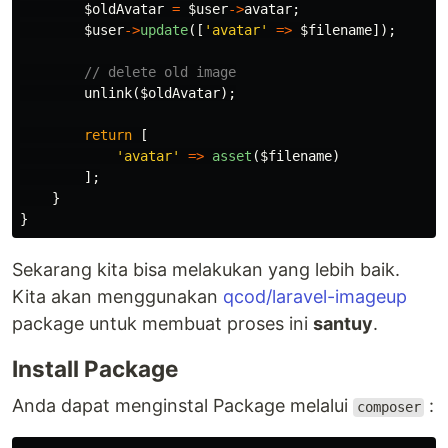
$oldAvatar
=
$user
->
avatar
;
$user
->
update
([
'avatar'
=>
$filename
]);
// delete old image
unlink
(
$oldAvatar
);
return
[
'avatar'
=>
asset
(
$filename
)
];
}
}
Sekarang kita bisa melakukan yang lebih baik.
Kita akan menggunakan
qcod/laravel-imageup
package untuk membuat proses ini
santuy
.
Install Package
Anda dapat menginstal Package melalui
:
composer