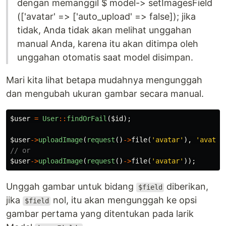
dengan memanggil $ model-> setImagesField
(['avatar' => ['auto_upload' => false]); jika
tidak, Anda tidak akan melihat unggahan
manual Anda, karena itu akan ditimpa oleh
unggahan otomatis saat model disimpan.
Mari kita lihat betapa mudahnya mengunggah
dan mengubah ukuran gambar secara manual.
$user
=
User
::
findOrFail
(
$id
);
$user
->
uploadImage
(
request
()
->
file
(
'avatar'
),
'avatar
// or
$user
->
uploadImage
(
request
()
->
file
(
'avatar'
));
Unggah gambar untuk bidang
diberikan,
$field
jika
nol, itu akan mengunggah ke opsi
$field
gambar pertama yang ditentukan pada larik