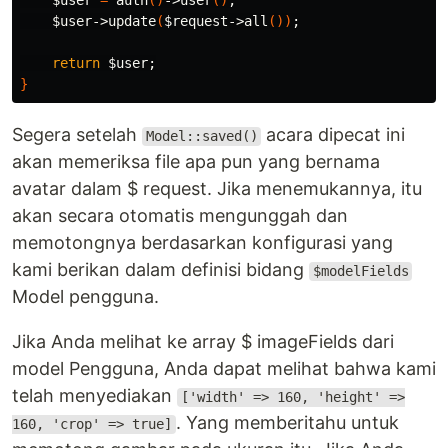
$user
=
 auth
()
->user
()
;
$user
->update
(
$request
->all
())
;
return
$user
;
}
Segera setelah
acara dipecat ini
Model::saved()
akan memeriksa file apa pun yang bernama
avatar dalam $ request. Jika menemukannya, itu
akan secara otomatis mengunggah dan
memotongnya berdasarkan konfigurasi yang
kami berikan dalam definisi bidang
$modelFields
Model pengguna.
Jika Anda melihat ke array $ imageFields dari
model Pengguna, Anda dapat melihat bahwa kami
telah menyediakan
['width' => 160, 'height' =>
. Yang memberitahu untuk
160, 'crop' => true]