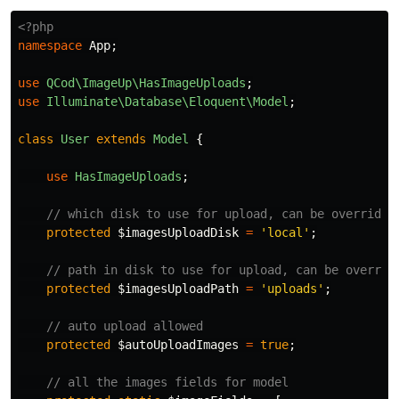
<?php
namespace
App
;
use
QCod\ImageUp\HasImageUploads
;
use
Illuminate\Database\Eloquent\Model
;
class
User
extends
Model
{
use
HasImageUploads
;
// which disk to use for upload, can be override 
protected
$imagesUploadDisk
=
'local'
;
// path in disk to use for upload, can be overrid
protected
$imagesUploadPath
=
'uploads'
;
// auto upload allowed
protected
$autoUploadImages
=
true
;
// all the images fields for model