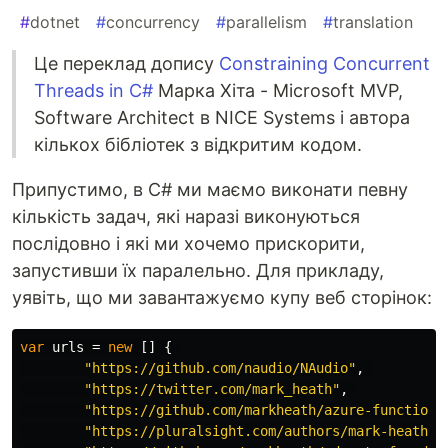
#
dotnet
#
concurrency
#
parallelism
#
translation
Це переклад допису
Constraining Concurrent
Threads in C#
Марка Хіта - Microsoft MVP,
Software Architect в NICE Systems і автора
кількох бібліотек з відкритим кодом.
Припустимо, в C# ми маємо виконати певну
кількість задач, які наразі виконуються
послідовно і які ми хочемо прискорити,
запустивши їх паралельно. Для прикладу,
уявіть, що ми завантажуємо купу веб сторінок:
var
urls
=
new
[]
{
"https://github.com/naudio/NAudio"
,
"https://twitter.com/mark_heath"
,
"https://github.com/markheath/azure-functions
"https://pluralsight.com/authors/mark-heath"
,