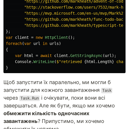
"https://github.com/markheath/advent-of-code-
"http://stackoverflow.com/users/7532/mark-hea
"https://mvp.microsoft.com/en-us/mvp/Mark%20%
"https://github.com/markheath/func-todo-backe
"https://github.com/markheath/typescript-tetr
};
var
client
=
new
HttpClient
();
foreach
(
var
url
in
urls
)
{
var
html
=
await
client
.
GetStringAsync
(
url
);
Console
.
WriteLine
(
$"retrieved 
{
html
.
Length
}
 chara
}
Щоб запустити їх паралельно, ми могли б
запустити для кожного завантаження
Task
через
і очікувати, поки вони всі
Task.Run
завершаться. Але як бути, якщо ми хочемо
обмежити кількість одночасних
завантажень
? Припустимо, ми хочемо
обмежити їх чотирма.