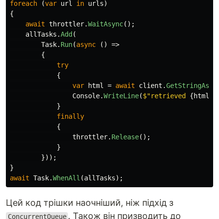
foreach
(
var
url
in
urls
)
{
await
throttler
.
WaitAsync
();
allTasks
.
Add
(
Task
.
Run
(
async
()
=>
{
try
{
var
html
=
await
client
.
GetStringAsyn
Console
.
WriteLine
(
$"retrieved 
{
html
.
L
}
finally
{
throttler
.
Release
();
}
}));
}
await
Task
.
WhenAll
(
allTasks
);
Цей код трішки наочніший, ніж підхід з
. Також він призводить до
ConcurrentQueue