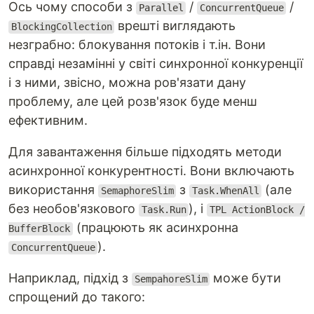
Ось чому способи з
/
/
Parallel
ConcurrentQueue
врешті виглядають
BlockingCollection
незграбно: блокування потоків і т.ін. Вони
справді незамінні у світі синхронної конкуренції
і з ними, звісно, можна ров'язати дану
проблему, але цей розв'язок буде менш
ефективним.
Для завантаження більше підходять методи
асинхронної конкурентності. Вони включають
використання
з
(але
SemaphoreSlim
Task.WhenAll
без необов'язкового
), і
Task.Run
TPL ActionBlock /
(працюють як асинхронна
BufferBlock
).
ConcurrentQueue
Наприклад, підхід з
може бути
SempahoreSlim
спрощений до такого: