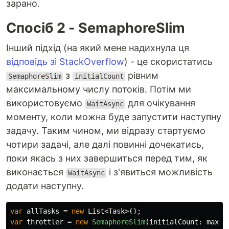
зарано.
Спосіб 2 - SemaphoreSlim
Інший підхід (на який мене надихнула ця
відповідь зі StackOverflow
) - це скористатись
з
рівним
SemaphoreSlim
initialCount
максимальному числу потоків. Потім ми
використовуємо
для очікування
WaitAsync
моменту, коли можна буде запустити наступну
задачу. Таким чином, ми відразу стартуємо
чотири задачі, але далі повинні дочекатись,
поки якась з них завершиться перед тим, як
виконається
і з'явиться можливість
WaitAsync
додати наступну.
var
allTasks
=
new
List
<
Task
>();
var
throttler
=
new
SemaphoreSlim
(
initialCount
:
maxTh