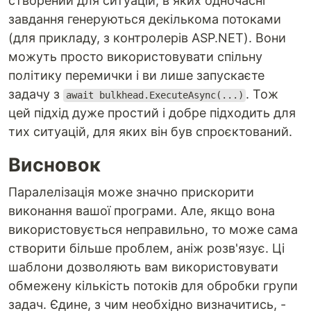
створений для ситуацій, в яких одночасні
завдання генеруються декількома потоками
(для прикладу, з контролерів ASP.NET). Вони
можуть просто використовувати спільну
політику перемички і ви лише запускаєте
задачу з
. Тож
await bulkhead.ExecuteAsync(...)
цей підхід дуже простий і добре підходить для
тих ситуацій, для яких він був спроєктований.
Висновок
Паралелізація може значно прискорити
виконання вашої програми. Але, якщо вона
використовується неправильно, то може сама
створити більше проблем, аніж розв'язує. Ці
шаблони дозволяють вам використовувати
обмежену кількість потоків для обробки групи
задач. Єдине, з чим необхідно визначитись, -