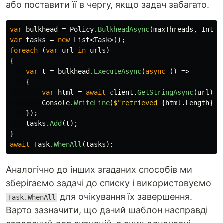
або поставити її в чергу, якщо задач забагато.
var
bulkhead
=
Policy
.
BulkheadAsync
(
maxThreads
,
Int32
var
tasks
=
new
List
<
Task
>();
foreach
(
var
url
in
urls
)
{
var
t
=
bulkhead
.
ExecuteAsync
(
async
()
=>
{
var
html
=
await
client
.
GetStringAsync
(
url
);
Console
.
WriteLine
(
$"retrieved 
{
html
.
Length
}
 c
});
tasks
.
Add
(
t
);
}
await
Task
.
WhenAll
(
tasks
);
Аналогічно до інших згаданих способів ми
зберігаємо задачі до списку і використовуємо
для очікування їх завершення.
Task.WhenAll
Варто зазначити, що даний шаблон насправді