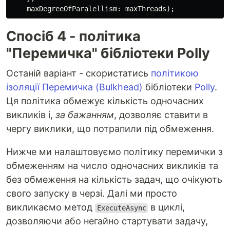
maxDegreeOfParalellism
:
maxThreads
);
Спосіб 4 - політика
"Перемичка" бібліотеки Polly
Останій варіант - скористатись
політикою
ізоляції Перемичка (Bulkhead)
бібліотеки
Polly
.
Ця політика обмежує кількість одночасних
викликів і,
за бажанням
, дозволяє ставити в
чергу виклики, що потрапили під обмеження.
Нижче ми налаштовуємо політику перемички з
обмеженням на число одночасних викликів та
без обмеження на кількість задач, що очікують
свого запуску в черзі. Далі ми просто
викликаємо метод
в циклі,
ExecuteAsync
дозволяючи або негайно стартувати задачу,