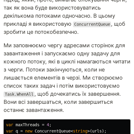
так як вона буде використовуватись
декількома потоками одночасно. В цьому
прикладі я використовую
, щоб
ConcurrentQueue
зробити це потокобезпечно.
Ми заповнюємо чергу адресами сторінок для
завантаження і запускаємо одну задачу для
кожного потоку, які в циклі намагаються читати
з черги. Потоки закінчуються, коли не
лишається елементів в черзі. Ми створюємо
список таких задач і потім використовуємо
, щоб дочекатись їх завершення.
Task.WhenAll
Вони всі завершаться, коли завершиться
останнє завантаження.
var
maxThreads
=
4
;
var
q
=
new
ConcurrentQueue
<
string
>(
urls
);