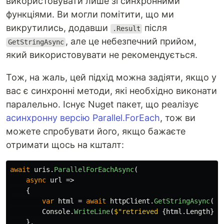
використовувати лише зі синхронними
функціями. Ви могли помітити, що ми
викрутились, додавши
після
.Result
, але це небезпечний прийом,
GetStringAsync
який використовувати не рекомендується.
Тож, на жаль, цей підхід можна задіяти, якщо у
вас є синхронні методи, які необхідно виконати
паралельно. Існує Nuget пакет, що реалізує
асинхронну версію Parallel.ForEach
, тож ви
можете спробувати його, якщо бажаєте
отримати щось на кшталт:
await
uris
.
ParallelForEachAsync
(
async
url
=>
{
var
html
=
await
httpClient
.
GetStringAsync
(
ur
Console
.
WriteLine
(
$"retrieved 
{
html
.
Length
}
 c
},