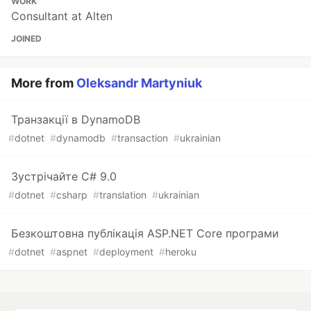
WORK
Consultant at Alten
JOINED
More from
Oleksandr Martyniuk
Транзакції в DynamoDB
#
dotnet
#
dynamodb
#
transaction
#
ukrainian
Зустрічайте C# 9.0
#
dotnet
#
csharp
#
translation
#
ukrainian
Безкоштовна публікація ASP.NET Core програми
#
dotnet
#
aspnet
#
deployment
#
heroku