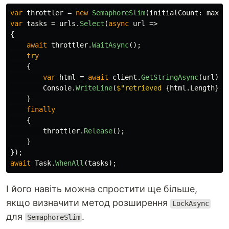
var
throttler
=
new
SemaphoreSlim
(
initialCount
:
maxTh
var
tasks
=
urls
.
Select
(
async
url
=>
{
await
throttler
.
WaitAsync
();
try
{
var
html
=
await
client
.
GetStringAsync
(
url
);
Console
.
WriteLine
(
$"retrieved 
{
html
.
Length
}
 c
}
finally
{
throttler
.
Release
();
}
});
await
Task
.
WhenAll
(
tasks
);
І його навіть можна спростити ще більше,
якщо визначити метод розширення
LockAsync
для
.
SemaphoreSlim