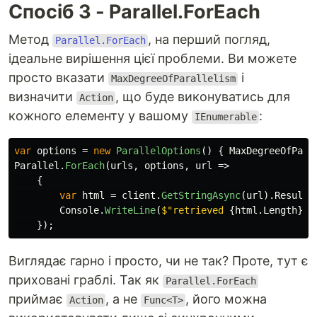
Спосіб 3 - Parallel.ForEach
Метод
, на перший погляд,
Parallel.ForEach
ідеальне вирішення цієї проблеми. Ви можете
просто вказати
і
MaxDegreeOfParallelism
визначити
, що буде виконуватись для
Action
кожного елементу у вашому
:
IEnumerable
var
options
=
new
ParallelOptions
()
{
MaxDegreeOfPara
Parallel
.
ForEach
(
urls
,
options
,
url
=>
{
var
html
=
client
.
GetStringAsync
(
url
).
Result
;
Console
.
WriteLine
(
$"retrieved 
{
html
.
Length
}
 c
});
Виглядає гарно і просто, чи не так? Проте, тут є
приховані граблі. Так як
Parallel.ForEach
приймає
, а не
, його можна
Action
Func<T>