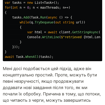
var
tasks
=
new
List
<
Task
>();
for
(
int
n
=
0
;
n
<
maxThreads
;
n
++)
{
tasks
.
Add
(
Task
.
Run
(
async
()
=>
{
while
(
q
.
TryDequeue
(
out
string
url
))
{
var
html
=
await
client
.
GetStringAsync
(
ur
Console
.
WriteLine
(
$"retrieved 
{
html
.
Lengt
}
}));
}
await
Task
.
WhenAll
(
tasks
);
Мені досі подобається цей підхід, адже він
концептуально простий. Проте, можуть бути
певні незручності, якщо продовжувати
додавати нові завдання після того, як ми
почали їх обробку. Причина в тому, що потоки,
що читають з черги, можуть завершитись