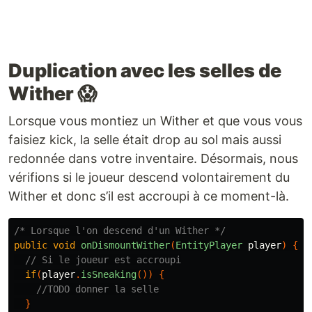
Duplication avec les selles de
Wither 😱
Lorsque vous montiez un Wither et que vous vous
faisiez kick, la selle était drop au sol mais aussi
redonnée dans votre inventaire. Désormais, nous
vérifions si le joueur descend volontairement du
Wither et donc s’il est accroupi à ce moment-là.
/* Lorsque l'on descend d'un Wither */
public
void
onDismountWither
(
EntityPlayer
player
)
{
// Si le joueur est accroupi
if
(
player
.
isSneaking
())
{
//TODO donner la selle
}