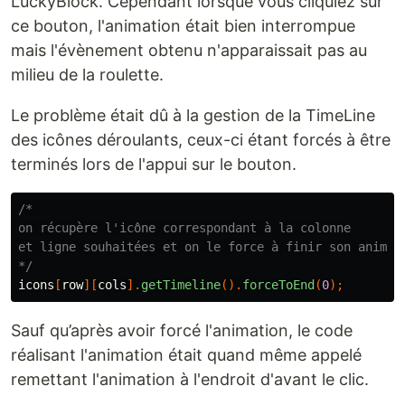
LuckyBlock. Cependant lorsque vous cliquiez sur
ce bouton, l'animation était bien interrompue
mais l'évènement obtenu n'apparaissait pas au
milieu de la roulette.
Le problème était dû à la gestion de la TimeLine
des icônes déroulants, ceux-ci étant forcés à être
terminés lors de l'appui sur le bouton.
/* 

on récupère l'icône correspondant à la colonne

et ligne souhaitées et on le force à finir son animati
*/
icons
[
row
][
cols
].
getTimeline
().
forceToEnd
(
0
);
Sauf qu’après avoir forcé l'animation, le code
réalisant l'animation était quand même appelé
remettant l'animation à l'endroit d'avant le clic.