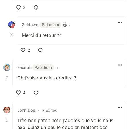
3
Like
Zeldown
Paladium
•
Merci du retour ^^
2
Like
Faustin
Paladium
•
Oh j'suis dans les crédits :3
4
Like
John Doe
•
• Edited
Très bon patch note j'adores que vous nous
expliquiez un peu le code en mettant des