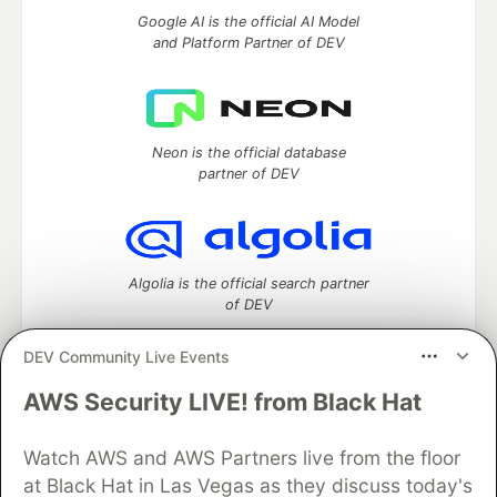
Google AI is the official AI Model
and Platform Partner of DEV
Neon is the official database
partner of DEV
Algolia is the official search partner
of DEV
DEV Community Live Events
AWS Security LIVE! from Black Hat
DEV Community
— A space to discuss and keep up software
development and manage your software career
Home
DEV Challenges
DEV++
Videos
Watch AWS and AWS Partners live from the floor
DEV Education Tracks
DEV Help
Advertise on DEV
at Black Hat in Las Vegas as they discuss today's