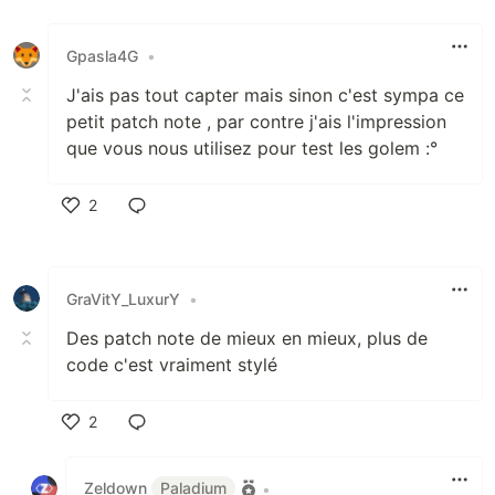
Like
Gpasla4G
•
J'ais pas tout capter mais sinon c'est sympa ce
petit patch note , par contre j'ais l'impression
que vous nous utilisez pour test les golem :°
2
Like
GraVitY_LuxurY
•
Des patch note de mieux en mieux, plus de
code c'est vraiment stylé
2
Like
Zeldown
Paladium
•