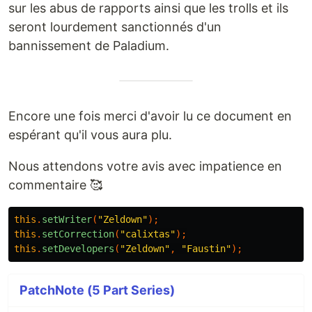
sur les abus de rapports ainsi que les trolls et ils
seront lourdement sanctionnés d'un
bannissement de Paladium.
Encore une fois merci d'avoir lu ce document en
espérant qu'il vous aura plu.
Nous attendons votre avis avec impatience en
commentaire 🥰
this
.
setWriter
(
"Zeldown"
);
this
.
setCorrection
(
"calixtas"
);
this
.
setDevelopers
(
"Zeldown"
,
"Faustin"
);
PatchNote (5 Part Series)