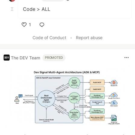
Code > ALL
1
Like
Code of Conduct
•
Report abuse
The DEV Team
PROMOTED