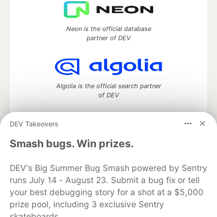
Neon is the official database
partner of DEV
Algolia is the official search partner
of DEV
DEV Takeovers
DEV Community
— A space to discuss and keep up software
Smash bugs. Win prizes.
development and manage your software career
Home
DEV Challenges
DEV++
Videos
DEV's Big Summer Bug Smash powered by Sentry
DEV Education Tracks
DEV Help
Advertise on DEV
runs July 14 - August 23. Submit a bug fix or tell
Organization Accounts
DEV Showcase
About
Contact
your best debugging story for a shot at a $5,000
Free Postgres Database
DEV Shop
MLH
Code of Conduct
Privacy Policy
Terms of Use
prize pool, including 3 exclusive Sentry
Built on
Forem
— the
open source
software that powers
DEV
skateboards.