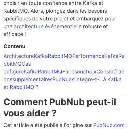
choisir en toute confiance entre Kafka et
RabbitMQ. Alors, plongez dans les besoins
spécifiques de votre projet et embarquez pour
une
architecture événementielle
robuste et
efficace !
Contenu
ArchitectureKafkaRabbitMQPerformanceKafkaRa
bbitMQCas
de
figureKafkaRabbitMQFaire
son
choixConsidérati
ons
supplémentairesPubNub
s'
intègre-t-il à Kafka
et RabbitMQ ?
Comment PubNub peut-il
vous aider ?
Cet article a été publié à l'origine sur
PubNub.com