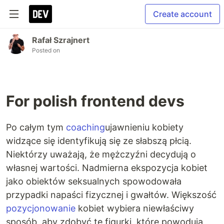
Create account
Rafał Szrajnert
Posted on
For polish frontend devs
Po całym tym
coaching
ujawnieniu kobiety
widzące się identyfikują się ze słabszą płcią.
Niektórzy uważają, że mężczyźni decydują o
własnej wartości. Nadmierna ekspozycja kobiet
jako obiektów seksualnych spowodowała
przypadki napaści fizycznej i gwałtów. Większość
pozycjonowanie
kobiet wybiera niewłaściwy
sposób, aby zdobyć te figurki, które powodują