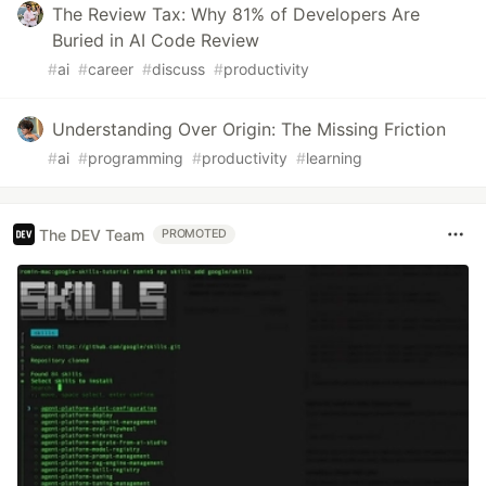
The Review Tax: Why 81% of Developers Are
Buried in AI Code Review
#
ai
#
career
#
discuss
#
productivity
Understanding Over Origin: The Missing Friction
#
ai
#
programming
#
productivity
#
learning
The DEV Team
PROMOTED