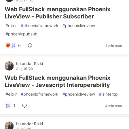
Aug 24 '20
Web FullStack menggunakan Phoenix
LiveView - Publisher Subscriber
#
elixir
#
phoenixframework
#
phoenixliveview
#
phoenixpubsub
6
4 min read
Iskandar Rizki
Aug 16 '20
Web FullStack menggunakan Phoenix
LiveView - Javascript Interoperability
#
elixir
#
phoenixframework
#
phoenixliveview
#
jsinterop
1
4 min read
Iskandar Rizki
Aug 9 '20