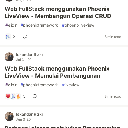
Web FullStack menggunakan Phoenix
LiveView - Membangun Operasi CRUD
#
elixir
#
phoenixframework
#
phoenixliveview
3
6 min read
Iskandar Rizki
Jul 31 '20
Web FullStack menggunakan Phoenix
LiveView - Memulai Pembangunan
#
elixir
#
phoenixframework
#
liveview
5
5 min read
Iskandar Rizki
Jun 6 '20