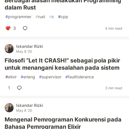
Berbagai alasan melakukan Programming
dalam Rust
#
programmer
#
rust
#
c
#
cpp
3
4 min read
Iskandar Rizki
May 8 '20
Filosofi “Let It CRASH!” sebagai pola pikir
untuk menangani kesalahan pada sistem
#
elixir
#
erlang
#
supervisor
#
faulttolerance
1
3 min read
Iskandar Rizki
May 8 '20
Mengenal Pemrograman Konkurensi pada
Bahasa Pemrograman Elixir