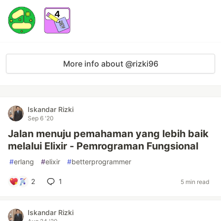
More info about @rizki96
Iskandar Rizki
Sep 6 '20
Jalan menuju pemahaman yang lebih baik
melalui Elixir - Pemrograman Fungsional
#
erlang
#
elixir
#
betterprogrammer
2
1
5 min read
Iskandar Rizki