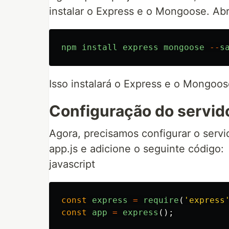
instalar o Express e o Mongoose. Abr
npm
install
express
mongoose
--
s
Isso instalará o Express e o Mongoos
Configuração do servid
Agora, precisamos configurar o servi
app.js e adicione o seguinte código:
javascript
const
express
=
require
(
'
express
const
app
=
express
();