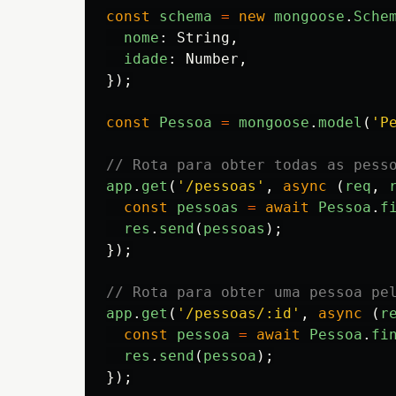
const
schema
=
new
mongoose
.
Sche
nome
:
String
,
idade
:
Number
,
});
const
Pessoa
=
mongoose
.
model
(
'
P
// Rota para obter todas as pess
app
.
get
(
'
/pessoas
'
,
async 
(
req
,
const
pessoas
=
await
Pessoa
.
f
res
.
send
(
pessoas
);
});
// Rota para obter uma pessoa pe
app
.
get
(
'
/pessoas/:id
'
,
async 
(
r
const
pessoa
=
await
Pessoa
.
fi
res
.
send
(
pessoa
);
});