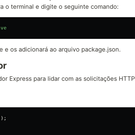
a o terminal e digite o seguinte comando:
ave
e e os adicionará ao arquivo package.json.
or
dor Express para lidar com as solicitações HTTP
'
);