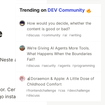
Trending on
DEV Community
How would you decide, whether the
e
content is good or bad?
#
discuss
#
community
#
ai
#
writing
We’re Giving AI Agents More Tools.
What Happens When the Boundaries
 Neste artigo, vamos
Fail?
#
discuss
#
security
#
agents
#
programming
🍎Doraemon & Apple: A Little Dose of
Childhood Comfort
r. Certifique-se de
#
frontendchallenge
#
css
#
devchallenge
#
discuss
o instalado, como o