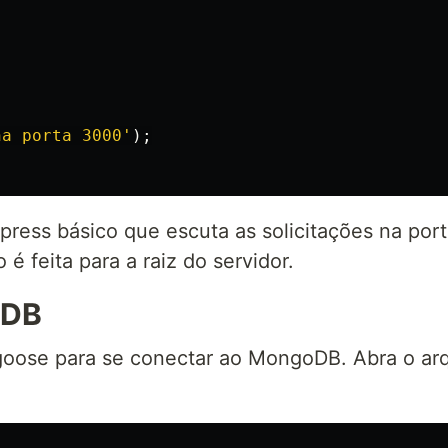
na porta 3000
'
);
press básico que escuta as solicitações na por
é feita para a raiz do servidor.
oDB
oose para se conectar ao MongoDB. Abra o arq