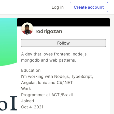
Log in
Create account
rodrigozan
Follow
A dev that loves frontend, node.js,
mongodb and web patterns.
Education
I'm working with Node.js, TypeScript,
Angular, Ionic and C#/.NET
Work
Programmer at ACTi/Brazil
Joined
Oct 4, 2021