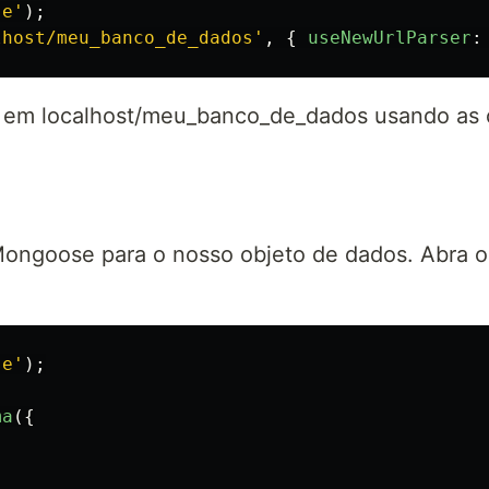
se
'
);
lhost/meu_banco_de_dados
'
,
{
useNewUrlParser
:
 em localhost/meu_banco_de_dados usando as 
ongoose para o nosso objeto de dados. Abra o 
se
'
);
ma
({