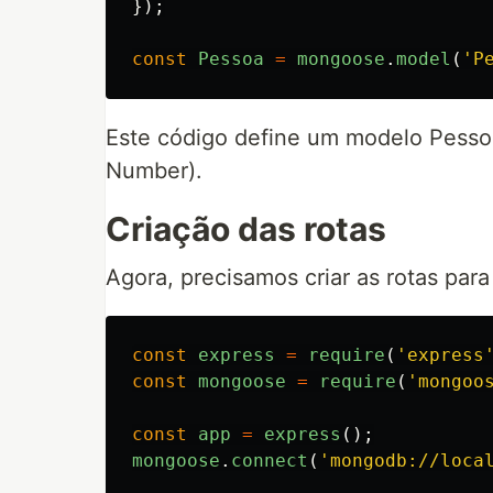
});
const
Pessoa
=
mongoose
.
model
(
'
P
Este código define um modelo Pessoa
Number).
Criação das rotas
Agora, precisamos criar as rotas para
const
express
=
require
(
'
express
const
mongoose
=
require
(
'
mongoo
const
app
=
express
();
mongoose
.
connect
(
'
mongodb://loca