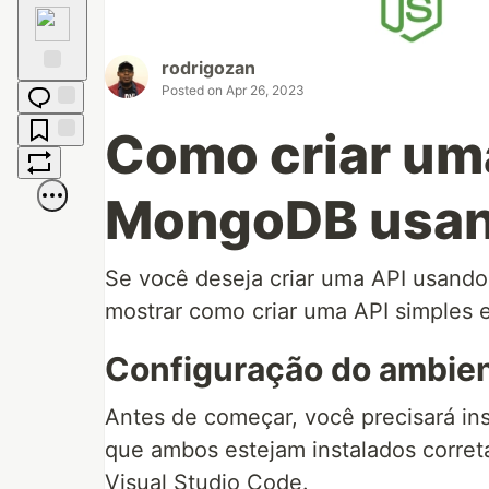
Raised
Hands
rodrigozan
Posted on
Apr 26, 2023
Fire
Jump to
Como criar um
Comments
Save
Boost
MongoDB usan
Se você deseja criar uma API usando
mostrar como criar uma API simples e
Configuração do ambie
Antes de começar, você precisará in
que ambos estejam instalados corret
Visual Studio Code.