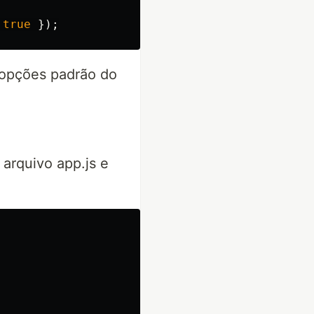
true
});
opções padrão do
arquivo app.js e