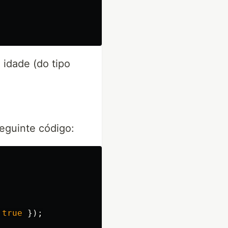
idade (do tipo
seguinte código:
true
});