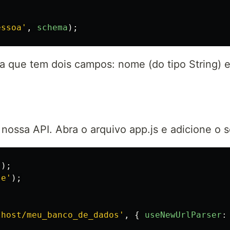
essoa
'
,
schema
);
 que tem dois campos: nome (do tipo String) e 
 nossa API. Abra o arquivo app.js e adicione o 
'
);
se
'
);
lhost/meu_banco_de_dados
'
,
{
useNewUrlParser
: