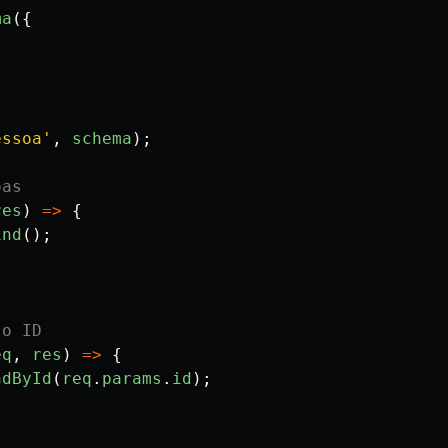
ma
({
essoa
'
,
schema
);
oas
res
)
=>
{
ind
();
lo ID
eq
,
res
)
=>
{
ndById
(
req
.
params
.
id
);