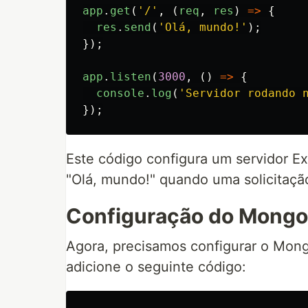
app
.
get
(
'
/
'
,
(
req
,
res
)
=>
{
res
.
send
(
'
Olá, mundo!
'
);
});
app
.
listen
(
3000
,
()
=>
{
console
.
log
(
'
Servidor rodando 
});
Este código configura um servidor Ex
"Olá, mundo!" quando uma solicitação 
Configuração do Mong
Agora, precisamos configurar o Mong
adicione o seguinte código: