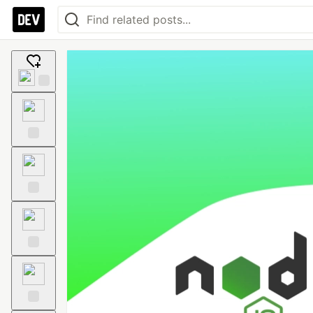
Add
reaction
Like
Unicorn
Exploding
Head