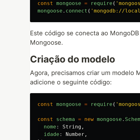
const
mongoose
=
require
(
'
mongoo
mongoose
.
connect
(
'
mongodb://loca
Este código se conecta ao MongoDB
Mongoose.
Criação do modelo
Agora, precisamos criar um modelo M
adicione o seguinte código:
const
mongoose
=
require
(
'
mongoo
const
schema
=
new
mongoose
.
Sche
nome
:
String
,
idade
:
Number
,