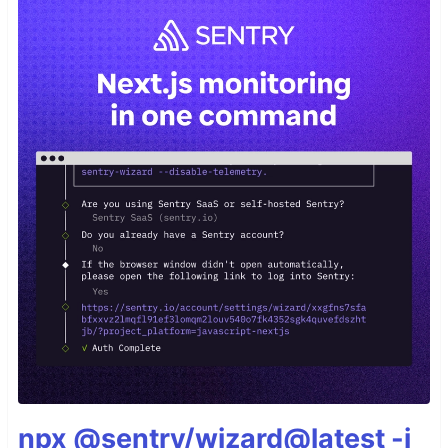
npx @sentry/wizard@latest -i