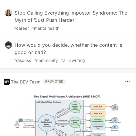
Stop Calling Everything Impostor Syndrome: The
Myth of "Just Push Harder"
#
career
#
mentalhealth
How would you decide, whether the content is
good or bad?
#
discuss
#
community
#
ai
#
writing
The DEV Team
PROMOTED