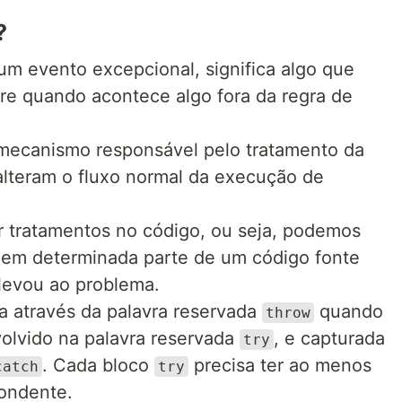
?
m evento excepcional, significa algo que
e quando acontece algo fora da regra de
mecanismo responsável pelo tratamento da
alteram o fluxo normal da execução de
r tratamentos no código, ou seja, podemos
 em determinada parte de um código fonte
 levou ao problema.
 através da palavra reservada
quando
throw
volvido na palavra reservada
, e capturada
try
. Cada bloco
precisa ter ao menos
catch
try
ondente.