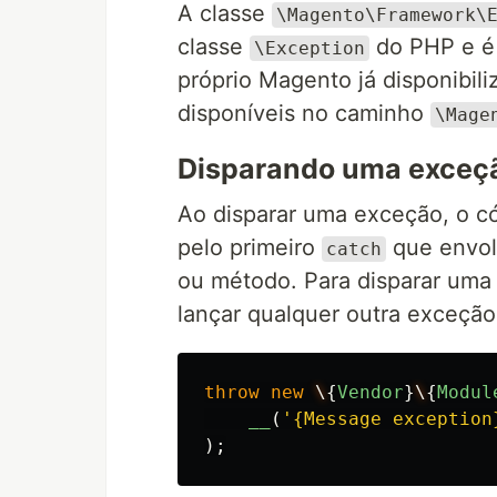
A classe
\Magento\Framework\
classe
do PHP e é 
\Exception
próprio Magento já disponibili
disponíveis no caminho
\Mage
Disparando uma exceç
Ao disparar uma exceção, o có
pelo primeiro
que envol
catch
ou método. Para disparar uma
lançar qualquer outra exceção
throw
new
\
{
Vendor
}
\
{
Modul
__
(
'{Message exception
);