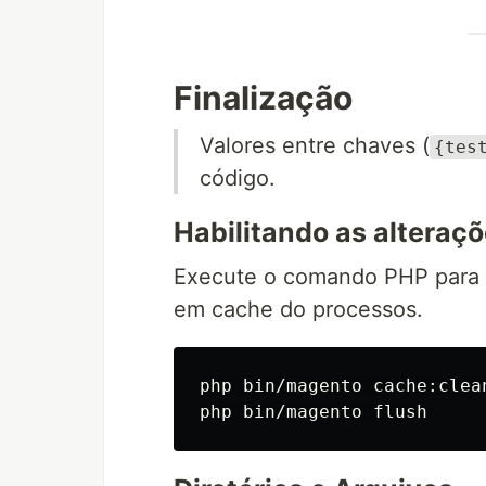
Finalização
Valores entre chaves (
{tes
código.
Habilitando as alteraç
Execute o comando PHP para 
em cache do processos.
php bin/magento cache:clean