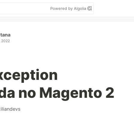
Powered by Algolia
ntana
, 2022
xception
da no Magento 2
iliandevs