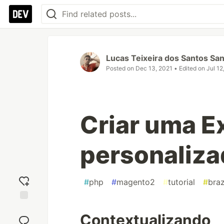
Lucas Teixeira dos Santos Sa
Posted on
Dec 13, 2021
• Edited on
Jul 12
Criar uma E
personaliza
#
php
#
magento2
#
tutorial
#
braz
Add
Contextualizando
reaction