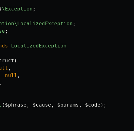
}
\Exception
;
ption\LocalizedException
;
se
;
nds
LocalizedException
truct
(
ull
,
=
null
,
,
t
(
$phrase
,
$cause
,
$params
,
$code
);