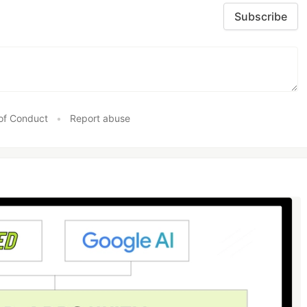
Subscribe
of Conduct
•
Report abuse