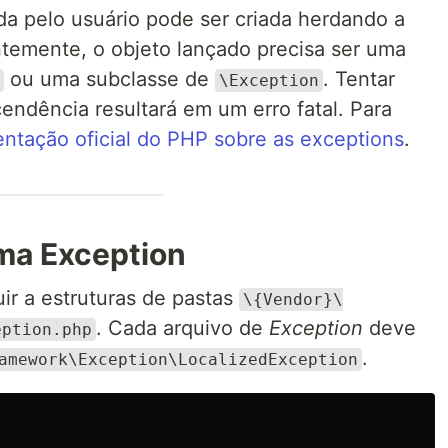
a pelo usuário pode ser criada herdando a
temente, o objeto lançado precisa ser uma
ou uma subclasse de
. Tentar
\Exception
endência resultará em um erro fatal. Para
tação oficial do PHP sobre as exceptions
.
uma Exception
ir a estruturas de pastas
\{Vendor}\
. Cada arquivo de
Exception
deve
eption.php
.
amework\Exception\LocalizedException