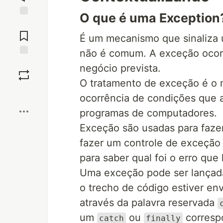
O que é uma Exception
Jump to
Comments
É um mecanismo que sinaliza u
não é comum. A exceção ocorr
Save
negócio prevista.
O tratamento de exceção é o 
Boost
ocorrência de condições que 
programas de computadores.
Exceção são usadas para faze
fazer um controle de exceção
para saber qual foi o erro que
Uma exceção pode ser lançada
o trecho de código estiver en
através da palavra reservada
um
ou
corresp
catch
finally