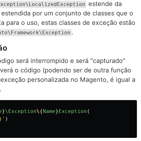
estende da
Exception\LocalizedException
estendida por um conjunto de classes que o
za para o uso, estas classes de exceção estão
.
nto\Framework\Exception
ão
digo será interrompido e será "capturado"
verá o código (podendo ser de outra função
 exceção personalizada no Magento, é igual a
.
e
}
\Exception
\
{
Name
}
Exception
(
}'
)