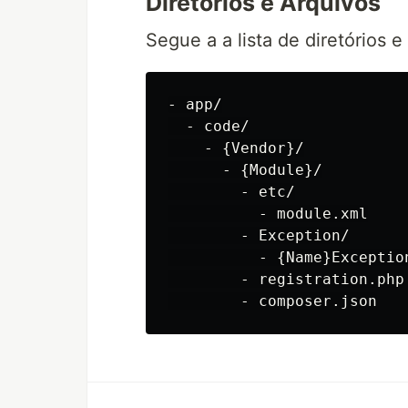
Diretórios e Arquivos
Segue a a lista de diretórios 
- app/

  - code/

    - {Vendor}/

      - {Module}/

        - etc/

          - module.xml

        - Exception/

          - {Name}Exception
        - registration.php
