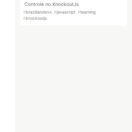
Controle no KnockoutJs
#
braziliandevs
#
javascript
#
learning
#
knockoutjs