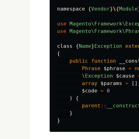
namespace
{
Vendor
}
\
{
Module
use
Magento\Framework\Exce
use
Magento\Framework\Phra
class
{
Name
}
Exception
exte
{
public
function
__cons
Phrase
$phrase
=
n
\Exception
$cause
array
$params
=
[]
$code
=
0
)
{
parent
::
__construc
}
}