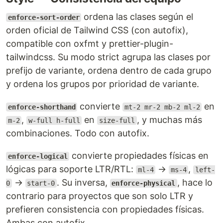
ordena las clases según el
enforce-sort-order
orden oficial de Tailwind CSS (con autofix),
compatible con oxfmt y prettier-plugin-
tailwindcss. Su modo strict agrupa las clases por
prefijo de variante, ordena dentro de cada grupo
y ordena los grupos por prioridad de variante.
convierte
en
enforce-shorthand
mt-2 mr-2 mb-2 ml-2
,
en
, y muchas más
m-2
w-full h-full
size-full
combinaciones. Todo con autofix.
convierte propiedades físicas en
enforce-logical
lógicas para soporte LTR/RTL:
→
,
ml-4
ms-4
left-
→
. Su inversa,
, hace lo
0
start-0
enforce-physical
contrario para proyectos que son solo LTR y
prefieren consistencia con propiedades físicas.
Ambas con autofix.