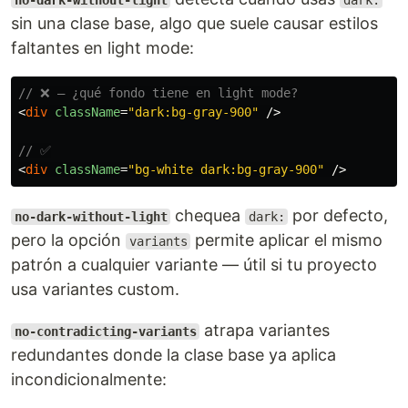
no-dark-without-light
dark:
sin una clase base, algo que suele causar estilos
faltantes en light mode:
// ❌ — ¿qué fondo tiene en light mode?
<
div
className
=
"dark:bg-gray-900"
/>
// ✅
<
div
className
=
"bg-white dark:bg-gray-900"
/>
chequea
por defecto,
no-dark-without-light
dark:
pero la opción
permite aplicar el mismo
variants
patrón a cualquier variante — útil si tu proyecto
usa variantes custom.
atrapa variantes
no-contradicting-variants
redundantes donde la clase base ya aplica
incondicionalmente: