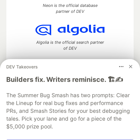
Neon is the official database
partner of DEV
Algolia is the official search partner
of DEV
DEV Takeovers
DEV Community
— A space to discuss and keep up software
Builders fix. Writers reminisce. 🏗️✍️
development and manage your software career
Home
DEV Challenges
DEV++
Videos
The Summer Bug Smash has two prompts: Clear
DEV Education Tracks
DEV Help
Advertise on DEV
the Lineup for real bug fixes and performance
Organization Accounts
DEV Showcase
About
Contact
PRs, and Smash Stories for your best debugging
Free Postgres Database
DEV Shop
MLH
Code of Conduct
Privacy Policy
Terms of Use
tales. Pick your lane and go for a piece of the
Built on
Forem
— the
open source
software that powers
DEV
$5,000 prize pool.
and other inclusive communities.
Made with love and
Ruby on Rails
. DEV Community
©
2016 -