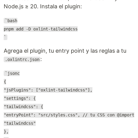
Node.js ≥ 20. Instala el plugin:
`bash
pnpm add -D oxlint-tailwindcss
`
Agrega el plugin, tu entry point y las reglas a tu
:
.oxlintrc.json
`jsonc
{
"jsPlugins": ["oxlint-tailwindcss"],
"settings": {
"tailwindcss": {
"entryPoint": "src/styles.css", // tu CSS con @import
"tailwindcss"
},