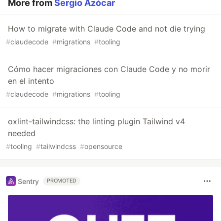
More from
Sergio Azócar
How to migrate with Claude Code and not die trying
#
claudecode
#
migrations
#
tooling
Cómo hacer migraciones con Claude Code y no morir
en el intento
#
claudecode
#
migrations
#
tooling
oxlint-tailwindcss: the linting plugin Tailwind v4
needed
#
tooling
#
tailwindcss
#
opensource
Sentry
PROMOTED