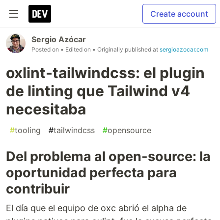
Create account
Sergio Azócar
Posted on
• Edited on
• Originally published at
sergioazocar.com
oxlint-tailwindcss: el plugin
de linting que Tailwind v4
necesitaba
#
tooling
#
tailwindcss
#
opensource
Del problema al open-source: la
oportunidad perfecta para
contribuir
El día que el equipo de oxc abrió el alpha de