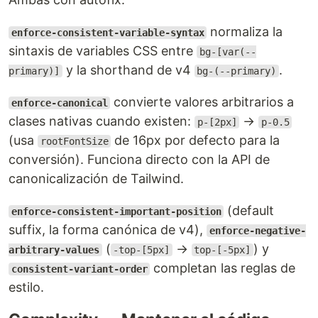
normaliza la
enforce-consistent-variable-syntax
sintaxis de variables CSS entre
bg-[var(--
y la shorthand de v4
.
primary)]
bg-(--primary)
convierte valores arbitrarios a
enforce-canonical
clases nativas cuando existen:
→
p-[2px]
p-0.5
(usa
de 16px por defecto para la
rootFontSize
conversión). Funciona directo con la API de
canonicalización de Tailwind.
(default
enforce-consistent-important-position
suffix, la forma canónica de v4),
enforce-negative-
(
→
) y
arbitrary-values
-top-[5px]
top-[-5px]
completan las reglas de
consistent-variant-order
estilo.