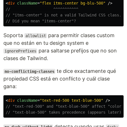
<
div
className
=
"flex itms-center bg-blu-500"
/>
//                   ^^^^^^^^^^^
// "itms-center" is not a valid Tailwind CSS class.
// Did you mean "items-center"?
Soporta
para permitir clases custom
allowlist
que no están en tu design system e
para saltarse prefijos que no son
ignorePrefixes
clases de Tailwind.
te dice exactamente qué
no-conflicting-classes
propiedad CSS está en conflicto y cuál clase
gana:
<
div
className
=
"text-red-500 text-blue-500"
/>
// "text-red-500" and "text-blue-500" affect "color".
// "text-blue-500" takes precedence (appears later).
detecta cuando usas