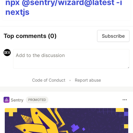
npx @sentry/wizard@latest -i
nextjs
Top comments
(0)
Subscribe
Code of Conduct
•
Report abuse
Sentry
PROMOTED