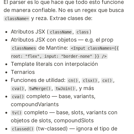
El parser es lo que hace que todo esto funcione
de manera confiable. No es un regex que busca
y reza. Extrae clases de:
className=
Atributos JSX (
,
)
className
class
Atributos JSX con objetos — e.g. el prop
de Mantine:
classNames
<Input classNames={{
root: "flex", input: "border-none" }} />
Template literals con interpolación
Ternarios
Funciones de utilidad:
,
,
,
cn()
clsx()
cx()
,
,
, y más
cva()
twMerge()
twJoin()
completo — base, variants,
cva()
compoundVariants
completo — base, slots, variants con
tv()
objetos de slots, compoundSlots
(tw-classed) — ignora el tipo de
classed()