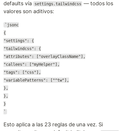
defaults vía
— todos los
settings.tailwindcss
valores son aditivos:
`jsonc
{
"settings": {
"tailwindcss": {
"attributes": ["overlayClassName"],
"callees": ["myHelper"],
"tags": ["css"],
"variablePatterns": ["^tw"],
},
},
}
`
Esto aplica a las 23 reglas de una vez. Si