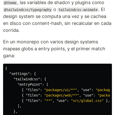
, las variables de shadcn y plugins como
@theme
o
. El
@tailwindcss/typography
tailwindcss-animate
design system se computa una vez y se cachea
en disco con content-hash, sin recalcular en cada
corrida.
En un monorepo con varios design systems
mapeas globs a entry points, y el primer match
gana:
{
"settings"
:
{
"tailwindcss"
:
{
"entryPoint"
:
[
{
"files"
:
"packages/ui/**"
,
"use"
:
"packages
{
"files"
:
"packages/web/**"
,
"use"
:
"package
{
"files"
:
"**"
,
"use"
:
"src/global.css"
},
],
},