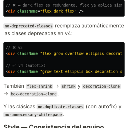
// ❌ — dark:flex es redundante, flex ya aplica siempr
<
div
className
=
"flex dark:flex"
/>
reemplaza automáticamente
no-deprecated-classes
las clases deprecadas en v4:
// ❌ v3
<
div
className
=
"flex-grow overflow-ellipsis decoratio
// ✅ v4 (autofix)
<
div
className
=
"grow text-ellipsis box-decoration-sli
También
→
y
flex-shrink
shrink
decoration-clone
→
.
box-decoration-clone
Y las clásicas
(con autofix) y
no-duplicate-classes
.
no-unnecessary-whitespace
Style — Consistencia del equipo