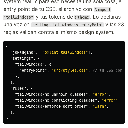
system real. Y para eso necesita una sola cosa, el
entry point de tu CSS, el archivo con
@import
y tus tokens de
. Lo declaras
"tailwindcss"
@theme
una vez en
y las 23
settings.tailwindcss.entryPoint
reglas validan contra el mismo design system.
{
"jsPlugins"
:
[
"oxlint-tailwindcss"
],
"settings"
:
{
"tailwindcss"
:
{
"entryPoint"
:
"src/styles.css"
,
// tu CSS con @
},
},
"rules"
:
{
"tailwindcss/no-unknown-classes"
:
"error"
,
"tailwindcss/no-conflicting-classes"
:
"error"
,
"tailwindcss/enforce-sort-order"
:
"warn"
,
},
}