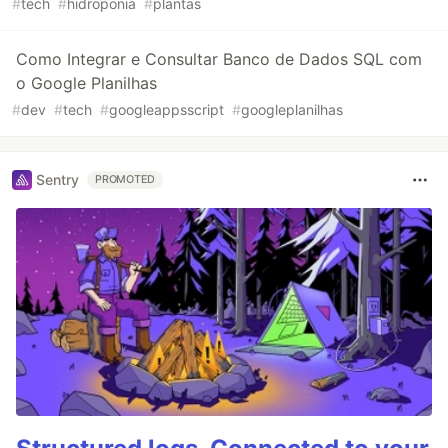
#
tech
#
hidroponia
#
plantas
Como Integrar e Consultar Banco de Dados SQL com
o Google Planilhas
#
dev
#
tech
#
googleappsscript
#
googleplanilhas
Sentry
PROMOTED