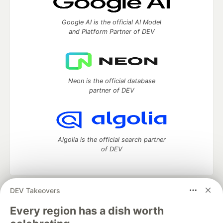
Google AI is the official AI Model
and Platform Partner of DEV
Neon is the official database
partner of DEV
Algolia is the official search partner
of DEV
DEV Takeovers
DEV Community
— A space to discuss and keep up software
development and manage your software career
Every region has a dish worth
Home
DEV Challenges
DEV++
Videos