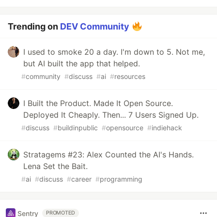
Trending on
DEV Community
I used to smoke 20 a day. I'm down to 5. Not me,
but AI built the app that helped.
#
community
#
discuss
#
ai
#
resources
I Built the Product. Made It Open Source.
Deployed It Cheaply. Then... 7 Users Signed Up.
#
discuss
#
buildinpublic
#
opensource
#
indiehack
Stratagems #23: Alex Counted the AI's Hands.
Lena Set the Bait.
#
ai
#
discuss
#
career
#
programming
Sentry
PROMOTED