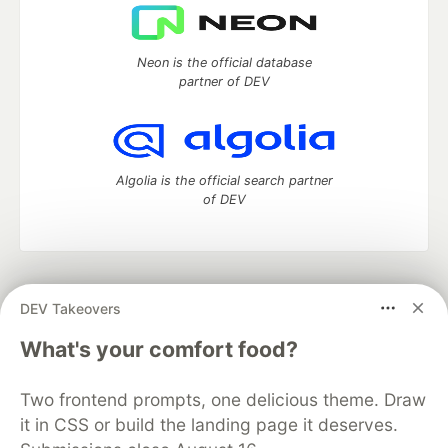
Neon is the official database
partner of DEV
Algolia is the official search partner
of DEV
DEV Community
— A space to discuss and keep up software
DEV Takeovers
development and manage your software career
Home
DEV Challenges
DEV++
Videos
What's your comfort food?
DEV Education Tracks
DEV Help
Advertise on DEV
Organization Accounts
DEV Showcase
About
Contact
Two frontend prompts, one delicious theme. Draw
Free Postgres Database
DEV Shop
MLH
Code of Conduct
Privacy Policy
Terms of Use
it in CSS or build the landing page it deserves.
Built on
Forem
— the
open source
software that powers
DEV