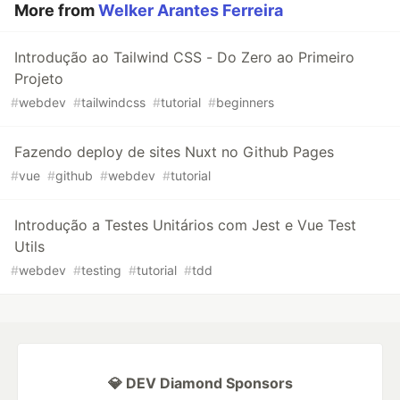
More from
Welker Arantes Ferreira
Introdução ao Tailwind CSS - Do Zero ao Primeiro
Projeto
#
webdev
#
tailwindcss
#
tutorial
#
beginners
Fazendo deploy de sites Nuxt no Github Pages
#
vue
#
github
#
webdev
#
tutorial
Introdução a Testes Unitários com Jest e Vue Test
Utils
#
webdev
#
testing
#
tutorial
#
tdd
💎 DEV Diamond Sponsors