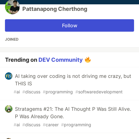
Pattanapong Cherthong
Follow
JOINED
Trending on
DEV Community
AI taking over coding is not driving me crazy, but
THIS IS
#
ai
#
discuss
#
programming
#
softwaredevelopment
Stratagems #21: The AI Thought P Was Still Alive.
P Was Already Gone.
#
ai
#
discuss
#
career
#
programming