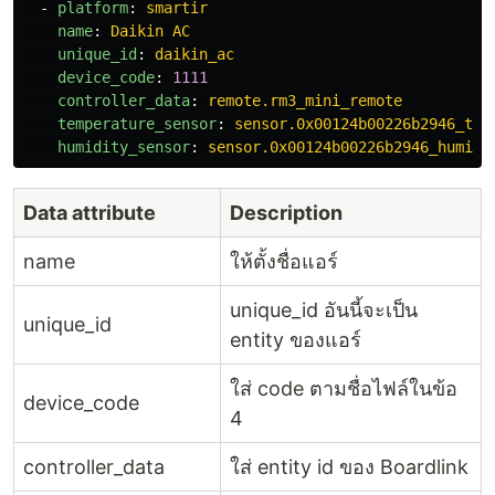
-
platform
:
smartir
name
:
Daikin AC
unique_id
:
daikin_ac
device_code
:
1111
controller_data
:
remote.rm3_mini_remote
temperature_sensor
:
sensor.0x00124b00226b2946_tem
humidity_sensor
:
sensor.0x00124b00226b2946_humidi
Data attribute
Description
name
ให้ตั้งชื่อแอร์
unique_id อันนี้จะเป็น
unique_id
entity ของแอร์
ใส่ code ตามชื่อไฟล์ในข้อ
device_code
4
controller_data
ใส่ entity id ของ Boardlink