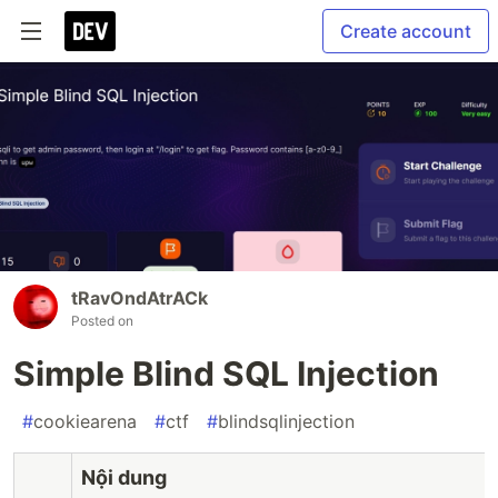
Create account
tRavOndAtrACk
Posted on
Simple Blind SQL Injection
#
cookiearena
#
ctf
#
blindsqlinjection
Nội dung