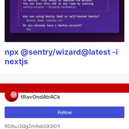
npx @sentry/wizard@latest -i
nextjs
tRavOndAtrACk
Follow
RG9uJ3QgZm9sbG93IG1l