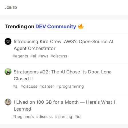
JOINED
Trending on
DEV Community
Introducing Kiro Crew: AWS's Open-Source AI
Agent Orchestrator
#
agents
#
ai
#
aws
#
discuss
Stratagems #22: The AI Chose Its Door. Lena
Closed It.
#
ai
#
discuss
#
career
#
programming
I Lived on 100 GB for a Month — Here's What I
Learned
#
beginners
#
discuss
#
learning
#
iot