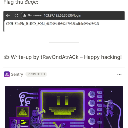
Flag thu được:
✍️ Write-up by tRavOndAtrACk – Happy hacking!
Sentry
PROMOTED