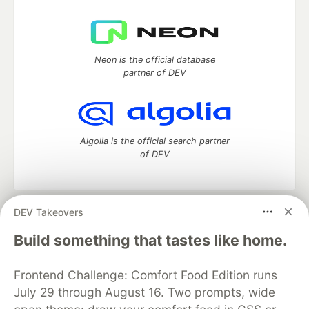
Neon is the official database
partner of DEV
Algolia is the official search partner
of DEV
DEV Takeovers
DEV Community
— A space to discuss and keep up software
development and manage your software career
Build something that tastes like home.
Home
DEV Challenges
DEV++
Videos
DEV Education Tracks
DEV Help
Advertise on DEV
Frontend Challenge: Comfort Food Edition runs
Organization Accounts
DEV Showcase
About
Contact
July 29 through August 16. Two prompts, wide
Free Postgres Database
DEV Shop
MLH
Code of Conduct
Privacy Policy
Terms of Use