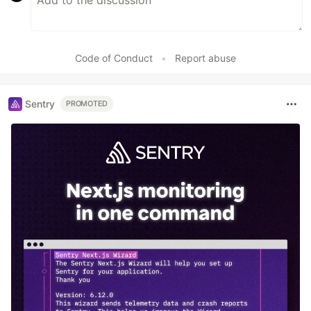
Code of Conduct
•
Report abuse
Sentry
PROMOTED