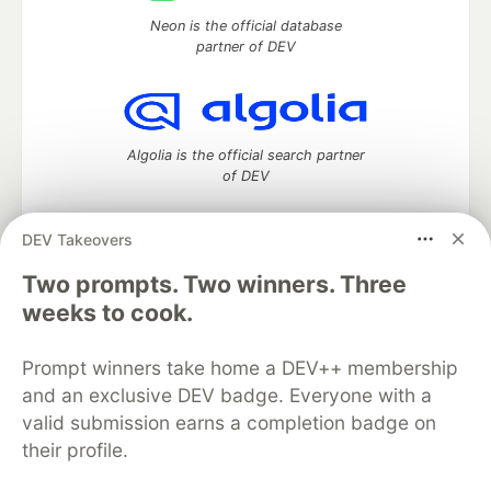
Neon is the official database
partner of DEV
Algolia is the official search partner
of DEV
DEV Takeovers
DEV Community
— A space to discuss and keep up software
Two prompts. Two winners. Three
development and manage your software career
weeks to cook.
Home
DEV Challenges
DEV++
Videos
DEV Education Tracks
DEV Help
Advertise on DEV
Prompt winners take home a DEV++ membership
Organization Accounts
DEV Showcase
About
Contact
and an exclusive DEV badge. Everyone with a
Free Postgres Database
DEV Shop
MLH
Code of Conduct
Privacy Policy
Terms of Use
valid submission earns a completion badge on
Built on
Forem
— the
open source
software that powers
DEV
their profile.
and other inclusive communities.
Made with love and
Ruby on Rails
. DEV Community
©
2016 -