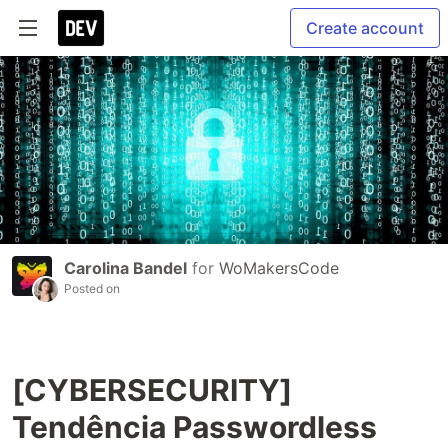
Create account
Carolina Bandel
for
WoMakersCode
Posted on
[CYBERSECURITY]
Tendência Passwordless