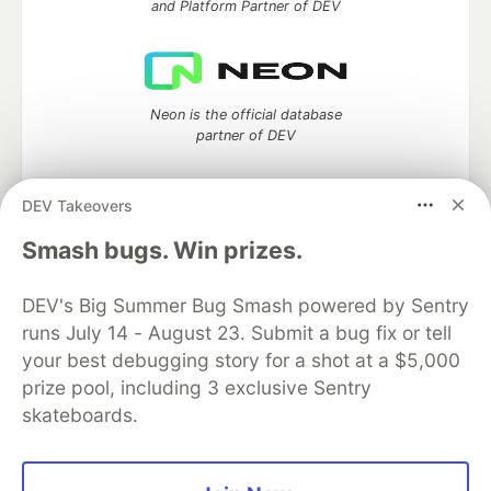
and Platform Partner of DEV
Neon is the official database
partner of DEV
DEV Takeovers
Smash bugs. Win prizes.
Algolia is the official search partner
of DEV
DEV's Big Summer Bug Smash powered by Sentry
runs July 14 - August 23. Submit a bug fix or tell
your best debugging story for a shot at a $5,000
DEV Community
— A space to discuss and keep up software
prize pool, including 3 exclusive Sentry
development and manage your software career
skateboards.
Home
DEV Challenges
DEV++
Videos
DEV Education Tracks
DEV Help
Advertise on DEV
Organization Accounts
DEV Showcase
About
Contact
Free Postgres Database
DEV Shop
MLH