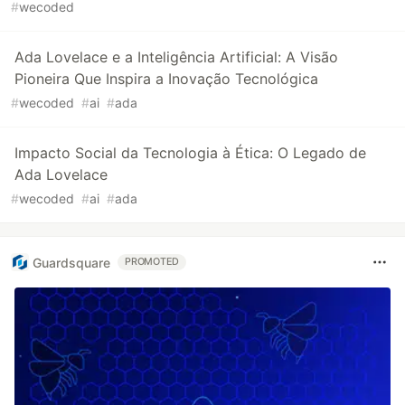
#
wecoded
Ada Lovelace e a Inteligência Artificial: A Visão
Pioneira Que Inspira a Inovação Tecnológica
#
wecoded
#
ai
#
ada
Impacto Social da Tecnologia à Ética: O Legado de
Ada Lovelace
#
wecoded
#
ai
#
ada
Guardsquare
PROMOTED